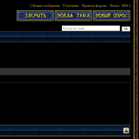
[
Новые сообщения
·
Участники
·
Правила форума
·
Поиск
·
RSS
]