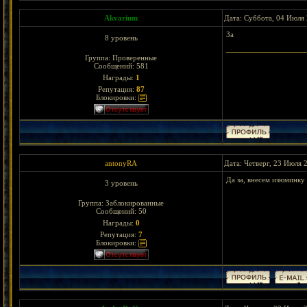
Akvarium
Дата: Суббота, 04 Июля 
За
8 уровень
Группа: Проверенные
Сообщений:
581
Награды:
1
Репутация:
87
Блокировки:
antonyRA
Дата: Четверг, 23 Июля 
Да за, внесем изюминку
3 уровень
Группа: Заблокированные
Сообщений:
50
Награды:
0
Репутация:
7
Блокировки: