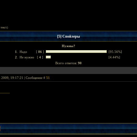
текст.)
[5] Спойлеры
Нужны?
1
.
Надо
[
86
]
[95.56%]
2
.
Не нужно
[
4
]
[4.44%]
Всего ответов:
90
 2009, 19:17:21 | Сообщение #
51