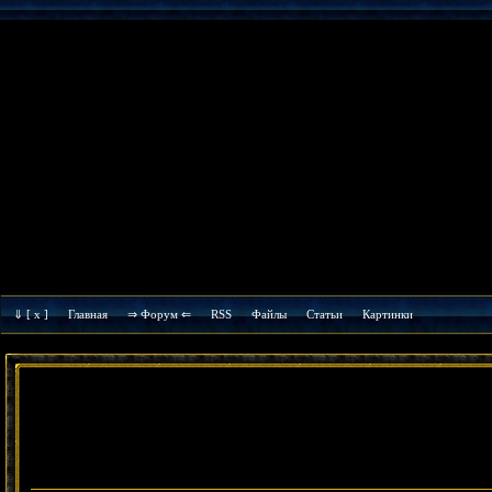
⇓
[ x ]
Главная
⇒ Форум ⇐
RSS
Файлы
Cтатьи
Картинки