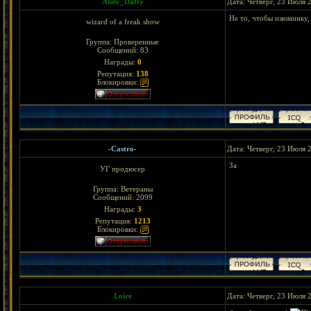
Andy_Daffy
Дата: Четверг, 23 Июля 
Не то, чтобы изюминку, 
wizard of a freak show
Группа: Проверенные
Сообщений:
83
Награды:
0
Репутация:
138
Блокировки:
-Castro-
Дата: Четверг, 23 Июля 
За
УГ продюсер
Группа: Ветераны
Сообщений:
2099
Награды:
3
Репутация:
1213
Блокировки:
Loire
Дата: Четверг, 23 Июля 