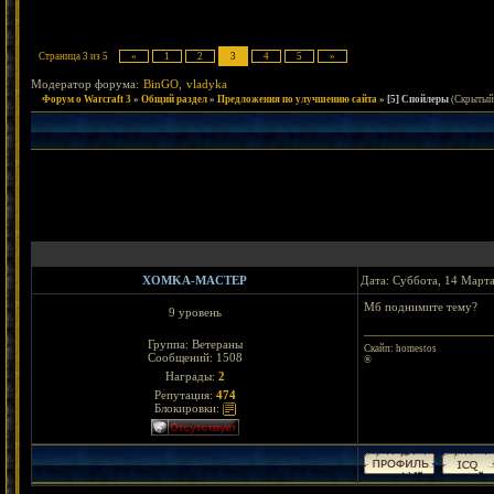
Страница
3
из
5
«
1
2
3
4
5
»
Модератор форума:
BinGO
,
vladyka
Форум о Warcraft 3
»
Общий раздел
»
Предложения по улучшению сайта
»
[5] Спойлеры
(Скрытый 
XOMKA-MACTEP
Дата: Суббота, 14 Марта
Мб поднимите тему?
9 уровень
Группа: Ветераны
Скайп: homestos
Сообщений:
1508
®
Награды:
2
Репутация:
474
Блокировки: