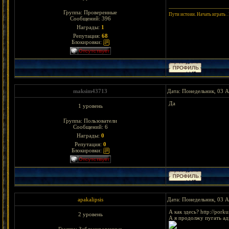
Группа: Проверенные
Пути истоии. Начать играть .
Сообщений:
396
Награды:
1
Репутация:
68
Блокировки:
maksim43713
Дата: Понедельник, 03 А
Да
1 уровень
Группа: Пользователи
Сообщений:
6
Награды:
0
Репутация:
0
Блокировки:
apakalipsis
Дата: Понедельник, 03 А
А как здесь? http://por
2 уровень
А я продолжу пугать ад