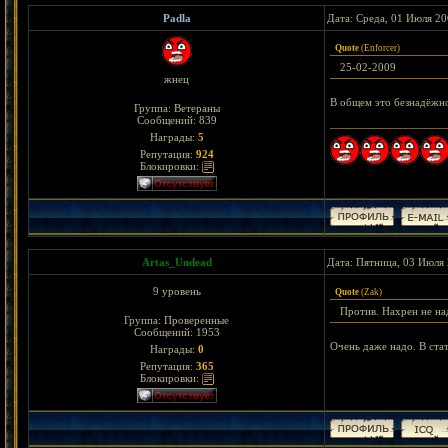
Padla
Дата: Среда, 01 Июля 20
Quote
(
Enforcer
)
25-02-2009
жнец
В общем это безнадёжно,
Группа: Ветераны
Сообщений:
839
Награды:
5
Репутация:
924
Блокировки:
Artas_Undead
Дата: Пятница, 03 Июля 
9 уровень
Quote
(
Zak
)
Против. Нахрен не над
Группа: Проверенные
Сообщений:
1953
Очень даже надо. В стат
Награды:
0
Репутация:
365
Блокировки: