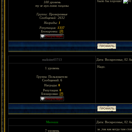
было бы хорошо!
100 уровень
ту зе мун говно пацаны
Группа: Проверенные
Сообщений:
2632
Награды:
1
Репутация:
1337
Блокировки:
maksim43713
Дата: Воскресенье, 02 А
Надо.
1 уровень
Группа: Пользователи
Сообщений:
6
Награды:
0
Репутация:
0
Блокировки:
Morozzz
Дата: Воскресенье, 02 А
за ,так как когда там с
7 уровень