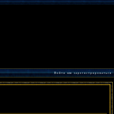
В о й т и
или
з а р е г и с т р и р о в а т ь с я