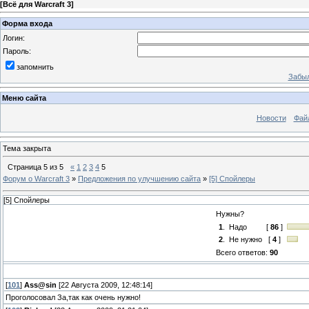
[
Всё для Warcraft 3
]
Форма входа
Логин:
Пароль:
запомнить
Забыл
Меню сайта
Новости
Фай
Тема закрыта
Страница
5
из
5
«
1
2
3
4
5
Форум о Warcraft 3
»
Предложения по улучшению сайта
»
[5] Спойлеры
[5] Спойлеры
Нужны?
1
.
Надо
[
86
]
2
.
Не нужно
[
4
]
Всего ответов:
90
[
101
]
Ass@sin
[22 Августа 2009, 12:48:14]
Проголосовал За,так как очень нужно!