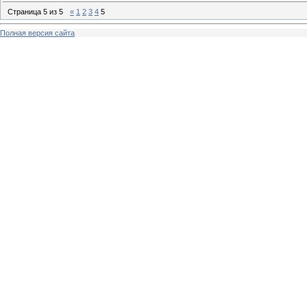
Страница
5
из
5
«
1
2
3
4
5
Полная версия сайта