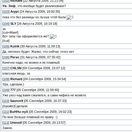
[
102
]
Richаrd
[22 Августа 2009, 21:21:04]
Ув. Энф
, это вообще будет реализовано?
[
103
]
Arypt
[24 Августа 2009, 18:00:35]
пока что без разницы но лучше чтоб были
[
104
]
SLY
[26 Августа 2009, 16:19:18]
за
[cut=Жми!]
Вот типа так оформляется же?
[/cut]
[
105
]
Kulrik
[30 Августа 2009, 11:09:13]
Да, неплохо будет. Жалко, что сейчас этого нет.
[
106
]
Регис
[31 Августа 2009, 07:35:42]
Конечно надо, но можно и не плавный.
[
107
]
CHLSN
[04 Сентября 2009, 15:07:12]
классная вещь. за
[
108
]
Richаrd
[04 Сентября 2009, 15:34:54]
Ура, сделали.)
[
109
]
777
[05 Сентября 2009, 11:59:40]
Уже укоз над вами сжалился, а сами нифига не можете.
[
110
]
Sauron9
[05 Сентября 2009, 16:37:33]
[/spoiler]Сделали
[
111
]
BuHHu-nyX
[05 Сентября 2009, 19:02:23]
По мне больше плавный по нраву. -)
[
112
]
Urievoll
[05 Сентября 2009, 20:13:57]
Замок.