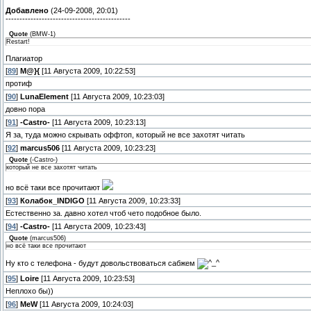
Добавлено
(24-09-2008, 20:01)
---------------------------------------------
Quote
(
BMW-1
)
Restart!
Плагиатор
[
89
]
M@}{
[11 Августа 2009, 10:22:53]
протиф
[
90
]
LunaElement
[11 Августа 2009, 10:23:03]
довно пора
[
91
]
-Castro-
[11 Августа 2009, 10:23:13]
Я за, туда можно скрывать оффтоп, который не все захотят читать
[
92
]
marcus506
[11 Августа 2009, 10:23:23]
Quote
(
-Castro-
)
который не все захотят читать
но всё таки все прочитают
[
93
]
Колабок_INDIGO
[11 Августа 2009, 10:23:33]
Естественно за. давно хотел чтоб чето подобное было.
[
94
]
-Castro-
[11 Августа 2009, 10:23:43]
Quote
(
marcus506
)
но всё таки все прочитают
Ну кто с телефона - будут довольствоваться сабжем
[
95
]
Loire
[11 Августа 2009, 10:23:53]
Неплохо бы))
[
96
]
MeW
[11 Августа 2009, 10:24:03]