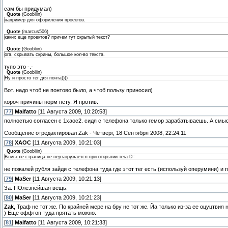
сам бы придумал)
Quote
(
Goobliin
)
например для оформления проектов.
Quote
(
marcus506
)
каких еще проектов? причем тут скрытый текст?
Quote
(
Goobliin
)
ога, скрывать скрины, большое кол-во текста.
тупо это -.-
Quote
(
Goobliin
)
Ну и просто тег для понта))))
Вот. надо чтоб не понтово было, а чтоб пользу приносил)
короч причины норм нету. Я против.
[
77
]
Malfatto
[11 Августа 2009, 10:20:53]
полностью согласен с 1хаос2. сидя с телефона только гемор зарабатываешь. А смыс
Сообщение отредактировал
Zak
-
Четверг, 18 Сентября 2008, 22:24:11
[
78
]
ХАОС
[11 Августа 2009, 10:21:03]
Quote
(
Goobliin
)
Всмысле страница не перзагружается при открытии тега D=
не пожалей рубля зайди с телефона туда где этот тег есть (используй оперумини) и 
[
79
]
MaSer
[11 Августа 2009, 10:21:13]
За. ПОлезнейшая вещь.
[
80
]
MaSer
[11 Августа 2009, 10:21:23]
Zak
, Траф не тот же. По крайней мере на бру не тот же. Йа только из-за ее оцуцтви
) Еще оффтоп туда прятать можно.
[
81
]
Malfatto
[11 Августа 2009, 10:21:33]