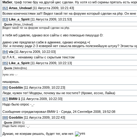
MaSer
, траф тотже бру на другой цмс сделан. Ну хотя хз мб скрины прятать есть н
[
82
]
Artas_Undead
[11 Августа 2009, 10:21:43]
Всеми конечностями за!!! Видел такой тег на форуме который сделан на php. Он мне
[
83
]
Like_a_Spirit
[11 Августа 2009, 10:21:53]
Quote
(
Artas_Undead
)
Видел такой тег на форуме который сделан на php.
я тебя мб удивлю, однако все сайты с иво помощью пишуццо D:
давно уже предлагал сабж в админке, однако игноред =(
ЗЫ. и почему ради 2-3 юзверей нет смысла вводить полезнейшую штуку? Эгоисты х
[
84
]
vla
[11 Августа 2009, 10:22:03]
Ш Л А К... ненавижу сайты с скрытым текстом
[
85
]
Like_a_Spirit
[11 Августа 2009, 10:22:13]
Quote
(
Velm@ris
)
тупо это -.-
нишаришь.
[
86
]
Goobliin
[11 Августа 2009, 10:22:23]
Люди, нужен тег! Модеры, почему вы не постите? (Кроме, ессно, Лайка)
[
87
]
BMW-1
[11 Августа 2009, 10:22:33]
Надо было опрос -_-
Сообщение отредактировал
BMW-1
-
Среда, 24 Сентября 2008, 19:52:08
[
88
]
Goobliin
[11 Августа 2009, 10:22:43]
Quote
(
BMW-1
)
Надо было опрос -_-
Думаю, не юзерам решать, будет тег, или нет.