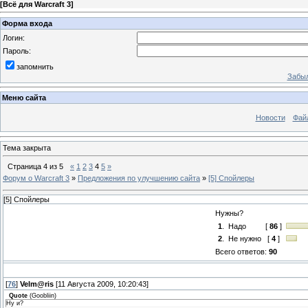
[
Всё для Warcraft 3
]
Форма входа
Логин:
Пароль:
запомнить
Забыл
Меню сайта
Новости
Фай
Тема закрыта
Страница
4
из
5
«
1
2
3
4
5
»
Форум о Warcraft 3
»
Предложения по улучшению сайта
»
[5] Спойлеры
[5] Спойлеры
Нужны?
1
.
Надо
[
86
]
2
.
Не нужно
[
4
]
Всего ответов:
90
[
76
]
Velm@ris
[11 Августа 2009, 10:20:43]
Quote
(
Goobliin
)
Ну и?