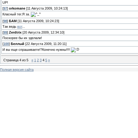
UP!
[
97
]
orkomane
[11 Августа 2009, 10:24:13]
Класный тег.Я за.
[
98
]
БАМ
[11 Августа 2009, 10:24:23]
Так ведь
вот
...
[
99
]
Zerdtrix
[20 Августа 2009, 12:34:10]
Поскорее бы их зделали!
[
100
]
Беллый
[22 Августа 2009, 11:20:11]
И вы еще спрашиваете!?Конечно нужны!!!!
Страница
4
из
5
«
1
2
3
4
5
»
Полная версия сайта