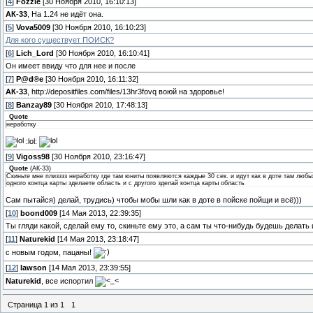
[
4
]
Fozzie
[30 Ноября 2010, 16:10:13]
АК-33
, На 1.24 не идёт она.
[
5
]
Vova5009
[30 Ноября 2010, 16:10:23]
Для кого существует ПОИСК?
[
6
]
Lich_Lord
[30 Ноября 2010, 16:10:41]
Он имеет ввиду что для нее и после
[
7
]
P@d®e
[30 Ноября 2010, 16:11:32]
АК-33
, http://depositfiles.com/files/13hr3fovq воюй на здоровье!
[
8
]
Banzay89
[30 Ноября 2010, 17:48:13]
Quote
неработку
:lol:
[
9
]
Vigoss98
[30 Ноября 2010, 23:16:47]
Quote
(
АК-33
)
Скиньте мне плизззз неработку где там юниты появляются каждые 30 сек. и идут как в доте там любы
одного контца карты зделаете область и с другого зделай контца карты область
Сам пытайся) делай, трудись) чтобы мобы шли как в доте в пойске пойщи и всё)))
[
10
]
boond009
[14 Мая 2013, 22:39:35]
Ты гляди какой, сделай ему то, скиньте ему это, а сам ты что-нибудь будешь дела
[
11
]
Naturekid
[14 Мая 2013, 23:18:47]
с новым годом, пацаны!
[
12
]
lawson
[14 Мая 2013, 23:39:55]
Naturekid
, все испортил
Страница
1
из
1
1