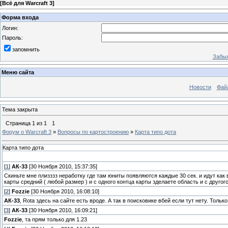
[
Всё для Warcraft 3
]
Форма входа
Логин:
Пароль:
запомнить
Забыл
Меню сайта
Новости
Фай
Тема закрыта
Страница
1
из
1
1
Форум о Warcraft 3
»
Вопросы по картостроению
»
Карта типо дота
Карта типо дота
[
1
]
АК-33
[30 Ноября 2010, 15:37:35]
Скиньте мне плизззз неработку где там юниты появляются каждые 30 сек. и идут как
карты средний ( любой размер ) и с одного контца карты зделаете область и с другог
[
2
]
Fozzie
[30 Ноября 2010, 16:08:10]
АК-33
, Rota здесь на сайте есть вроде. А так в поисковике вбей если тут нету. Только
[
3
]
АК-33
[30 Ноября 2010, 16:09:21]
Fozzie
, та прям только для 1.23