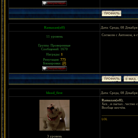
Ramazan(off)
Дата: Среда, 08 Декабря
Согласен с Антоном, в с
11 уровень
Группа: Проверенные
Сообщений:
1670
Награды:
1
Репутация:
775
Блокировки:
blood_first
Дата: Среда, 08 Декабря
Ramazan(off)
,
Хех...я скачал...честно 
Вообще неочём.
LOL
3 уровень