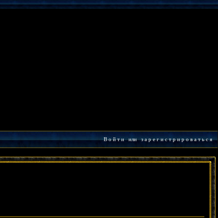
В о й т и
или
з а р е г и с т р и р о в а т ь с я