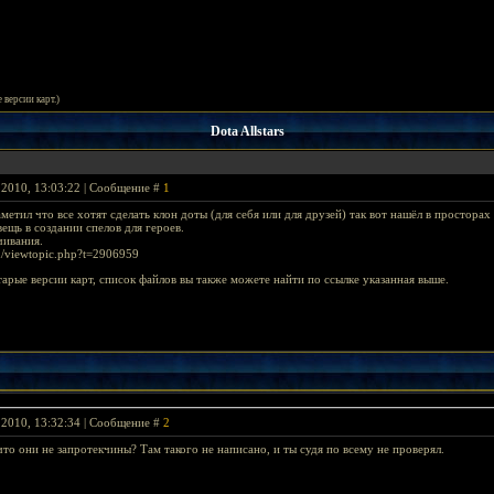
е версии карт.)
Dota Allstars
 2010, 13:03:22 | Сообщение #
1
метил что все хотят сделать клон доты (для себя или для друзей) так вот нашёл в простора
ещь в создании спелов для героев.
чивания.
um/viewtopic.php?t=2906959
арые версии карт, список файлов вы также можете найти по ссылке указанная выше.
 2010, 13:32:34 | Сообщение #
2
л что они не запротекчины? Там такого не написано, и ты судя по всему не проверял.