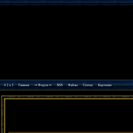
⇓
[ x ]
Главная
⇒ Форум ⇐
RSS
Файлы
Cтатьи
Картинки