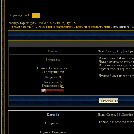
Страница
1
из
1
1
Модератор форума:
PUVer
,
SirNikolas
,
Ty3uK
Форум о Warcraft 3
»
Раздел для картостроителей
»
Вопросы по картостроению
»
Dota Allstars
(Вс
Fozzie
Дата: Среда, 08 Декабря
Всем привет! Я много за
3 уровень
Дота я думаю полезная в
Вот сама ссылка для ска
Группа: Пользователи
http://rutracker.org/for
Сообщений:
69
Думаю будут полезны ст
Награды:
0
Репутация:
5
Блокировки:
Kartoha
Дата: Среда, 08 Декабря
Fozzie
, а с чего ты взя
10 уровень
Группа: Ветераны