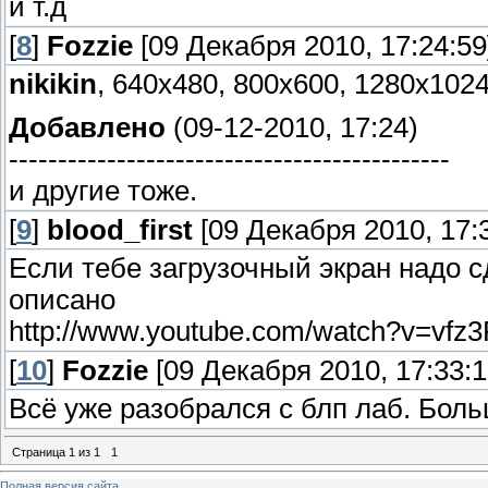
и т.д
[
8
]
Fozzie
[09 Декабря 2010, 17:24:59
nikikin
, 640х480, 800х600, 1280х1024
Добавлено
(09-12-2010, 17:24)
---------------------------------------------
и другие тоже.
[
9
]
blood_first
[09 Декабря 2010, 17:3
Если тебе загрузочный экран надо с
описано
http://www.youtube.com/watch?v=vfz
[
10
]
Fozzie
[09 Декабря 2010, 17:33:1
Всё уже разобрался с блп лаб. Боль
Страница
1
из
1
1
Полная версия сайта