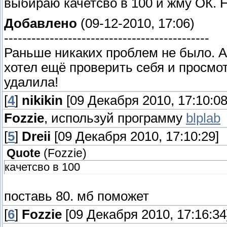
выбираю качетсво в 100 и жму ОК. 
Добавлено
(09-12-2010, 17:06)
---------------------------------------------
Раньше никаких проблем не было. А 
хотел ещё проверить себя и просмот
удалила!
[
4
]
nikikin
[09 Декабря 2010, 17:10:08
Fozzie
, используй программу
blplab
[
5
]
Dreii
[09 Декабря 2010, 17:10:29]
Quote
(
Fozzie
)
качетсво в 100
поставь 80. мб поможет
[
6
]
Fozzie
[09 Декабря 2010, 17:16:34