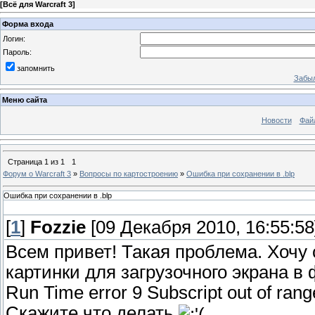
[
Всё для Warcraft 3
]
Форма входа
Логин:
Пароль:
запомнить
Забыл
Меню сайта
Новости
Фай
Страница
1
из
1
1
Форум о Warcraft 3
»
Вопросы по картостроению
»
Ошибка при сохранении в .blp
Ошибка при сохранении в .blp
[
1
]
Fozzie
[09 Декабря 2010, 16:55:58
Всем привет! Такая проблема. Хочу 
картинки для загрузочного экрана в
Run Time error 9 Subscript out of rang
Скажите что делать