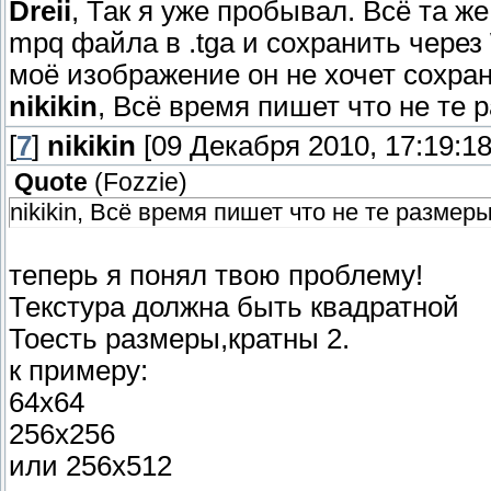
Dreii
, Так я уже пробывал. Всё та 
mpq файла в .tga и сохранить через
моё изображение он не хочет сохран
nikikin
, Всё время пишет что не те 
[
7
]
nikikin
[09 Декабря 2010, 17:19:18
Quote
(
Fozzie
)
nikikin, Всё время пишет что не те размеры
теперь я понял твою проблему!
Текстура должна быть квадратной
Тоесть размеры,кратны 2.
к примеру:
64х64
256х256
или 256х512