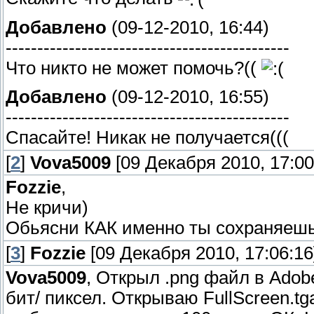
Добавлено
(09-12-2010, 16:44)
---------------------------------------------
Что никто не может помочь?((
Добавлено
(09-12-2010, 16:55)
---------------------------------------------
Спасайте! Никак не получается(((
[
2
]
Vova5009
[09 Декабря 2010, 17:00
Fozzie
,
Не кричи)
Обьясни КАК именно ты сохраняешь 
[
3
]
Fozzie
[09 Декабря 2010, 17:06:16
Vova5009
, Открыл .png файл в Adob
бит/ пиксел. Открываю FullScreen.tg