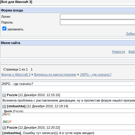
[
Всё для Warcraft 3
]
Форма входа
Логин:
Пароль:
запомнить
Забыл
Меню сайта
Новости
Фай
Страница
1
из
1
1
Форум о Warcraft 3
»
Вопросы по картостроению
»
JNPG - где скачать?
JNPG - где скачать?
[
1
]
Fozzie
[12 Декабря 2010, 12:15:15]
Возникла проблема с раставлением декорации, ну и пролистав форум нашёл програм
[
2
]
[stebashka]
[12 Декабря 2010, 12:19:14]
Quote
(
Fozzie
)
JN
P
G
JN
G
P
[
3
]
Fozzie
[12 Декабря 2010, 12:20:22]
[stebashka]
, Ошибку тут написал))) А в гугле норм вводил)