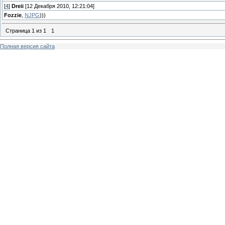
[
4
]
Dreii
[12 Декабря 2010, 12:21:04]
Fozzie
,
NJPG
)))
Страница
1
из
1
1
Полная версия сайта