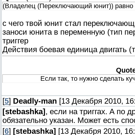
(Владелец (Переключающий юнит)) равно 
с чего твой юнит стал переключающи
заноси юнита в переменную (тип пе
триггер
Действия боевая единица двигать (т
Quot
Если так, то нужно сделать ку
[
5
]
Deadly-man
[13 Декабря 2010, 16:
[stebashka]
, если на триггах. А по 
обязательно указан. Может есть спос
[
6
]
[stebashka]
[13 Декабря 2010, 16: