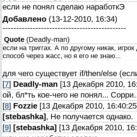
если не понял сделаю наработкЭ
Добавлено
(13-12-2010, 16:34)
---------------------------------------------
Quote
(
Deadly-man
)
если на триггах. А по другому никак, игро
способ через жасс, но я его не знаю...
для чего существует if/then/else (есл
[
7
]
Deadly-man
[13 Декабря 2010, 16:
ой, бл*ть кое-чего не понял... Сорри..
[
8
]
Fozzie
[13 Декабря 2010, 16:40:25
[stebashka]
, Не получается однако.
[
9
]
[stebashka]
[13 Декабря 2010, 16: