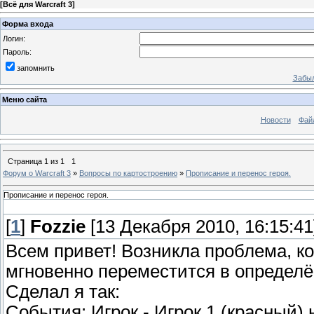
[
Всё для Warcraft 3
]
Форма входа
Логин:
Пароль:
запомнить
Забыл
Меню сайта
Новости
Фай
Страница
1
из
1
1
Форум о Warcraft 3
»
Вопросы по картостроению
»
Прописание и перенос героя.
Прописание и перенос героя.
[
1
]
Fozzie
[13 Декабря 2010, 16:15:41
Всем привет! Возникла проблема, ко
мгновенно переместится в определён
Сделал я так:
События: Игрок - Игрок 1 (красный)