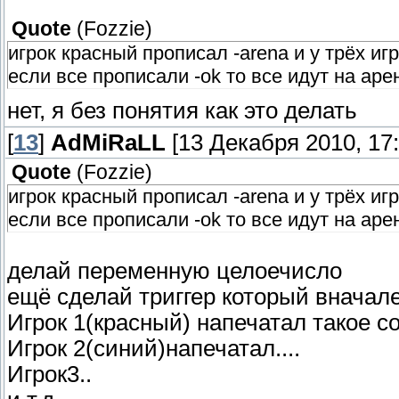
Quote
(
Fozzie
)
игрок красный прописал -arena и у трёх и
если все прописали -ok то все идут на арен
нет, я без понятия как это делать
[
13
]
AdMiRaLL
[13 Декабря 2010, 17:
Quote
(
Fozzie
)
игрок красный прописал -arena и у трёх и
если все прописали -ok то все идут на арен
делай переменную целоечисло
ещё сделай триггер который вначал
Игрок 1(красный) напечатал такое с
Игрок 2(синий)напечатал....
Игрок3..