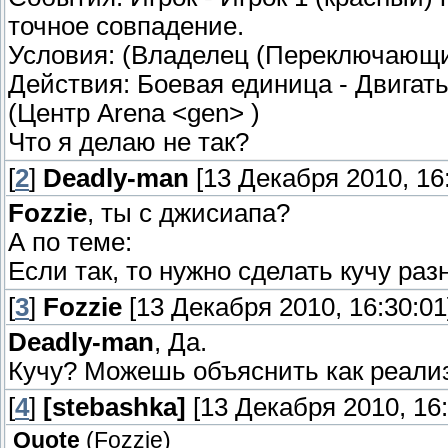
точное совпадение.
Условия: (Владелец (Переключающий
Действия: Боевая единица - Двигат
(Центр Arena <gen> )
Что я делаю не так?
[
2
]
Deadly-man
[13 Декабря 2010, 16:
Fozzie
, ты с джисиапа?
А по теме:
Если так, то нужно сделать кучу раз
[
3
]
Fozzie
[13 Декабря 2010, 16:30:01
Deadly-man
, Да.
Кучу? Можешь объяснить как реали
[
4
]
[stebashka]
[13 Декабря 2010, 16:
Quote
(
Fozzie
)