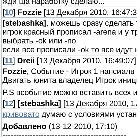
жди ща наработку сделаю...
[
10
]
Fozzie
[13 Декабря 2010, 16:47:3
[stebashka]
, можешь сразу сделать 
игрок красный прописал -arena и у 
выбрать -ok или -no
если все прописали -ok то все идут 
[
11
]
Dreii
[13 Декабря 2010, 16:49:07]
Fozzie
, Событие - Игрок 1 напсиалв
Двигать юнита владелец Игрок иниц
P.S всобытие можно вставить всех 
[
12
]
[stebashka]
[13 Декабря 2010, 17
кривовато
думаю с условиями устан
Добавлено
(13-12-2010, 17:10)
---------------------------------------------