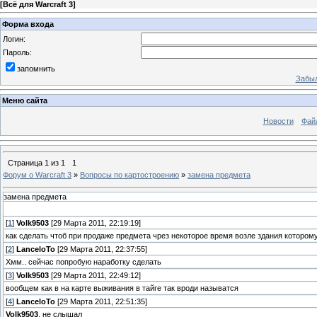
[
Всё для Warcraft 3
]
Форма входа
Логин:
Пароль:
запомнить
Забыл
Меню сайта
Новости
Фай
Страница
1
из
1
1
Форум о Warcraft 3
»
Вопросы по картостроению
»
замена предмета
замена предмета
[
1
]
Volk9503
[29 Марта 2011, 22:19:19]
как сделать чтоб при продаже предмета чрез некоторое время возле здания которо
[
2
]
LanceloTo
[29 Марта 2011, 22:37:55]
Хмм.. сейчас попробую наработку сделать
[
3
]
Volk9503
[29 Марта 2011, 22:49:12]
вообщем как в на карте выживания в тайге так вроди называтся
[
4
]
LanceloTo
[29 Марта 2011, 22:51:35]
Volk9503
, не слышал