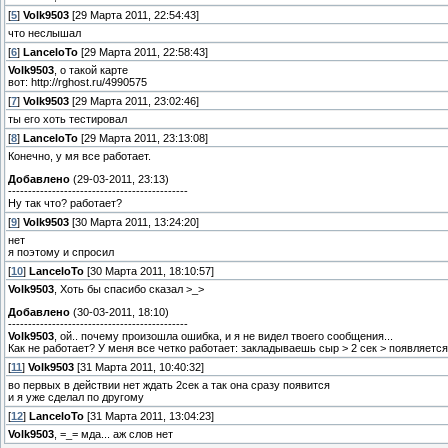
[
5
]
Volk9503
[29 Марта 2011, 22:54:43]
что неслышал
[
6
]
LanceloTo
[29 Марта 2011, 22:58:43]
Volk9503
, о такой карте
вот: http://rghost.ru/4990575
[
7
]
Volk9503
[29 Марта 2011, 23:02:46]
ты его хоть тестировал
[
8
]
LanceloTo
[29 Марта 2011, 23:13:08]
Конечно, у мя все работает.
Добавлено
(29-03-2011, 23:13)
---------------------------------------------
Ну так что? работает?
[
9
]
Volk9503
[30 Марта 2011, 13:24:20]
нет
я поэтому и спросил
[
10
]
LanceloTo
[30 Марта 2011, 18:10:57]
Volk9503
, Хоть бы спасибо сказал >_>
Добавлено
(30-03-2011, 18:10)
---------------------------------------------
Volk9503
, ой.. почему произошла ошибка, и я не видел твоего сообщения...
Как не работает? У меня все четко работает: закладываешь сыр > 2 сек > появляется
[
11
]
Volk9503
[31 Марта 2011, 10:40:32]
во первых в действии нет ждать 2сек а так она сразу появится
и я уже сделал по другому
[
12
]
LanceloTo
[31 Марта 2011, 13:04:23]
Volk9503
, =_= мда... аж слов нет