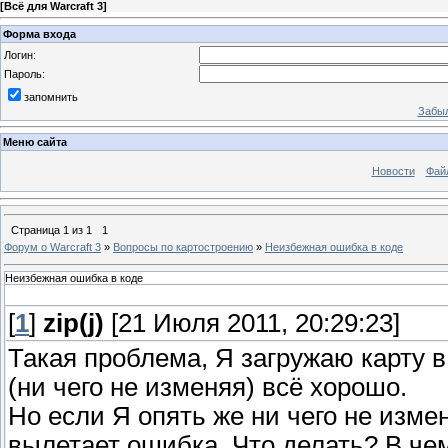
[
Всё для Warcraft 3
]
Форма входа
Логин:
Пароль:
запомнить
Забыл
Меню сайта
Новости
Фай
Страница
1
из
1
1
Форум о Warcraft 3
»
Вопросы по картостроению
»
Неизбежная ошибка в коде
Неизбежная ошибка в коде
[
1
]
zip(j)
[21 Июля 2011, 20:29:23]
Такая проблема, Я загружаю карту в
(ни чего не изменяя) всё хорошо.
Но если Я опять же ни чего не изме
вылетает ошибка. Что делать? В че