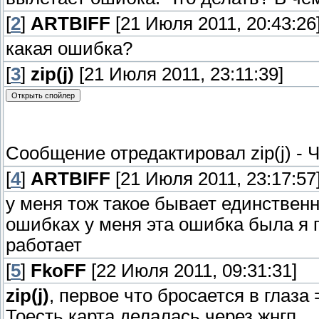
[
2
]
ARTBIFF
[21 Июля 2011, 20:43:26
какая ошибка?
[
3
]
zip(j)
[21 Июля 2011, 23:11:39]
Сообщение отредактировал
zip(j)
-
Ч
[
4
]
ARTBIFF
[21 Июля 2011, 23:17:57
у меня тож такое бывает единственн
ошибках у меня эта ошибка была я п
работает
[
5
]
FkoFF
[22 Июля 2011, 09:31:31]
zip(j)
, первое что бросается в глаза
Тоесть карта делалась через жнгп.