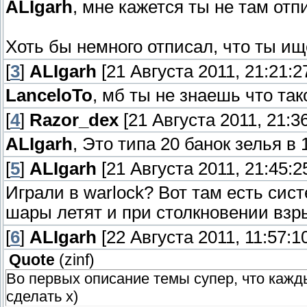
ALIgarh
, мне кажется ты не там отпи
Хоть бы немного отписал, что ты ищ
[
3
]
ALIgarh
[21 Августа 2011, 21:21:2
LanceloTo
, мб ты не знаешь что та
[
4
]
Razor_dex
[21 Августа 2011, 21:36
ALIgarh
, Это типа 20 банок зелья в 
[
5
]
ALIgarh
[21 Августа 2011, 21:45:2
Играли в warlock? Вот там есть сис
шары летят и при столкновении взр
[
6
]
ALIgarh
[22 Августа 2011, 11:57:1
Quote
(
zinf
)
Во первых описание темы супер, что кажд
сделать х)