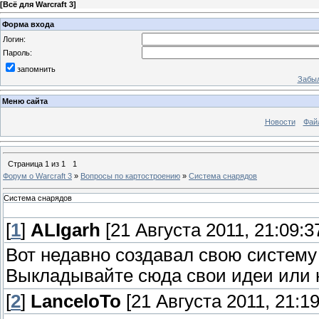
[
Всё для Warcraft 3
]
Форма входа
Логин:
Пароль:
запомнить
Забыл
Меню сайта
Новости
Фай
Страница
1
из
1
1
Форум о Warcraft 3
»
Вопросы по картостроению
»
Система снарядов
Система снарядов
[
1
]
ALIgarh
[21 Августа 2011, 21:09:3
Вот недавно создавал свою систему
Выкладывайте сюда свои идеи или н
[
2
]
LanceloTo
[21 Августа 2011, 21:19