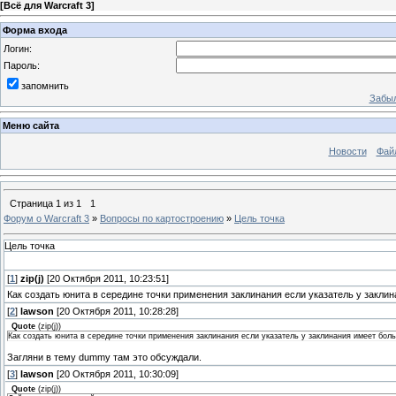
[
Всё для Warcraft 3
]
Форма входа
Логин:
Пароль:
запомнить
Забыл
Меню сайта
Новости
Фай
Страница
1
из
1
1
Форум о Warcraft 3
»
Вопросы по картостроению
»
Цель точка
Цель точка
[
1
]
zip(j)
[20 Октября 2011, 10:23:51]
Как создать юнита в середине точки применения заклинания если указатель у закли
[
2
]
lawson
[20 Октября 2011, 10:28:28]
Quote
(
zip(j)
)
Как создать юнита в середине точки применения заклинания если указатель у заклинания имеет бол
Загляни в тему dummy там это обсуждали.
[
3
]
lawson
[20 Октября 2011, 10:30:09]
Quote
(
zip(j)
)