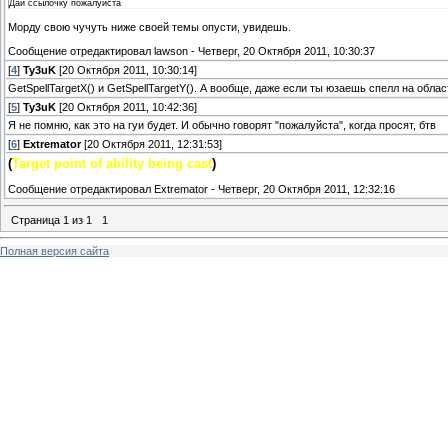
Дай ссылочку пожалуйста
Морду свою чучуть ниже своей темы опусти, увидешь.
Сообщение отредактировал
lawson
-
Четверг, 20 Октября 2011, 10:30:37
[
4
]
Ty3uK
[20 Октября 2011, 10:30:14]
GetSpellTargetX() и GetSpellTargetY(). А вообще, даже если ты юзаешь спелл на облас
[
5
]
Ty3uK
[20 Октября 2011, 10:42:36]
Я не помню, как это на гуи будет. И обычно говорят "пожалуйста", когда просят, бтв
[
6
]
Extremator
[20 Октября 2011, 12:31:53]
(
Target point of ability being cast
)
Сообщение отредактировал
Extremator
-
Четверг, 20 Октября 2011, 12:32:16
Страница
1
из
1
1
Полная версия сайта