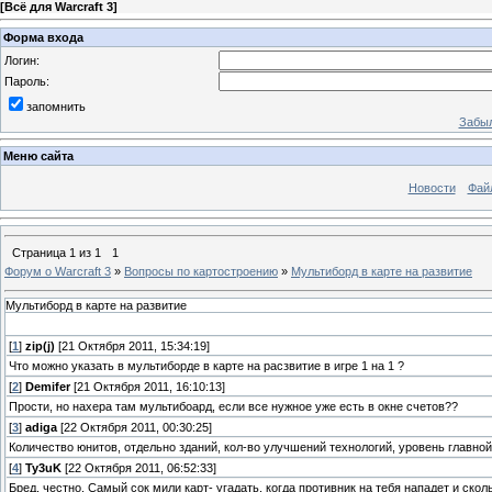
[
Всё для Warcraft 3
]
Форма входа
Логин:
Пароль:
запомнить
Забыл
Меню сайта
Новости
Фай
Страница
1
из
1
1
Форум о Warcraft 3
»
Вопросы по картостроению
»
Мультиборд в карте на развитие
Мультиборд в карте на развитие
[
1
]
zip(j)
[21 Октября 2011, 15:34:19]
Что можно указать в мультиборде в карте на расзвитие в игре 1 на 1 ?
[
2
]
Demifer
[21 Октября 2011, 16:10:13]
Прости, но нахера там мультибоард, если все нужное уже есть в окне счетов??
[
3
]
adiga
[22 Октября 2011, 00:30:25]
Количество юнитов, отдельно зданий, кол-во улучшений технологий, уровень главно
[
4
]
Ty3uK
[22 Октября 2011, 06:52:33]
Бред, честно. Самый сок мили карт- угадать, когда противник на тебя нападет и сколь