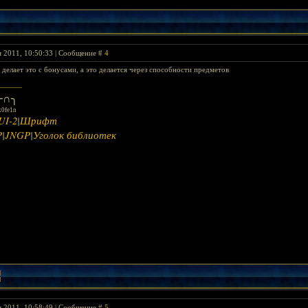
я 2011, 10:50:33 | Сообщение #
4
 делает это с бонусами, а это делается через способности предметов
∩╮
k0fe1n
UI-2
|
Шрифт
P
|
JNGP
|
Уголок библиотек
я 2011, 10:58:49 | Сообщение #
5