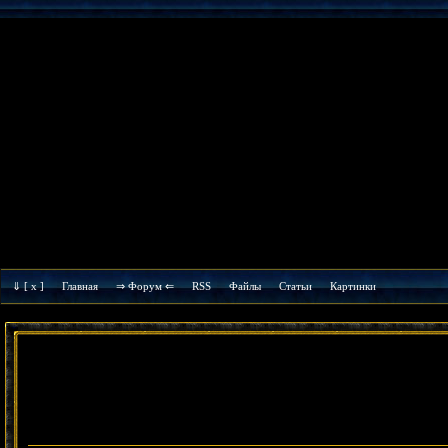
⇓
[ x ]
Главная
⇒ Форум ⇐
RSS
Файлы
Cтатьи
Картинки