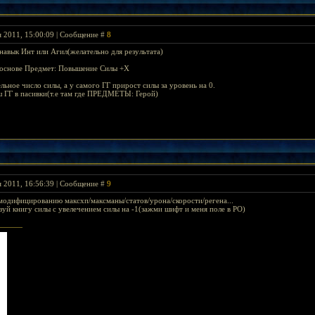
я 2011, 15:00:09 | Сообщение #
8
 навык Инт или Агил(желательно для результата)
 основе Предмет: Повышение Силы +Х
ьное число силы, а у самого ГГ прирост силы за уровень на 0.
 ГГ в пасивки(т.е там где ПРЕДМЕТЫ: Герой)
я 2011, 16:56:39 | Сообщение #
9
 модифицированию максхп/максманы/статов/урона/скорости/регена...
ьзуй книгу силы с увелечением силы на -1(зажми шифт и меня поле в РО)