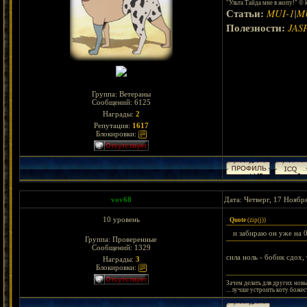
"Ульта Тайда мне в жопу!" © 
Статьи:
MUI-1
|
M
Полезности:
JAS
Группа: Ветераны
Сообщений:
6125
Награды:
2
Репутация:
1617
Блокировки:
vov68
Дата: Четверг, 17 Ноябр
10 уровень
Quote
(
zip(j)
)
и забираю он уже на 0
Группа: Проверенные
Сообщений:
1329
сила ноль - бобик сдох,
Награды:
3
Блокировки:
Зачем делать для других новые
... лучше устроить коту божес