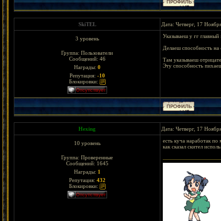
SkiTEL
Дата: Четверг, 17 Ноябр
Указываеш у гг главный
3 уровень
Делаеш способность на
Группа: Пользователи
Сообщений:
46
Там указываеш отрицател
Эту способность пихаеш
Награды:
0
Репутация:
-10
Блокировки:
Hexing
Дата: Четверг, 17 Ноябр
есть куча наработак по
10 уровень
как сказал скител испол
Группа: Проверенные
Сообщений:
1645
Награды:
1
Репутация:
432
Блокировки: