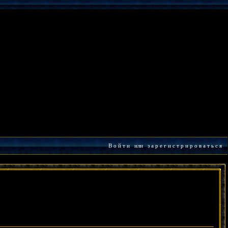
В о й т и
или
з а р е г и с т р и р о в а т ь с я