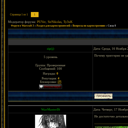
Страница
1
из
1
1
Модератор форума:
PUVer
,
SirNikolas
,
Ty3uK
Форум о Warcraft 3
»
Раздел для картостроителей
»
Вопросы по картостроению
»
Сила 0
zip(j)
Дата: Среда, 16 Ноября 
Почему триггерно не уда
5 уровень
Группа: Проверенные
Сообщений:
100
Награды:
0
Репутация:
4
Блокировки:
WarMasterDi
Дата: Четверг, 17 Ноябр
Не достаточно детально,