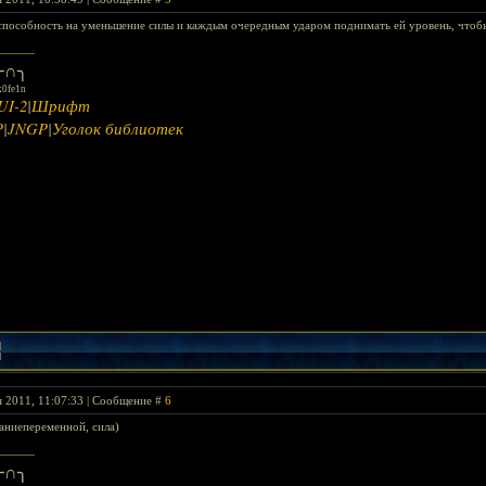
способность на уменьшение силы и каждым очередным ударом поднимать ей уровень, чтоб
∩╮
k0fe1n
UI-2
|
Шрифт
P
|
JNGP
|
Уголок библиотек
я 2011, 11:07:33 | Сообщение #
6
ваниепеременной, сила)
∩╮