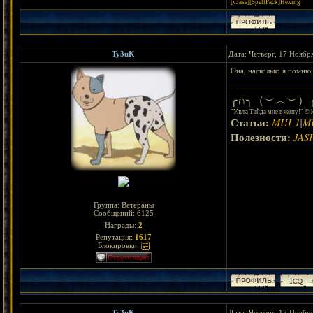
[vJass][SpellPack]Hexing
Ty3uK
Дата: Четверг, 17 Ноябр
Она, насколько я помню,
╭∩╮（︶︿︶）╭
"Ульта Тайда мне в жопу!" © 
Статьи:
MUI-1
|
M
Полезности:
JAS
Группа: Ветераны
Сообщений:
6125
Награды:
2
Репутация:
1617
Блокировки:
Ty3uK
Дата: Четверг, 17 Ноябр