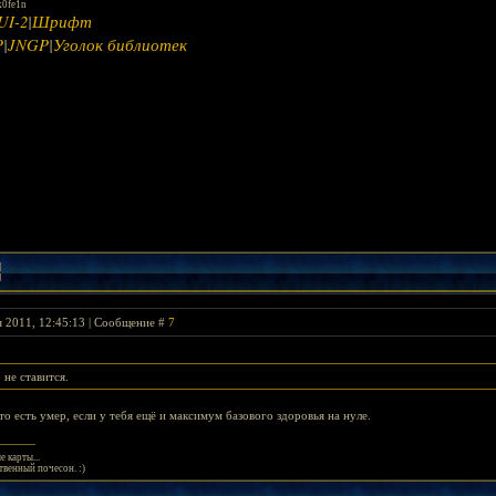
k0fe1n
UI-2
|
Шрифт
P
|
JNGP
|
Уголок библиотек
я 2011, 12:45:13 | Сообщение #
7
 не ставится.
 то есть умер, если у тебя ещё и максимум базового здоровья на нуле.
 карты...
твенный почесон. :)