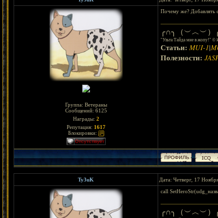
Почему же? Добавлять 
╭∩╮（︶︿︶）╭
"Ульта Тайда мне в жопу!" © 
Статьи:
MUI-1
|
M
Полезности:
JAS
Группа: Ветераны
Сообщений:
6125
Награды:
2
Репутация:
1617
Блокировки:
Ty3uK
Дата: Четверг, 17 Ноябр
call SetHeroStr(udg_наз
╭∩╮（︶︿︶）╭