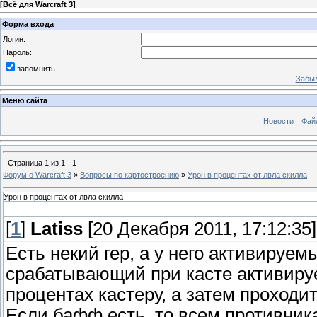
[
Всё для Warcraft 3
]
Форма входа
Логин:
Пароль:
запомнить
Забыл
Меню сайта
Новости
Фай
Страница
1
из
1
1
Форум о Warcraft 3
»
Вопросы по картостроению
»
Урон в процентах от лвла скилла
Урон в процентах от лвла скилла
[
1
]
Latiss
[20 Декабря 2011, 17:12:35]
Есть некий гер, а у него активируемы
срабатывающий при касте активируе
процентах кастеру, а затем проходи
Если бафф есть, то всем противника