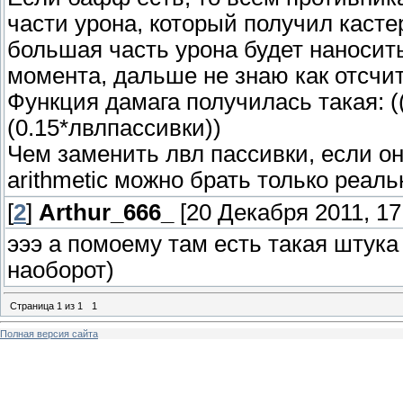
части урона, который получил касте
большая часть урона будет наносить
момента, дальше не знаю как отсчит
Функция дамага получилась такая: ((З
(0.15*лвлпассивки))
Чем заменить лвл пассивки, если он
arithmetic можно брать только реал
[
2
]
Arthur_666_
[20 Декабря 2011, 17
эээ а помоему там есть такая штука н
наоборот)
Страница
1
из
1
1
Полная версия сайта