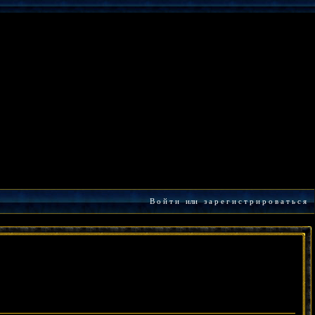
В о й т и
или
з а р е г и с т р и р о в а т ь с я