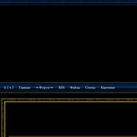
⇓
[ x ]
Главная
⇒ Форум ⇐
RSS
Файлы
Cтатьи
Картинки