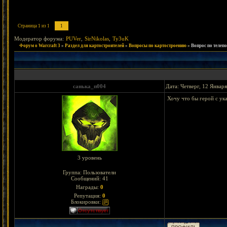
Страница
1
из
1
1
Модератор форума:
PUVer
,
SirNikolas
,
Ty3uK
Форум о Warcraft 3
»
Раздел для картостроителей
»
Вопросы по картостроению
»
Вопрос по телеп
санька_п004
Дата: Четверг, 12 Январ
Хочу что бы герой с ук
3 уровень
Группа: Пользователи
Сообщений:
41
Награды:
0
Репутация:
0
Блокировки: