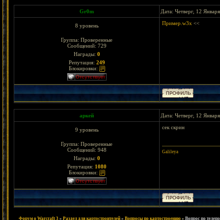
Gr0m
Дата: Четверг, 12 Январ
Пример.w3x
<<
8 уровень
Группа: Проверенные
Сообщений:
729
Награды:
0
Репутация:
249
Блокировки:
аркей
Дата: Четверг, 12 Январ
сек скрин
9 уровень
Группа: Проверенные
Сообщений:
948
Galileya
Награды:
0
Репутация:
1080
Блокировки:
Форум о Warcraft 3
»
Раздел для картостроителей
»
Вопросы по картостроению
»
Вопрос по телеп