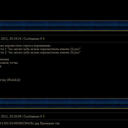
я 2012, 20:19:24 | Сообщение #
4
но переместить героя в переменные.
асти 1
"то место куда нужно переместить юнита 1й раз"
асти 2
"то место куда нужно переместить юнита 2й раз"
сленная
ссивом, точка
к
очку (Point[x])
я 2012, 20:20:09 | Сообщение #
5
i414/1201/54/49596539428c.jpg Примерно так