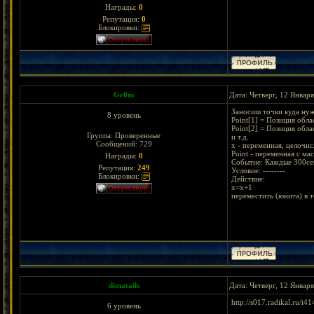
Награды:
0
Репутация:
0
Блокировки:
Gr0m
Дата: Четверг, 12 Январ
Заносиш точки куда нуж
8 уровень
Point[1] = Позиция обл
Point[2] = Позиция обл
Группа: Проверенные
и т.д.
Сообщений:
729
x - переменная, целочи
Point - переменная с ма
Награды:
0
Событие: Каждые 300се
Репутация:
249
Условие: --------
Блокировки:
Действие:
x=x+1
переместить (юнита) в т
dimatails
Дата: Четверг, 12 Январ
http://s017.radikal.ru/
6 уровень