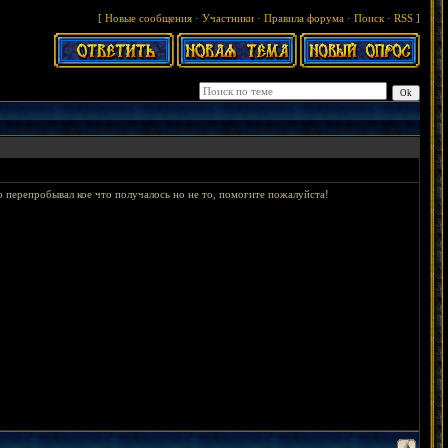
[
Новые сообщения
·
Участники
·
Правила форума
·
Поиск
·
RSS
]
 перепробывал кое что получалось но не то, помогите пожалуйста!