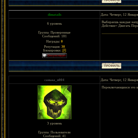
dimatails
Дата: Четверг, 12 Январ
Выбираешь каждые напр
6 уровень
Действие= Двигать Пер
Группа: Проверенные
Сообщений:
181
Награды:
0
Репутация:
30
Блокировки:
санька_п004
Дата: Четверг, 12 Январ
Переключающиися это к
3 уровень
Группа: Пользователи
Сообщений:
41