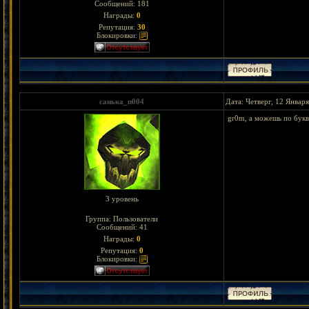
Сообщений:
181
Награды:
0
Репутация:
30
Блокировки:
санька_п004
Дата: Четверг, 12 Январ
gr0m, а можешь по букв
3 уровень
Группа: Пользователи
Сообщений:
41
Награды:
0
Репутация:
0
Блокировки: