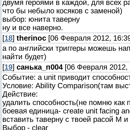
двумя героями в каждой, для всех р
что бы небыло косяков с заменой)
выбор: юнита таверну
ну и все наверно.
[
18
]
therinoc
[06 Февраля 2012, 16:39
а по английски триггеры можешь нап
найти будет)
[
19
]
санька_п004
[06 Февраля 2012, 
Событие: a unit приводит способнос
Условие: Ability Comparison(там вы
Действие:
удалить способность(не помню как 
боевая единица- create unit facing 
вставить таверну с твоей расой М и
Выбор - clear