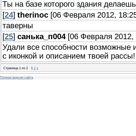
Ты на базе которого здания делаеш
[
24
]
therinoc
[06 Февраля 2012, 18:25
таверны
[
25
]
санька_п004
[06 Февраля 2012, 
Удали все способности возможные 
с иконкой и описанием твоей рассы!
Страница
1
из
2
1
2
»
Полная версия сайта