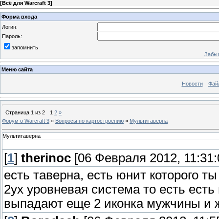
[
Всё для Warcraft 3
]
Форма входа
Логин:
Пароль:
запомнить
Забыл
Меню сайта
Новости
Фай
Страница
1
из
2
1
2
»
Форум о Warcraft 3
»
Вопросы по картостроению
»
Мультитаверна
Мультитаверна
[
1
]
therinoc
[06 Февраля 2012, 11:31:
есть таверна, есть юнит которого т
2ух уровневая система то есть есть
выпадают еще 2 иконка мужчины и 