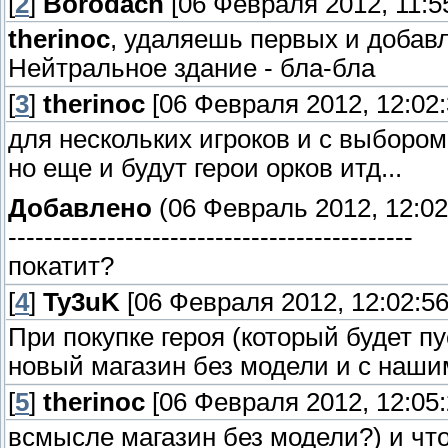
[
2
]
Borodach
[06 Февраля 2012, 11:5
therinoc
, удаляешь первых и добавл
Нейтральное здание - бла-бла
[
3
]
therinoc
[06 Февраля 2012, 12:02:
для нескольких игроков и с выборо
но еще и будут герои орков итд...
Добавлено
(06 Февраль 2012, 12:02
---------------------------------------------
покатит?
[
4
]
Ty3uK
[06 Февраля 2012, 12:02:56
При покупке героя (который будет п
новый магазин без модели и с наши
[
5
]
therinoc
[06 Февраля 2012, 12:05:
всмысле магазин без модели?) и чт