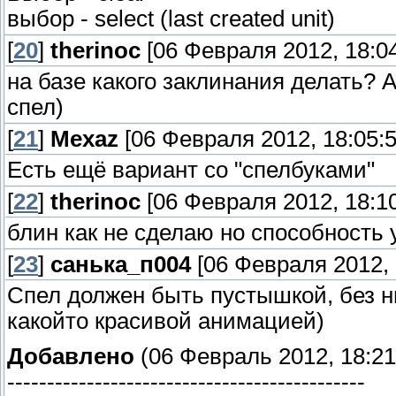
выбор - select (last created unit)
[
20
]
therinoc
[06 Февраля 2012, 18:04
на базе какого заклинания делать? 
спел)
[
21
]
Mexaz
[06 Февраля 2012, 18:05:5
Есть ещё вариант со "спелбуками"
[
22
]
therinoc
[06 Февраля 2012, 18:10
блин как не сделаю но способность 
[
23
]
санька_п004
[06 Февраля 2012, 
Спел должен быть пустышкой, без ни
какойто красивой анимацией)
Добавлено
(06 Февраль 2012, 18:21
---------------------------------------------