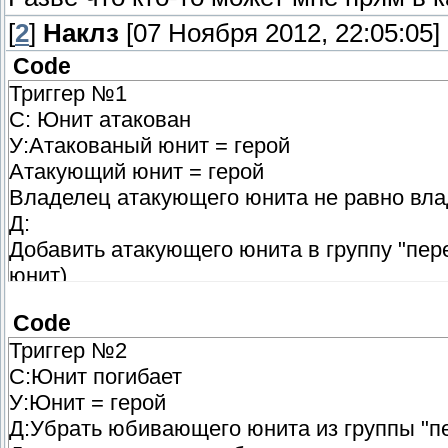
[
2
]
Наклз
[07 Ноября 2012, 22:05:05]
Code
Триггер №1
С: Юнит атакован
У:Атакованый юнит = герой
Атакующий юнит = герой
Владелец атакующего юнита не равно влад
Д:
Добавить атакующего юнита в группу "пере
юнит)
Ждать (определённое кол сек , после кото
Code
Убрать юнита из группы
Триггер №2
С:Юнит погибает
У:Юнит = герой
Д:Убрать юбивающего юнита из группы "п