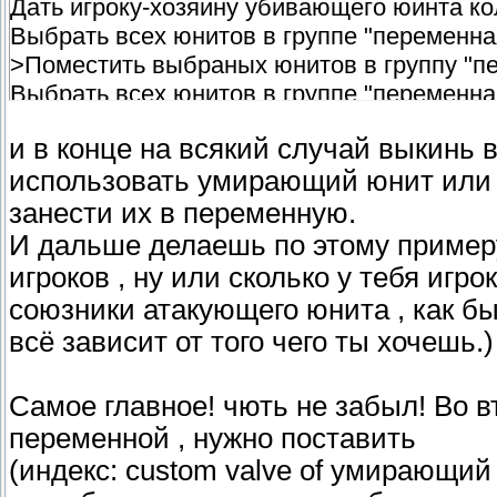
Дать игроку-хозяину убивающего юинта ко
Выбрать всех юнитов в группе "переменна
>Поместить выбраных юнитов в группу "п
Выбрать всех юнитов в группе "переменна
>Установить "переменная3"(реальная) = к
и в конце на всякий случай выкинь в
>Дать игроку-хозяину выбраного юнита кол
использовать умирающий юнит или 
>Если условие верно то , иначе
>>Если:
занести их в переменную.
>>>Количество юнитов в "переменная2"= 
И дальше делаешь по этому пример
>>То:
игроков , ну или сколько у тебя игр
>>>Показать сообщение , сцепленные ст
союзники атакующего юнита , как был
Имя игрока-хозяина убивающего юнита + у
всё зависит от того чего ты хочешь.)
юнита + получил столько-то золота
>>Иначе:
Самое главное! чють не забыл! Во в
>Если условие верно то , иначе
переменной , нужно поставить
>>если:
(индекс: custom valve of умирающий 
>>>Количество юнитов в "переменная2" = 