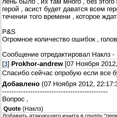
>>то:
лень было , их там много , без этого
>>>Установить случайный игрок из "перем
герой , асист будет даватся всем гер
>>>Выкинуть игрока асист1 из "переменна
течении того времени , которое ждат
>>>Установить случайный игрок из "перем
>>>Показать сообщение , сцепленные ст
P&S
Имя игрока-хозяина убивающего юнита + у
Огромное количество ошибок , голов
юнита + получил столько-то золота. Асист
Имя "асист1" + , + имя "асист2"+.
Сообщение отредактировал
Наклз
-
[
3
]
Prokhor-andrew
[07 Ноября 2012,
Спасибо сейчас опробую если все б
Добавлено
(07 Ноября 2012, 22:17:
---------------------------------------------
Вопрос ,
Quote
(
Наклз
)
Добавить атакующего юнита в группу "пере