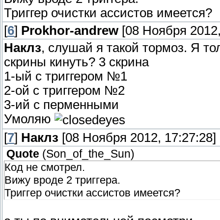
Триггер очистки ассистов имеется?
[
6
]
Prokhor-andrew
[08 Ноября 2012,
Наклз
, слушай я такой тормоз. Я то
скрины кинуть? 3 скрина
1-ый с триггером №1
2-ой с триггером №2
3-ий с перменными
Умоляю
[
7
]
Наклз
[08 Ноября 2012, 17:27:28]
Quote
(
Son_of_the_Sun
)
Код не смотрел.
Вижу вроде 2 триггера.
Триггер очистки ассистов имеется?