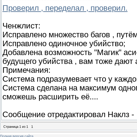
Проверил , переделал , проверил.
Ченжлист:
Исправлено множество багов , путё
Исправлено одиночное убийство;
Добавлена возможность "Магик" асис
будущего убийства , вам тоже дают 
Примечания:
Система подразумевает что у каждо
Система сделана на максимум одног
сможешь расширить её....
Сообщение отредактировал
Наклз
-
Страница
1
из
1
1
Полная версия сайта