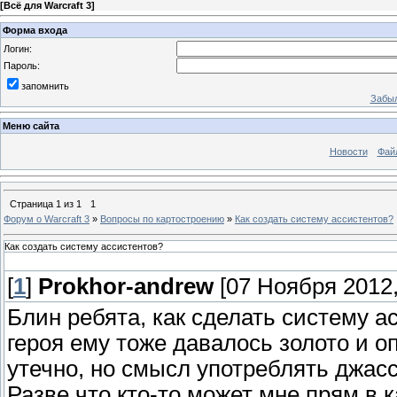
[
Всё для Warcraft 3
]
Форма входа
Логин:
Пароль:
запомнить
Забыл
Меню сайта
Новости
Фай
Страница
1
из
1
1
Форум о Warcraft 3
»
Вопросы по картостроению
»
Как создать систему ассистентов?
Как создать систему ассистентов?
[
1
]
Prokhor-andrew
[07 Ноября 2012,
Блин ребята, как сделать систему ас
героя ему тоже давалось золото и оп
утечно, но смысл употреблять джасс 
Разве что кто-то может мне прям в к