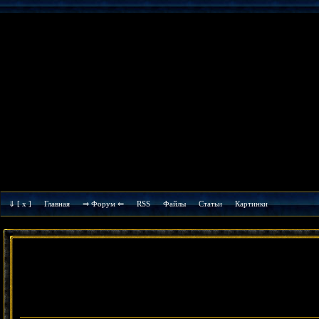
⇓
[ x ]
Главная
⇒ Форум ⇐
RSS
Файлы
Cтатьи
Картинки