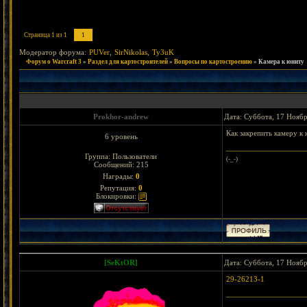
Страница
1
из
1
1
Модератор форума:
PUVer
,
SirNikolas
,
Ty3uK
Форум о Warcraft 3
»
Раздел для картостроителей
»
Вопросы по картостроению
»
Камера к юниту
Prokhor-andrew
Дата: Суббота, 17 Ноябр
Как закрепить камеру к 
6 уровень
Группа: Пользователи
(-_-)
Сообщений:
215
Награды:
0
Репутация:
0
Блокировки:
[SeKtOR]
Дата: Суббота, 17 Ноябр
29-26213-1