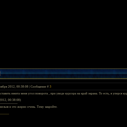
оября 2012, 00:38:08 | Сообщение #
3
ставить юнита меня угол поворота , при уводе курсора на край экрана. То есть, я уперся к
2012, 00:38:08)
----------------
 нельзя и это жирно очень. Тему закройте.