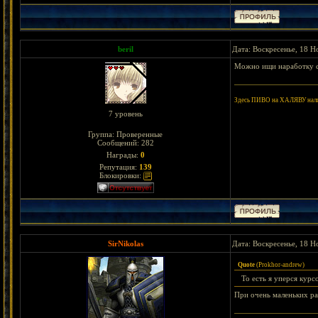
beril
Дата: Воскресенье, 18 Н
Можно ищи наработку 
Здесь ПИВО на ХАЛЯВУ нал
7 уровень
Группа: Проверенные
Сообщений:
282
Награды:
0
Репутация:
139
Блокировки:
SirNikolas
Дата: Воскресенье, 18 Н
Quote
(
Prokhor-andrew
)
То есть я уперся курс
При очень маленьких ра