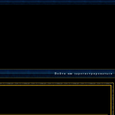
В о й т и
или
з а р е г и с т р и р о в а т ь с я