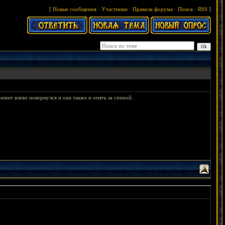
[
Новые сообщения
·
Участники
·
Правила форума
·
Поиск
·
RSS
]
 юнит влево повернулся и она также и опять за спиной.