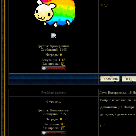
<3 ^_^
Группа: Проверенные
Сообщений:
1143
Награды:
0
Репутация:
1168
Блокировки:
Prokhor-andrew
Дата: Воскресенье, 18 Н
Вопрос возможно ли , за
6 уровень
Добавлено
(18 Ноября 
Группа: Пользователи
-----------------------------
Сообщений:
215
да ладно, я думаю так и
Награды:
0
Репутация:
0
(-_-)
Блокировки: