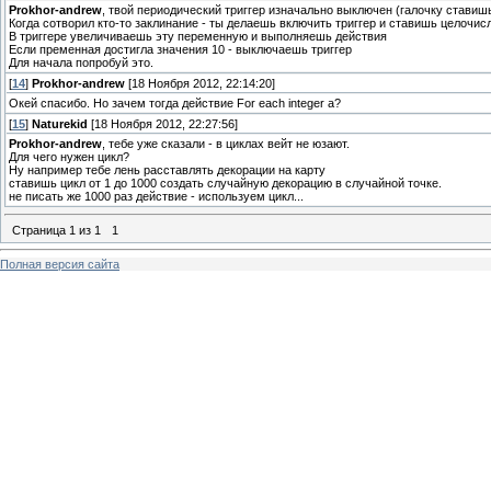
Prokhor-andrew
, твой периодический триггер изначально выключен (галочку ставишь
Когда сотворил кто-то заклинание - ты делаешь включить триггер и ставишь целочи
В триггере увеличиваешь эту переменную и выполняешь действия
Если пременная достигла значения 10 - выключаешь триггер
Для начала попробуй это.
[
14
]
Prokhor-andrew
[18 Ноября 2012, 22:14:20]
Окей спасибо. Но зачем тогда действие For each integer a?
[
15
]
Naturekid
[18 Ноября 2012, 22:27:56]
Prokhor-andrew
, тебе уже сказали - в циклах вейт не юзают.
Для чего нужен цикл?
Ну например тебе лень расставлять декорации на карту
ставишь цикл от 1 до 1000 создать случайную декорацию в случайной точке.
не писать же 1000 раз действие - используем цикл...
Страница
1
из
1
1
Полная версия сайта