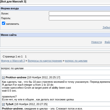
[
Всё для Warcraft 3
]
Форма входа
Логин:
Пароль:
запомнить
Забыл
Меню сайта
Новости
Фай
Страница
1
из
1
1
Форум о Warcraft 3
»
Вопросы по картостроению
»
вопрос по циклам
вопрос по циклам
[
1
]
Prokhor-andrew
[18 Ноября 2012, 20:25:17]
Как сделать так , что бы 10 раз стреляло молнией в точку указанную. Период времен
Я делал For each integer a from 1 to 10 do
create speccefect Grom at target point of ability been cast
wait 0.5 sec.
правильно?
Если нет, ну или в общем , как делать вот похожие цилкы
[
2
]
Ty3uK
[18 Ноября 2012, 20:27:25]
Prokhor-andrew
, ожидание в циклах - зло. Сломает поток и все.