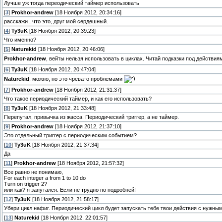
Лучше уж тогда переодический таймер использовать
[
3
]
Prokhor-andrew
[18 Ноября 2012, 20:34:16]
расскажи , что это, друг мой сердешный.
[
4
]
Ty3uK
[18 Ноября 2012, 20:39:23]
Что именно?
[
5
]
Naturekid
[18 Ноября 2012, 20:46:06]
Prokhor-andrew
, вейты нельзя использовать в циклах. Читай подказки под действия
[
6
]
Ty3uK
[18 Ноября 2012, 20:47:04]
Naturekid
, можно, но это чревато проблемами
[
7
]
Prokhor-andrew
[18 Ноября 2012, 21:31:37]
Что такое периодический таймер, и как его использовать?
[
8
]
Ty3uK
[18 Ноября 2012, 21:33:48]
Перепутал, привычка из жасса. Периодический триггер, а не таймер.
[
9
]
Prokhor-andrew
[18 Ноября 2012, 21:37:10]
Это отдельный триггер с периодическим событием?
[
10
]
Ty3uK
[18 Ноября 2012, 21:37:34]
Да
[
11
]
Prokhor-andrew
[18 Ноября 2012, 21:57:32]
Все равно не понимаю,
For each integer a from 1 to 10 do
Turn on trigger 2?
или как? я запутался. Если не трудно по подробней!
[
12
]
Ty3uK
[18 Ноября 2012, 21:58:17]
Убери цикл нафиг. Периодический цикл будет запускать тебе твои действия с нужным
[
13
]
Naturekid
[18 Ноября 2012, 22:01:57]