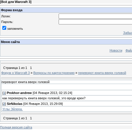
[
Всё для Warcraft 3
]
Форма входа
Логин:
Пароль:
запомнить
Забыл
Меню сайта
Новости
Фай
Страница
1
из
1
1
Форум о Warcraft 3
»
Вопросы по картостроению
»
переворот юнита вверх головой
переворот юнита вверх головой
[
1
]
Prokhor-andrew
[04 Января 2013, 02:15:24]
как перевернуть юнита вверх головой, это вроде крен?
[
2
]
SirNikolas
[04 Января 2013, 15:29:09]
Углы Эйлера.
Страница
1
из
1
1
Полная версия сайта