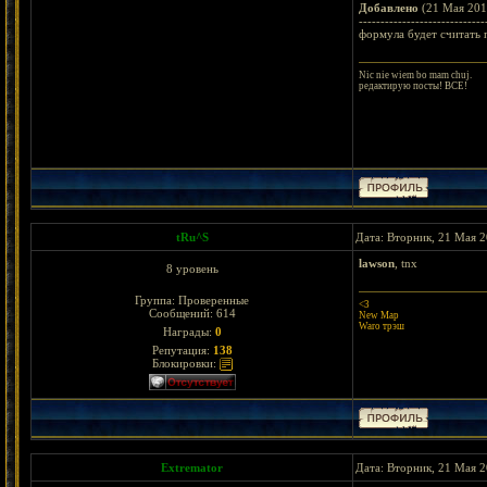
Добавлено
(21 Мая 201
-----------------------------
формула будет считать 
Nic nie wiem bo mam chuj.
редактирую посты! ВСЕ!
tRu^S
Дата: Вторник, 21 Мая 2
lawson
, tnx
8 уровень
Группа: Проверенные
<3
Сообщений:
614
New Map
Waro трэш
Награды:
0
Репутация:
138
Блокировки:
Extremator
Дата: Вторник, 21 Мая 2