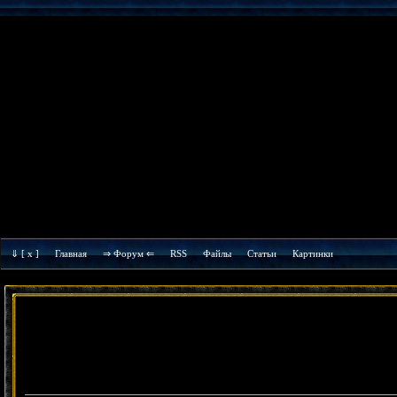
⇓
[ x ]
Главная
⇒ Форум ⇐
RSS
Файлы
Cтатьи
Картинки