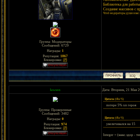
Библиотека для работ
Создание массивов с 
Чтоб модераторы души в вас 
Группа: Модераторы
Сообщений:
6729
Награды:
1
Репутация:
1867
Блокировки:
lawson
Дата: Вторник, 21 Мая 2
Цитата
(
tRu^S
)
потере 5% хп героя
Группа: Проверенные
Сообщений:
3482
Цитата
(
tRu^S
)
Награды:
0
увеличивался на 15
Репутация:
974
Блокировки:
Integer = (макс.здор - т