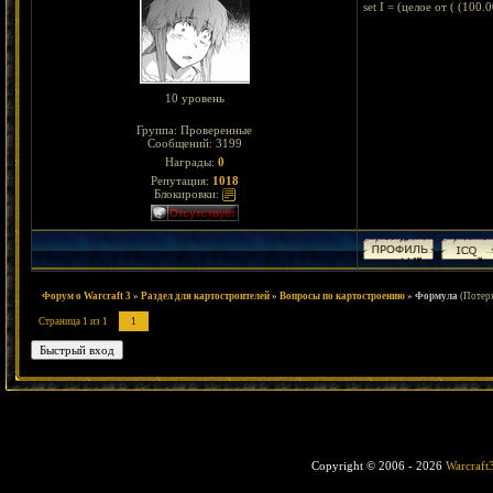
set I = (целое от ( (100
10 уровень
Группа: Проверенные
Сообщений:
3199
Награды:
0
Репутация:
1018
Блокировки:
Форум о Warcraft 3
»
Раздел для картостроителей
»
Вопросы по картостроению
»
Формула
(Потеря
Страница
1
из
1
1
Copyright © 2006 - 2026
Warcraft