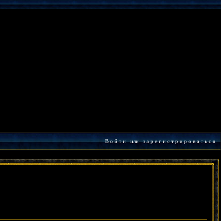
В о й т и
или
з а р е г и с т р и р о в а т ь с я