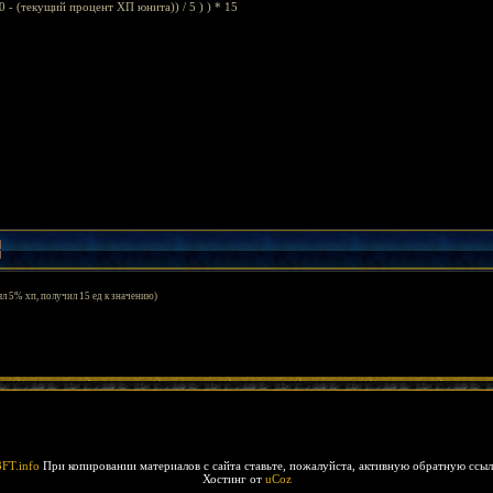
.00 - (текущий процент ХП юнита)) / 5 ) ) * 15
л 5% хп, получил 15 ед к значению)
3FT.info
При копировании материалов c сайта ставьте, пожалуйста, активную обратную ссылк
Хостинг от
uCoz