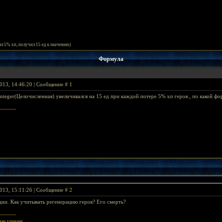
л 5% хп, получил 15 ед к значению)
Формула
013, 14:46:20 | Сообщение #
1
teger(Целочисленная) увеличивался на 15 ед при каждой потере 5% хп героя., по какой фо
013, 15:11:26 | Сообщение #
2
ии. Как учитывать регенерацию героя? Его смерть?
ие утечек