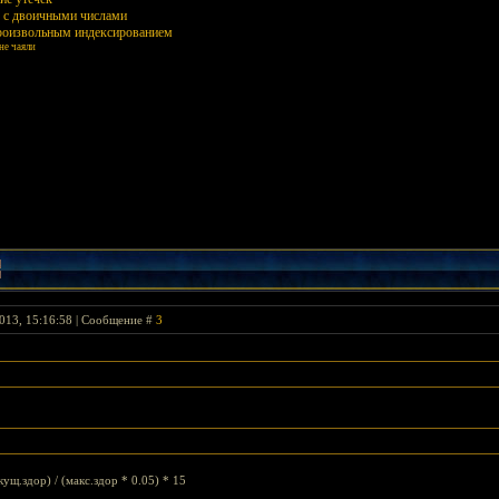
ы с двоичными числами
произвольным индексированием
не чаяли
013, 15:16:58 | Сообщение #
3
екущ.здор) / (макс.здор * 0.05) * 15