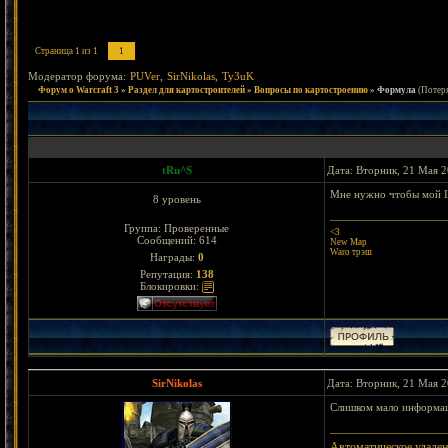
Страница
1
из
1
1
Модератор форума:
PUVer
,
SirNikolas
,
Ty3uK
Форум о Warcraft 3
»
Раздел для картостроителей
»
Вопросы по картостроению
»
Формула
(Потеря
tRu^S
Дата: Вторник, 21 Мая 2
Мне нужно чтобы мой In
8 уровень
Группа: Проверенные
<3
Сообщений:
614
New Map
Waro трэш
Награды:
0
Репутация:
138
Блокировки:
SirNikolas
Дата: Вторник, 21 Мая 2
Слишком мало информац
Автоматическое удален