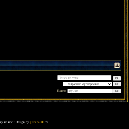
Поиск:
у на нас • Design by
gReeB04ki
©