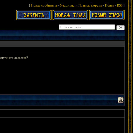
[
Новые сообщения
·
Участники
·
Правила форума
·
Поиск
·
RSS
]
рмуле это делается?