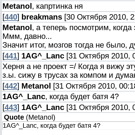
Metanol
, капртинка ня
[
440
]
breakmans
[30 Октября 2010, 2
Metanol
, а теперь посмотрим, когда
Ммм, давно...
Значит итог, мозгов тогда не было, 
[
441
]
1AG^_Lanc
[31 Октября 2010, 0
Херня а не проект =/ Когда я вижу э
з.ы. сижу в трусах за компом и дум
[
442
]
Metanol
[31 Октября 2010, 00:1
1AG^_Lanc
, когда будет батя 4?
[
443
]
1AG^_Lanc
[31 Октября 2010, 0
Quote
(
Metanol
)
1AG^_Lanc, когда будет батя 4?