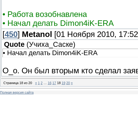
• Работа возобнавлена
• Начал делать Dimon4iK-ERA
[
450
]
Metanol
[01 Ноября 2010, 17:52
Quote
(
Учиха_Саске
)
• Начал делать Dimon4iK-ERA
O_o. Он был вторым кто сделал заяв
Страница
18
из
20
«
1
2
…
16
17
18
19
20
»
Полная версия сайта