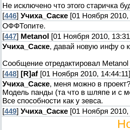
Не исключено что этого старичка буд
[
446
]
Учиха_Саске
[01 Ноября 2010, 
ОФФТопите.
[
447
]
Metanol
[01 Ноября 2010, 13:31
Учиха_Саске
, давай новую инфу о к
Сообщение отредактировал
Metanol
[
448
]
[R]af
[01 Ноября 2010, 14:44:11
Учиха_Саске
, меня можно в проект
Модель панды (та что в шляпе и с 
Все способности как у зевса.
[
449
]
Учиха_Саске
[01 Ноября 2010, 
Но