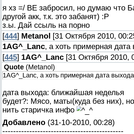
я хз =/ ВЕ забросил, но думаю что 
другой акк, т.к. это забанят) :Р
з.ы. Дай ссыль на порно
[
444
]
Metanol
[31 Октября 2010, 00:2
1AG^_Lanc
, а хоть примерная дата
[
445
]
1AG^_Lanc
[31 Октября 2010, 0
Quote
(
Metanol
)
1AG^_Lanc, а хоть примерная дата выхода 
дата выхода: ближайшая неделья
будет?: Мясо, маты(куда без них), н
нить старичка инфо
Добавлено
(31-10-2010, 00:28)
---------------------------------------------