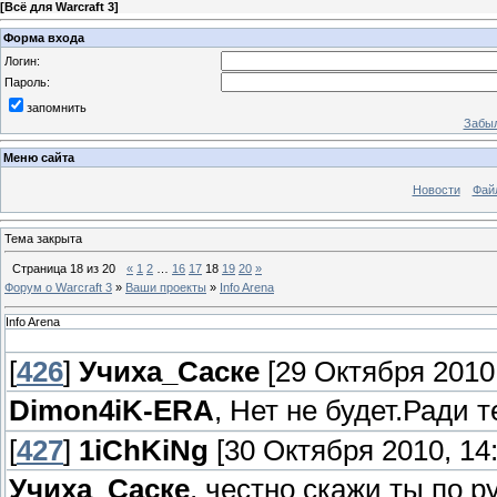
[
Всё для Warcraft 3
]
Форма входа
Логин:
Пароль:
запомнить
Забыл
Меню сайта
Новости
Фай
Тема закрыта
Страница
18
из
20
«
1
2
…
16
17
18
19
20
»
Форум о Warcraft 3
»
Ваши проекты
»
Info Arena
Info Arena
[
426
]
Учиха_Саске
[29 Октября 2010,
Dimon4iK-ERA
, Нет не будет.Ради 
[
427
]
1iChKiNg
[30 Октября 2010, 14:
Учиха_Саске
, честно скажи ты по р