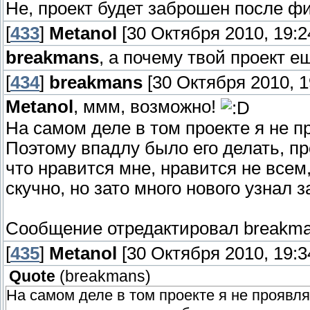
Не, проект будет заброшен после фи
[
433
]
Metanol
[30 Октября 2010, 19:2
breakmans
, а почему твой проект 
[
434
]
breakmans
[30 Октября 2010, 1
Metanol
, ммм, возможно!
На самом деле в том проекте я не п
Поэтому впадлу было его делать, про
что нравится мне, нравится не всем,
скучно, но зато много нового узнал з
Сообщение отредактировал
breakm
[
435
]
Metanol
[30 Октября 2010, 19:3
Quote
(
breakmans
)
На самом деле в том проекте я не проявля