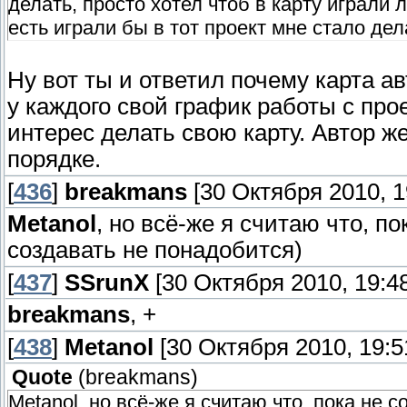
делать, просто хотел чтоб в карту играли 
есть играли бы в тот проект мне стало дел
Ну вот ты и ответил почему карта ав
у каждого свой график работы с про
интерес делать свою карту. Автор же
порядке.
[
436
]
breakmans
[30 Октября 2010, 1
Metanol
, но всё-же я считаю что, по
создавать не понадобится)
[
437
]
SSrunX
[30 Октября 2010, 19:48
breakmans
, +
[
438
]
Metanol
[30 Октября 2010, 19:5
Quote
(
breakmans
)
Metanol, но всё-же я считаю что, пока не 