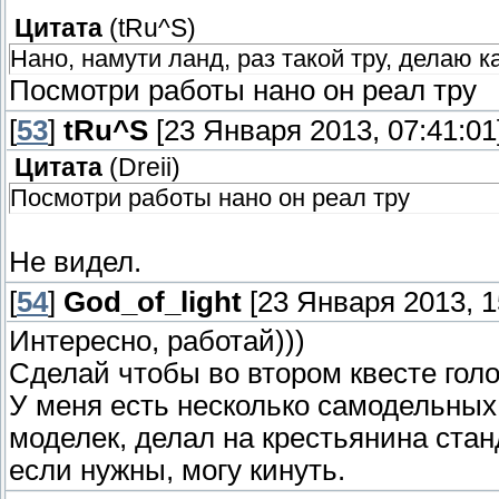
Цитата
(
tRu^S
)
Нано, намути ланд, раз такой тру, делаю ка
Посмотри работы нано он реал тру
[
53
]
tRu^S
[23 Января 2013, 07:41:01
Цитата
(
Dreii
)
Посмотри работы нано он реал тру
Не видел.
[
54
]
God_of_light
[23 Января 2013, 1
Интересно, работай)))
Сделай чтобы во втором квесте гол
У меня есть несколько самодельных
моделек, делал на крестьянина стан
если нужны, могу кинуть.