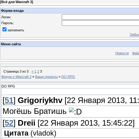
[
Всё для Warcraft 3
]
Форма входа
Логин:
Пароль:
запомнить
Забыл
Меню сайта
Новости
Фай
Страница
3
из
3
«
1
2
3
Форум о Warcraft 3
»
Ваши проекты
»
DO RPG
DO RPG
[
51
]
Grigoriykhv
[22 Января 2013, 11:
Могёшь Братишь
[
52
]
Dreii
[22 Января 2013, 15:45:22]
Цитата
(
vladok
)