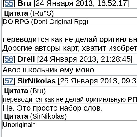
[
55
]
Bru
[24 Января 2013, 16:52:17]
Цитата
(
tRu^S
)
DO RPG (Dont Original Rpg)
переводится как не делай оригинль
Дорогие авторы карт, хватит изобре
[
56
]
Dreii
[24 Января 2013, 21:28:45]
Авор школьник ему моно
[
57
]
SirNikolas
[25 Января 2013, 09:3
Цитата
(
Bru
)
переводится как не делай оригинльную РП
Не. Это просто набор слов.
Цитата
(
SirNikolas
)
Unoriginal*