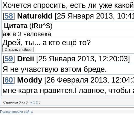
Хочется спросить, есть ли уже како
[
58
]
Naturekid
[25 Января 2013, 10:41
Цитата
(
tRu^S
)
аж в 3 человека
Дрей, ты... а кто ещё то?
[
59
]
Dreii
[25 Января 2013, 12:20:03]
Я не учавствую вэтом бреде.
[
60
]
Moddy
[26 Февраля 2013, 12:04:
мне карта нравится.Главное, чтобы 
Страница
3
из
3
«
1
2
3
Полная версия сайта