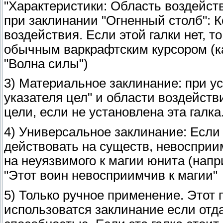
"Характеристики: Область воздейств
при заклинании "Огненный столб": 
воздействия. Если этой галки нет, 
обычным варкрафтским курсором (к
"Волна силы")
3) Материальное заклинание: при у
указателя цел" и области воздействи
цели, если не установлена эта галка
4) Универсальное заклинание: Если э
действовать на существ, невосприим
на неуязвимого к магии юнита (нап
"Этот воин невосприимчив к магии"
5) Только ручное применение. Этот 
использоватся заклинание если отда