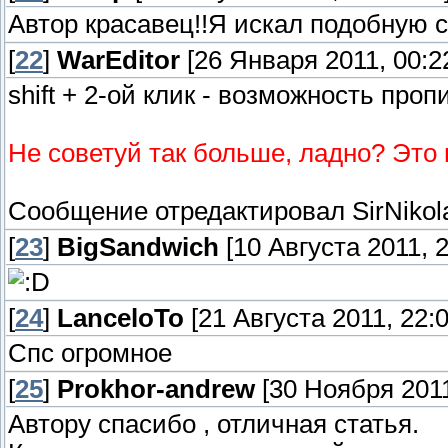
Автор красавец!!Я искал подобную с
[
22
]
WarEditor
[26 Января 2011, 00:2
shift + 2-ой клик - возможность про
Не советуй так больше, ладно? Это 
Сообщение отредактировал
SirNikol
[
23
]
BigSandwich
[10 Августа 2011, 2
[
24
]
LanceloTo
[21 Августа 2011, 22:0
Спс огромное
[
25
]
Prokhor-andrew
[30 Ноября 2011
Автору спасибо , отличная статья.