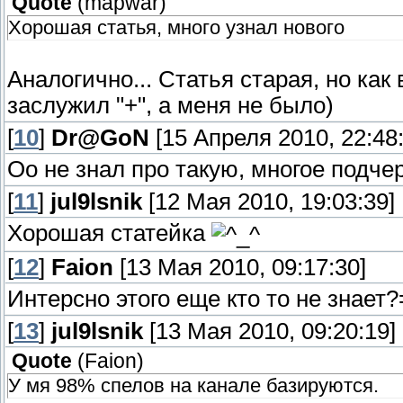
Quote
(
mapwar
)
Хорошая статья, много узнал нового
Аналогично... Статья старая, но как
заслужил "+", а меня не было)
[
10
]
Dr@GoN
[15 Апреля 2010, 22:48:
Оо не знал про такую, многое подче
[
11
]
jul9lsnik
[12 Мая 2010, 19:03:39]
Хорошая статейка
[
12
]
Faion
[13 Мая 2010, 09:17:30]
Интерсно этого еще кто то не знает
[
13
]
jul9lsnik
[13 Мая 2010, 09:20:19]
Quote
(
Faion
)
У мя 98% спелов на канале базируются.