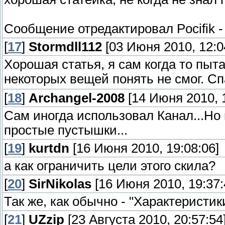
Сообщение отредактировал
Pocifik
[
17
]
Stormdll112
[03 Июня 2010, 12:0
Хорошая статья, я сам когда то пыта
некоторых вещей понять не смог. С
[
18
]
Archangel-2008
[14 Июня 2010, 1
Сам иногда использовал Канал...Но 
простые пустышки...
[
19
]
kurtdn
[16 Июня 2010, 19:08:06]
а как ограничить цели этого скила?
[
20
]
SirNikolas
[16 Июня 2010, 19:37:
Так же, как обычно - "Характеристи
[
21
]
UZzip
[23 Августа 2010, 20:57:54