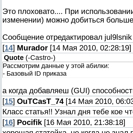
Это плоховато.... При использовани
изменении) можно добиться больше
Сообщение отредактировал
jul9lsnik
[
14
]
Murador
[14 Мая 2010, 02:28:19]
Quote
(
-Castro-
)
Рассмотрим данные у этой абилки:
- Базовый ID приказа
а когда добавляеш (GUI) способность
[
15
]
OuTCasT_74
[14 Мая 2010, 06:03
Класс статья!! Узнал дня тебе кое ч
[
16
]
Pocifik
[16 Мая 2010, 21:38:18]
хорошая статейка, не когда не знал 