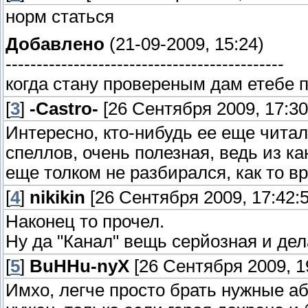
норм статься
Добавлено
(21-09-2009, 15:24)
---------------------------------------------
когда стану провереным дам етебе пл
[
3
]
-Castro-
[26 Сентября 2009, 17:30
Интересно, кто-нибудь ее еще читал
спеллов, очень полезная, ведь из ка
еще толком не разбирался, как то вр
[
4
]
nikikin
[26 Сентября 2009, 17:42:5
Наконец то прочел.
Ну да "Канал" вещь серйозная и де
[
5
]
BuHHu-nyX
[26 Сентября 2009, 1
Имхо, легче просто брать нужные а