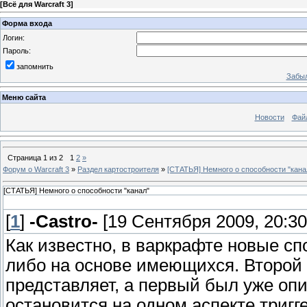
[
Всё для Warcraft 3
]
Форма входа
Логин:
Пароль:
запомнить
Забыл
Меню сайта
Новости
Фай
Страница
1
из
2
1
2
»
Форум о Warcraft 3
»
Раздел картостроителя
»
[СТАТЬЯ] Немного о способности "кана
[СТАТЬЯ] Немного о способности "канал"
[
1
]
-Castro-
[19 Сентября 2009, 20:30
Как известно, в варкрафте новые сп
либо на основе имеющихся. Второй 
представляет, а первый был уже опи
остановится на одном аспекте тригге