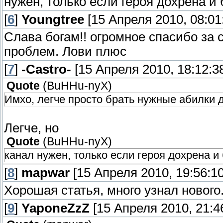
нужен, только если героя дохрена и
[
6
]
Youngtree
[15 Апреля 2010, 08:01
Слава богам!! огромное спасибо за 
проблем. Лови плюс
[
7
]
-Castro-
[15 Апреля 2010, 18:12:3
Quote
(
BuHHu-nyX
)
Имхо, легче просто брать нужные абилки 
Легче, но
Quote
(
BuHHu-nyX
)
канал нужен, только если героя дохрена 
[
8
]
mapwar
[15 Апреля 2010, 19:56:10
Хорошая статья, много узнал нового.
[
9
]
YaponeZzZ
[15 Апреля 2010, 21:4