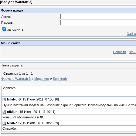
[
Всё для Warcraft 3
]
Форма входа
Логин:
Пароль:
запомнить
Забыл
Меню сайта
Новости
Фай
Тема закрыта
Страница
1
из
1
1
Форум о Warcraft 3
»
Моделинг
»
Sephiroth
Sephiroth
[
1
]
NilaNdiS
[15 Июля 2011, 07:06:16]
Нужна вот такая моделька
название скрина Sephiroth. Искал модельки но именно та
[
2
]
nikikin
[15 Июля 2011, 11:40:11]
хочешь? обращайлся в ЛС
[
3
]
NilaNdiS
[15 Июля 2011, 18:28:29]
Спасибо.