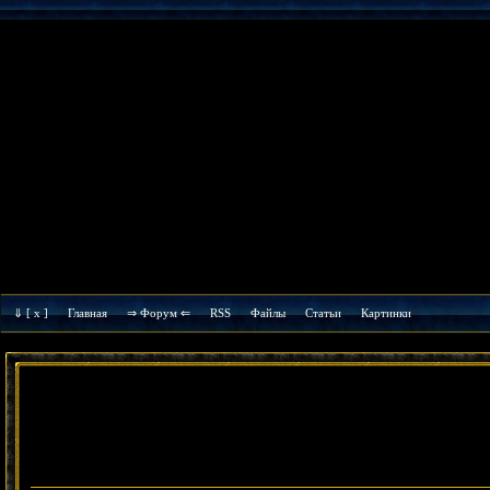
⇓
[ x ]
Главная
⇒ Форум ⇐
RSS
Файлы
Cтатьи
Картинки