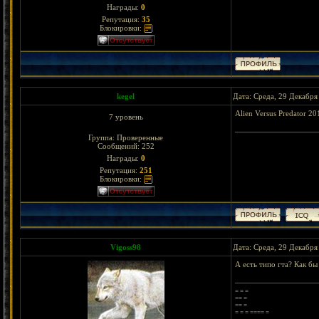
Награды:
0
Репутация:
35
Блокировки:
kegel
Дата: Среда, 29 Декабря
Alien Versus Predator 20
7 уровень
Группа: Проверенные
Сообщений:
252
Награды:
0
Репутация:
251
Блокировки:
Vigoss98
Дата: Среда, 29 Декабря
А есть типо гта? Как бы
= = =
== =
== =
= = = ==== =