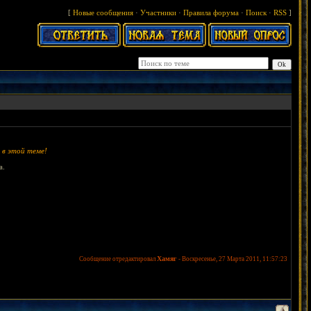
[
Новые сообщения
·
Участники
·
Правила форума
·
Поиск
·
RSS
]
 в этой теме!
а.
Хамяг
Сообщение отредактировал
-
Воскресенье, 27 Марта 2011, 11:57:23