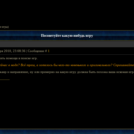
е игры)
Посоветуйте какую-нибудь игру
ря 2010, 23:08:36 | Сообщение #
1
ить помощи в поиске игр.
сейчас в моде? Всё треш, а хотелось бы чего-то новенького и оригинального? Спрашивайте
жанр и направление, ну или примерно на какую игру должна быть похожа ваша искомая игр