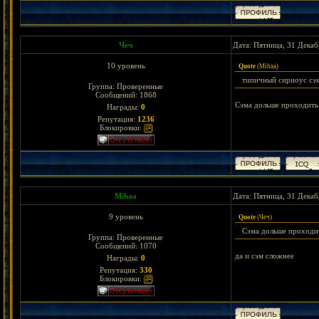
Чеч
Дата: Пятница, 31 Декаб
10 уровень
Quote
(
Mihaa
)
типичный сириоус сэ
Группа: Проверенные
Сообщений:
1868
Сэма дольше проходить
Награды:
0
Репутация:
1236
Блокировки:
Mihaa
Дата: Пятница, 31 Декаб
9 уровень
Quote
(
Чеч
)
Сэма дольше проходи
Группа: Проверенные
Сообщений:
1070
да и сэм сложнее
Награды:
0
Репутация:
330
Блокировки: