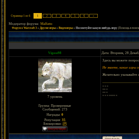
Страница
1
из
6
1
2
3
4
5
6
»
Модератор форума:
Malfatto
Форум о Warcraft 3
»
Другие игры
»
Видеоигры
»
Посоветуйте какую-нибудь игру
(Помощь в поиск
Vigoss98
Дата: Вторник, 28 Декаб
Здесь вы можете попрос
Не знаете, какие игры 
Желательно указывайте 
= = =
== =
== =
= = = ==== =
7 уровень
Группа: Проверенные
Сообщений:
273
Награды:
0
Репутация:
35
Блокировки: