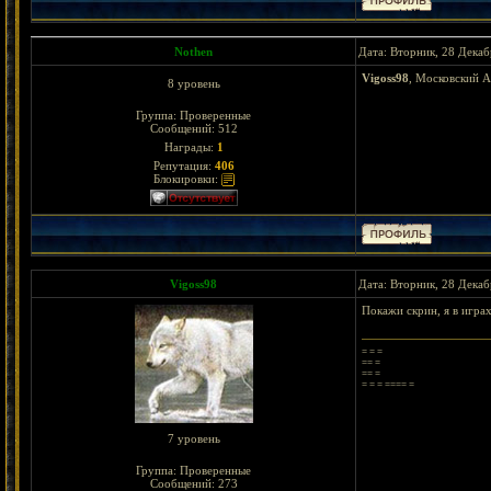
Nothen
Дата: Вторник, 28 Декаб
Vigoss98
, Московский А
8 уровень
Группа: Проверенные
Сообщений:
512
Награды:
1
Репутация:
406
Блокировки:
Vigoss98
Дата: Вторник, 28 Декаб
Покажи скрин, я в игра
= = =
== =
== =
= = = ==== =
7 уровень
Группа: Проверенные
Сообщений:
273