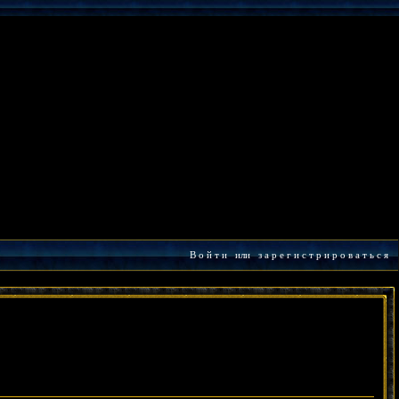
В о й т и
или
з а р е г и с т р и р о в а т ь с я