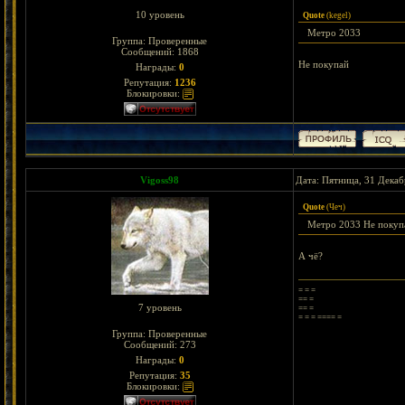
10 уровень
Quote
(
kegel
)
Метро 2033
Группа: Проверенные
Сообщений:
1868
Не покупай
Награды:
0
Репутация:
1236
Блокировки:
Vigoss98
Дата: Пятница, 31 Декаб
Quote
(
Чеч
)
Метро 2033 Не покуп
А чё?
= = =
== =
7 уровень
== =
= = = ==== =
Группа: Проверенные
Сообщений:
273
Награды:
0
Репутация:
35
Блокировки: