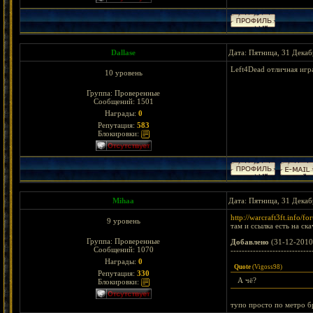
Dallase
Дата: Пятница, 31 Декаб
Left4Dead отличная игра
10 уровень
Группа: Проверенные
Сообщений:
1501
Награды:
0
Репутация:
583
Блокировки:
Mihaa
Дата: Пятница, 31 Декаб
http://warcraft3ft.info/
9 уровень
там и ссылка есть на ск
Группа: Проверенные
Добавлено
(31-12-2010
Сообщений:
1070
-----------------------------
Награды:
0
Quote
(
Vigoss98
)
Репутация:
330
А чё?
Блокировки:
тупо просто по метро б