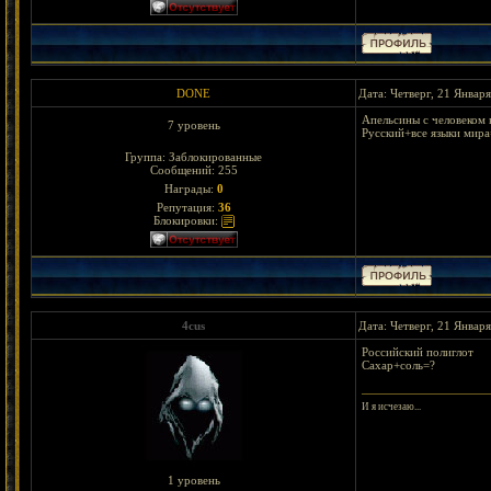
DONE
Дата: Четверг, 21 Январ
Апельсины с человеком 
7 уровень
Русский+все языки мира
Группа: Заблокированные
Сообщений:
255
Награды:
0
Репутация:
36
Блокировки:
4cus
Дата: Четверг, 21 Январ
Российский полиглот
Сахар+соль=?
И я исчезаю...
1 уровень