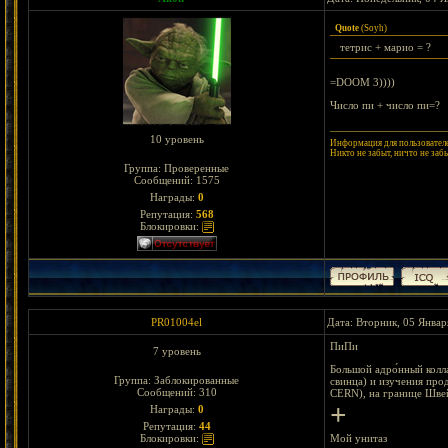
Quote
(
Soyh
)
тетрис + марио = ?
=DOOM 3))))
Число пи + число пи=?
10 уровень
Информация для пользователе
Никто не забыт, ничто не заб
Группа: Проверенные
Сообщений:
1575
Награды:
0
Репутация:
568
Блокировки:
PR01004el
Дата: Вторник, 05 Январ
ПиПи
7 уровень
Большой адро́нный колл
Группа: Заблокированные
свинца) и изучения прод
Сообщений:
310
CERN), на границе Швей
+
Награды:
0
Репутация:
44
Блокировки:
Мой унитаз