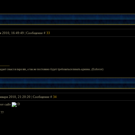
я 2010, 16:49:49 | Сообщение #
33
адает смысл в паролях, а так же постоянно будет требоваться пинать админа...(Enforcer)
нваря 2010, 21:20:20 | Сообщение #
34
тот сайт
 ??