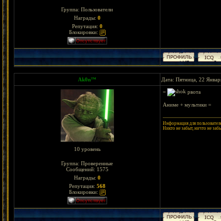
Группа: Пользователи
Награды:
0
Репутация:
0
Блокировки:
Ak0n™
Дата: Пятница, 22 Январ
=
рвота
Аниме + мультики =
Информация для пользователе
Никто не забыт, ничто не заб
10 уровень
Группа: Проверенные
Сообщений:
1575
Награды:
0
Репутация:
568
Блокировки: