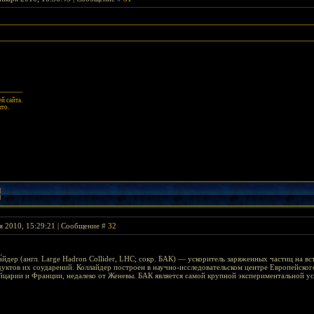
й сайта.
ыто.
я 2010, 15:29:21 | Сообщение #
32
а́йдер (англ. Large Hadron Collider, LHC; сокр. БАК) — ускоритель заряженных частиц на 
уктов их соударений. Коллайдер построен в научно-исследовательском центре Европейского 
царии и Франции, недалеко от Женевы. БАК является самой крупной экспериментальной ус