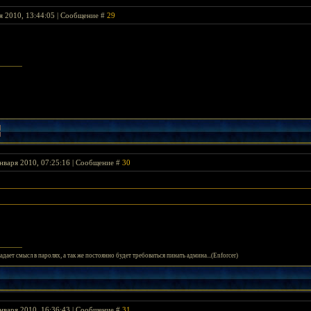
я 2010, 13:44:05 | Сообщение #
29
нваря 2010, 07:25:16 | Сообщение #
30
адает смысл в паролях, а так же постоянно будет требоваться пинать админа...(Enforcer)
нваря 2010, 16:36:43 | Сообщение #
31