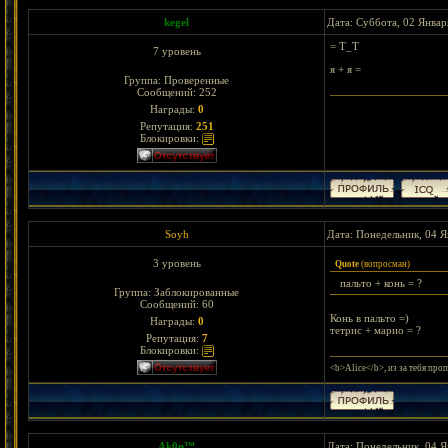
kegel
Дата: Суббота, 02 Январ
= Т_Т
7 уровень
я + я =
Группа: Проверенные
Сообщений:
252
Награды:
0
Репутация:
251
Блокировки:
Soyh
Дата: Понедельник, 04 Я
3 уровень
Quote
(
вопросман
)
пальто + конь = ?
Группа: Заблокированные
Сообщений:
60
Конь в пальто =)
Награды:
0
тетрис + марио = ?
Репутация:
7
Блокировки:
<b>Alice</b>, из за тебя проп
Ak0n™
Дата: Понедельник, 04 Я