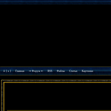
⇓
[ x ]
Главная
⇒ Форум ⇐
RSS
Файлы
Cтатьи
Картинки