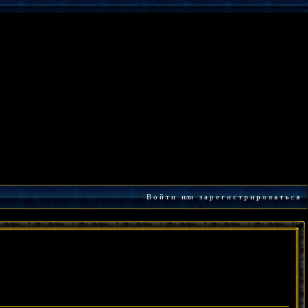
В о й т и
или
з а р е г и с т р и р о в а т ь с я