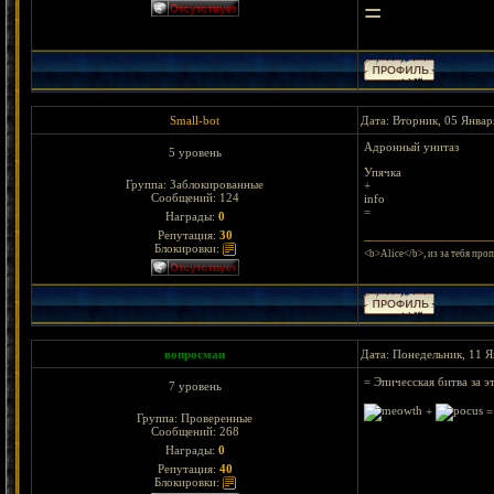
=
Small-bot
Дата: Вторник, 05 Январ
Адронный унитаз
5 уровень
Упячка
Группа: Заблокированные
+
Сообщений:
124
info
=
Награды:
0
Репутация:
30
Блокировки:
<b>Alice</b>, из за тебя проп
вопросман
Дата: Понедельник, 11 Я
= Эпичесская битва за э
7 уровень
+
=
Группа: Проверенные
Сообщений:
268
Награды:
0
Репутация:
40
Блокировки: