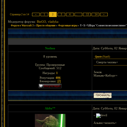
Страница
2
из
14
«
1
2
3
4
…
13
14
»
Модератор форума:
BinGO
,
vladyka
Форум о Warcraft 3
»
Просто общение
»
Форумные игры
»
Y+X=?(Игра"Совмести несовместимое"
Nothen
Дата: Суббота, 02 Январ
8 уровень
Quote
(
Nan0
)
Смерть+жизнь=
Группа: Проверенные
Сообщений:
512
Земля.
Награды:
1
Маньяк+Киборг=
Репутация:
406
Блокировки:
Ak0n™
Дата: Суббота, 02 Январ
=
Альянс+нежить=