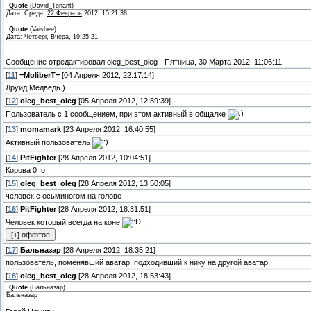
Quote
(
David_Tenant
)
Дата: Среда,
22 Февраль
2012, 15:21:38
Quote
(
Vaishee
)
Дата: Четверг, Вчера, 19:25:21
Сообщение отредактировал
oleg_best_oleg
-
Пятница, 30 Марта 2012, 11:06:11
[
11
]
=MoliberT=
[04 Апреля 2012, 22:17:14]
Друид Медведь )
[
12
]
oleg_best_oleg
[05 Апреля 2012, 12:59:39]
Пользователь с 1 сообщением, при этом активный в общалке
[
13
]
momamark
[23 Апреля 2012, 16:40:55]
Активный пользователь
[
14
]
PitFighter
[28 Апреля 2012, 10:04:51]
Корова 0_о
[
15
]
oleg_best_oleg
[28 Апреля 2012, 13:50:05]
человек с осьминогом на голове
[
16
]
PitFighter
[28 Апреля 2012, 18:31:51]
Человек который всегда на коне
[
17
]
Бальназар
[28 Апреля 2012, 18:35:21]
пользователь, поменявший аватар, подходивший к нику на другой аватар
[
18
]
oleg_best_oleg
[28 Апреля 2012, 18:53:43]
Quote
(
Бальназар
)
Бальназар