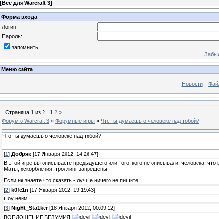
[
Всё для Warcraft 3
]
Форма входа
Логин:
Пароль:
запомнить
Забыл
Меню сайта
Новости
Фай
Страница
1
из
2
1
2
»
Форум о Warcraft 3
»
Форумные игры
»
Что ты думаешь о человеке над тобой?
Что ты думаешь о человеке над тобой?
[
1
]
Добряк
[17 Января 2012, 14:26:47]
В этой игре вы описываете предыдущего или того, кого не описывали, человека, что в
Маты, оскорбления, троллинг запрещены.
Если не знаете что сказать - лучше ничего не пишите!
[
2
]
k0fe1n
[17 Января 2012, 19:19:43]
Ноу нейм
[
3
]
NigHt_Sta1ker
[18 Января 2012, 00:09:12]
ВОПЛОЩЕНИЕ БЕЗУМИЯ