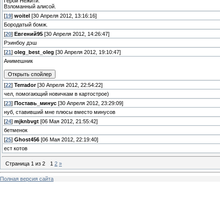
Герой Нежити.
Взломанный алисой.
[
19
]
woitel
[30 Апреля 2012, 13:16:16]
Бородатый бомж.
[
20
]
Евгений95
[30 Апреля 2012, 14:26:47]
Рэинбоу дэш
[
21
]
oleg_best_oleg
[30 Апреля 2012, 19:10:47]
Анимешник
[
22
]
Terrador
[30 Апреля 2012, 22:54:22]
чел, помогающий новичкам в картострое)
[
23
]
Поставь_минус
[30 Апреля 2012, 23:29:09]
нуб, ставивший мне плюсы вместо минусов
[
24
]
mjknbvgt
[06 Мая 2012, 21:55:42]
бетменок
[
25
]
Ghost456
[06 Мая 2012, 22:19:40]
ест котов
Страница
1
из
2
1
2
»
Полная версия сайта