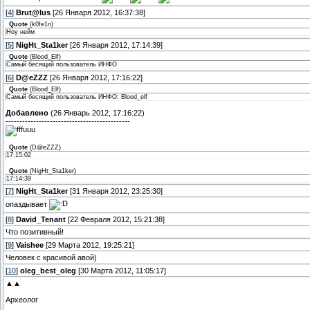
[
4
]
Brut@lus
[26 Января 2012, 16:37:38]
Quote
(
k0fe1n
)
Ноу нейм
[
5
]
NigHt_Sta1ker
[26 Января 2012, 17:14:39]
Quote
(
Blood_Elf
)
Самый бесящий пользователь ИНФО
[
6
]
D@eZZZ
[26 Января 2012, 17:16:22]
Quote
(
Blood_Elf
)
Самый бесящий пользователь ИНФО: Blood_elf
Добавлено
(26 Январь 2012, 17:16:22)
---------------------------------------------
Quote
(
D@eZZZ
)
17:15:02
Quote
(
NigHt_Sta1ker
)
17:14:39
[
7
]
NigHt_Sta1ker
[31 Января 2012, 23:25:30]
опаздывает
[
8
]
David_Tenant
[22 Февраля 2012, 15:21:38]
Что позитивный!
[
9
]
Vaishee
[29 Марта 2012, 19:25:21]
Человек с красивой авой)
[
10
]
oleg_best_oleg
[30 Марта 2012, 11:05:17]
▲▲
Археолог