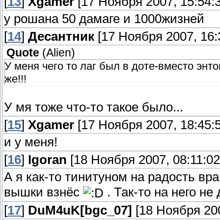
[
13
]
Xgamer
[17 Ноября 2007, 15:54:3
у рошана 50 дамаге и 1000жизней
[
14
]
Десантник
[17 Ноября 2007, 16:
Quote
(
Alien
)
У меня чего то лаг был в доте-вместо энт
же!!!
У мя тоже что-то такое было...
[
15
]
Xgamer
[17 Ноября 2007, 18:45:5
и у меня!
[
16
]
Igoran
[18 Ноября 2007, 08:11:02
А я как-то тинитуном на радость в
вышки взнёс
. Так-то на него не
[
17
]
DuM4uK[bgc_07]
[18 Ноября 200