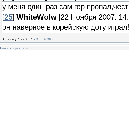
у меня один раз сам гер пропал,чес
[
25
]
WhiteWolw
[22 Ноября 2007, 14:
он наверное в корейскую доту играл
Страница
1
из
38
1
2
3
…
37
38
»
Полная версия сайта