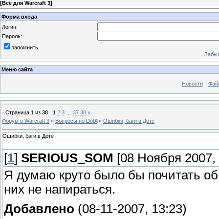
[
Всё для Warcraft 3
]
Форма входа
Логин:
Пароль:
запомнить
Забыл
Меню сайта
Новости
Фай
Страница
1
из
38
1
2
3
…
37
38
»
Форум о Warcraft 3
»
Вопросы по DotA
»
Ошибки, баги в Доте
Ошибки, баги в Доте
[
1
]
SERIOUS_SOM
[08 Ноября 2007, 
Я думаю круто было бы почитать об
них не напираться.
Добавлено
(08-11-2007, 13:23)