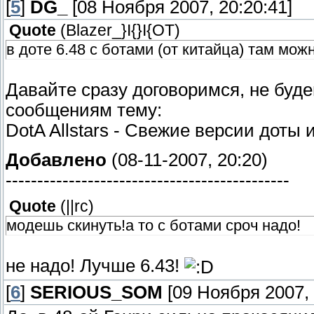
[
5
]
DG_
[08 Ноября 2007, 20:20:41]
Quote
(
Blazer_}I{}I{OT
)
в доте 6.48 с ботами (от китайца) там мож
Давайте сразу договоримся, не буде
сообщениям тему:
DotA Allstars - Свежие версии доты и
Добавлено
(08-11-2007, 20:20)
---------------------------------------------
Quote
(
||rc
)
модешь скинуть!а то с ботами сроч надо!
не надо! Лучше 6.43!
[
6
]
SERIOUS_SOM
[09 Ноября 2007, 