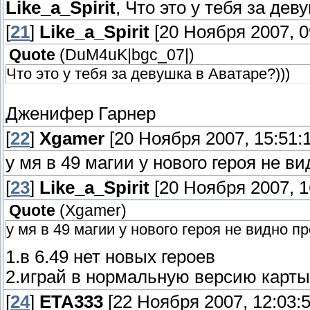
Like_a_Spirit
, Что это у тебя за дев
[
21
]
Like_a_Spirit
[20 Ноября 2007, 0
Quote
(
DuM4uK|bgc_07|
)
Что это у тебя за девушка в Аватаре?)))
Дженифер Гарнер
[
22
]
Xgamer
[20 Ноября 2007, 15:51:1
у мя в 49 магии у нового героя не в
[
23
]
Like_a_Spirit
[20 Ноября 2007, 1
Quote
(
Xgamer
)
у мя в 49 магии у нового героя не видно 
1.в 6.49 нет новых героев
2.играй в нормальную версию карты
[
24
]
ETA333
[22 Ноября 2007, 12:03:5