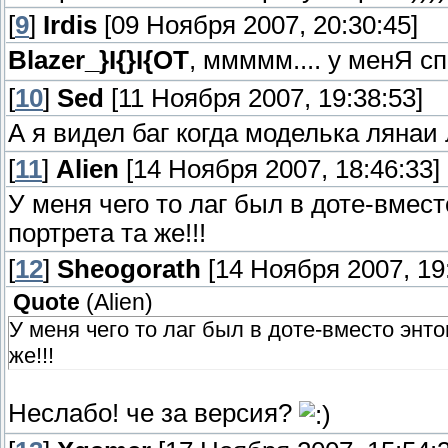
[
9
]
Irdis
[09 Ноября 2007, 20:30:45]
Blazer_}I{}I{OT
, ммммм.... у менЯ с
[
10
]
Sed
[11 Ноября 2007, 19:38:53]
А я видел баг когда моделька лянаи 
[
11
]
Alien
[14 Ноября 2007, 18:46:33]
У меня чего то лаг был в доте-вмес
портрета та же!!!
[
12
]
Sheogorath
[14 Ноября 2007, 19:
Quote
(
Alien
)
У меня чего то лаг был в доте-вместо энт
же!!!
Неслабо! че за версия?