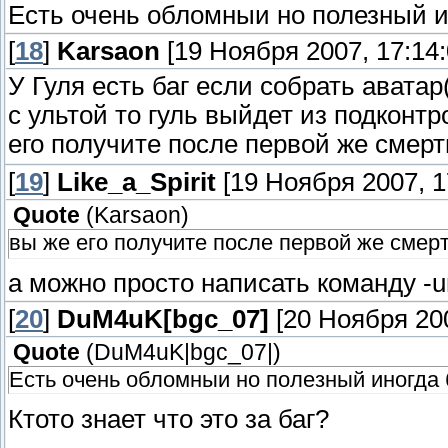
Есть очень обломныи но полезный ин
[
18
]
Karsaon
[19 Ноября 2007, 17:14:
У Гуля есть баг если собрать авата
с ультой то гуль выйдет из подконтр
его получите после первой же смер
[
19
]
Like_a_Spirit
[19 Ноября 2007, 1
Quote
(
Karsaon
)
вы же его получите после первой же смер
а можно просто написать команду -u
[
20
]
DuM4uK[bgc_07]
[20 Ноября 200
Quote
(
DuM4uK|bgc_07|
)
Есть очень обломныи но полезный иногда б
Ктото знает что это за баг?