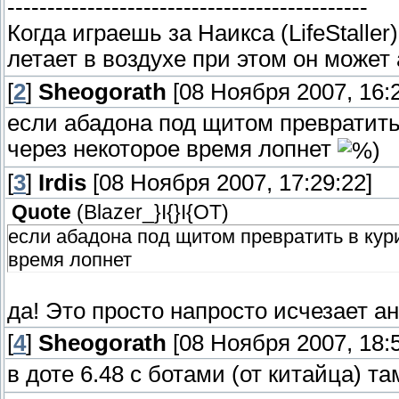
---------------------------------------------
Когда играешь за Наикса (LifeStalle
летает в воздухе при этом он может
[
2
]
Sheogorath
[08 Ноября 2007, 16:2
если абадона под щитом превратить 
через некоторое время лопнет
[
3
]
Irdis
[08 Ноября 2007, 17:29:22]
Quote
(
Blazer_}I{}I{OT
)
если абадона под щитом превратить в кури
время лопнет
да! Это просто напросто исчезает а
[
4
]
Sheogorath
[08 Ноября 2007, 18:5
в доте 6.48 с ботами (от китайца) т