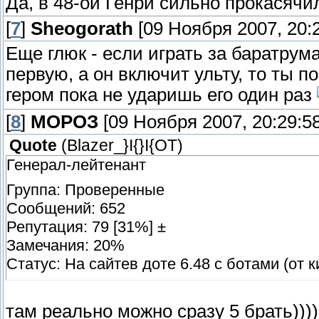
Да, в 48-ой Генри сильно прокасячи
[
7
]
Sheogorath
[09 Ноября 2007, 20:2
Еще глюк - если играть за баратрума
первую, а он включит ульту, то ты 
гером пока не ударишь его один раз
[
8
]
МОРОЗ
[09 Ноября 2007, 20:29:58
Quote
(
Blazer_}I{}I{OT
)
Генерал-лейтенант
Группа: Проверенные
Сообщений: 652
Репутация: 79 [31%] ±
Замечания: 20%
Статус: На сайтев доте 6.48 с ботами (от 
там реально можно сразу 5 брать))))