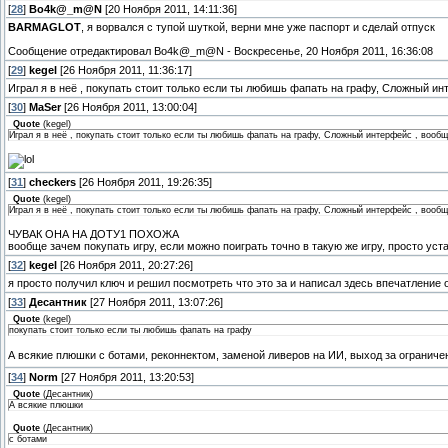
[
28
]
Bo4k@_m@N
[20 Ноября 2011, 14:11:36]
BARMAGLOT
, я ворвался с тупой шуткой, верни мне уже паспорт и сделай отпуск
Сообщение отредактировал
Bo4k@_m@N
-
Воскресенье, 20 Ноября 2011, 16:36:08
[
29
]
kegel
[26 Ноября 2011, 11:36:17]
Играл я в неё , покупать стоит только если ты любишь фапать на графу, Сложный и
[
30
]
MaSer
[26 Ноября 2011, 13:00:04]
Quote
(
kegel
)
Играл я в неё , покупать стоит только если ты любишь фапать на графу, Сложный интерфейс , вооб
[
31
]
checkers
[26 Ноября 2011, 19:26:35]
Quote
(
kegel
)
Играл я в неё , покупать стоит только если ты любишь фапать на графу, Сложный интерфейс , вооб
ЧУВАК ОНА НА ДОТУ1 ПОХОЖА
вообще зачем покупать игру, если можно поиграть точно в такую же игру, просто уст
[
32
]
kegel
[26 Ноября 2011, 20:27:26]
я просто получил ключ и решил посмотреть что это за и написал здесь впечатление 
[
33
]
Десантник
[27 Ноября 2011, 13:07:26]
Quote
(
kegel
)
покупать стоит только если ты любишь фапать на графу
А всякие плюшки с ботами, реконнектом, заменой ливеров на ИИ, выход за огранич
[
34
]
Norm
[27 Ноября 2011, 13:20:53]
Quote
(
Десантник
)
А всякие плюшки
Quote
(
Десантник
)
с ботами