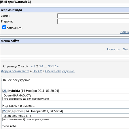
[
Всё для Warcraft 3
]
Форма входа
Логин:
Пароль:
запомнить
Забыл
Меню сайта
Новости
Фай
Страница
2
из
37
«
1
2
3
4
…
36
37
»
Форум о Warcraft 3
»
DotA 2
»
Общее обсуждение.
Общее обсуждение.
[
26
]
hybrida
[14 Ноября 2011, 01:29:01]
Quote
(
BARMAGLOT
)
Чего смешного? До сих пор покупают.
Над такими и смеюсь.
[
27
]
R[a]ndom
[14 Ноября 2011, 04:56:34]
Quote
(
BARMAGLOT
)
Чего смешного? До сих пор покупают.
типо тебя