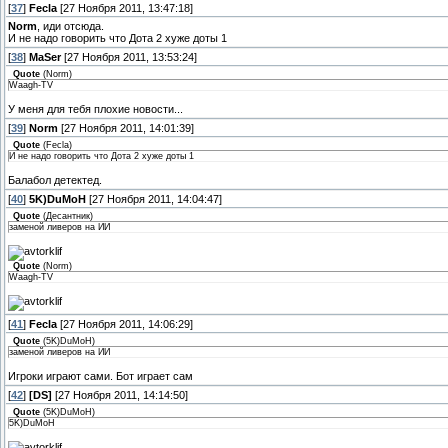
[
37
]
Fecla
[27 Ноября 2011, 13:47:18]
Norm
, иди отсюда.
И не надо говорить что Дота 2 хуже доты 1
[
38
]
MaSer
[27 Ноября 2011, 13:53:24]
Quote
(
Norm
)
Waagh-TV
У меня для тебя плохие новости...
[
39
]
Norm
[27 Ноября 2011, 14:01:39]
Quote
(
Fecla
)
И не надо говорить что Дота 2 хуже доты 1
Балабол детектед.
[
40
]
5K)DuMoH
[27 Ноября 2011, 14:04:47]
Quote
(
Десантник
)
заменой ливеров на ИИ
Quote
(
Norm
)
Waagh-TV
[
41
]
Fecla
[27 Ноября 2011, 14:06:29]
Quote
(
5K)DuMoH
)
заменой ливеров на ИИ
Игроки играют сами. Бот играет сам
[
42
]
[DS]
[27 Ноября 2011, 14:14:50]
Quote
(
5K)DuMoH
)
5K)DuMoH