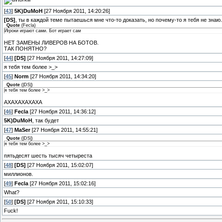
[
43
]
5K)DuMoH
[27 Ноября 2011, 14:20:26]
[DS]
, ты в каждой теме пытаешься мне что-то доказать, но почему-то я тебя не знаю.
Quote
(
Fecla
)
Игроки играют сами. Бот играет сам
НЕТ ЗАМЕНЫ ЛИВЕРОВ НА БОТОВ.
ТАК ПОНЯТНО?
[
44
]
[DS]
[27 Ноября 2011, 14:27:09]
я тебя тем более >_>
[
45
]
Norm
[27 Ноября 2011, 14:34:20]
Quote
(
|DS|
)
я тебя тем более >_>
АХАХАХАХАХА
[
46
]
Fecla
[27 Ноября 2011, 14:36:12]
5K)DuMoH
, так будет
[
47
]
MaSer
[27 Ноября 2011, 14:55:21]
Quote
(
|DS|
)
я тебя тем более >_>
пятьдесят шесть тысяч четыреста
[
48
]
[DS]
[27 Ноября 2011, 15:02:07]
миллионов.
[
49
]
Fecla
[27 Ноября 2011, 15:02:16]
What?
[
50
]
[DS]
[27 Ноября 2011, 15:10:33]
Fuck!