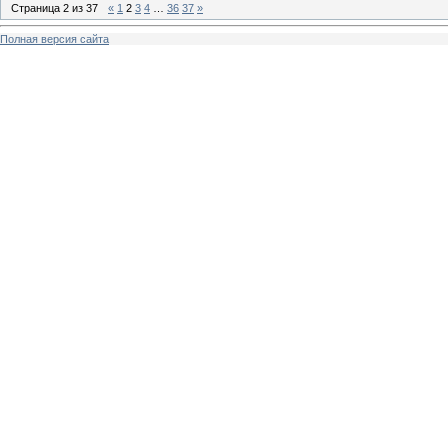
Страница
2
из
37
«
1
2
3
4
…
36
37
»
Полная версия сайта