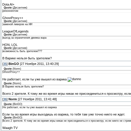
Dota AI+
Quote
(
Десантник
)
реконнектом
GhostProxy++
Quote
(
Десантник
)
заменой ливеров на ИИ
LeagueOfLegends
Quote
(
Десантник
)
выход за ограничения движка вара
HON, LOL
Quote
(
Десантник
)
возможность быть зрителем???
В Варике нельзя быть зрителем?
[
35
]
BinGO
[27 Ноября 2011, 13:40:29]
Quote
(
Norm
)
GhostProxy++
Не работает, если ты уже вышел из варика
Quote
(
Norm
)
В Варике нельзя быть зрителем?
Всего 2 зрителя. К тому же во время игры никак не присоединиться к просмотру, если
[
36
]
Norm
[27 Ноября 2011, 13:41:48]
Quote
(
BinGO
)
Не работает, если ты уже вышел из варика
Если ты во время игры выходишь из варика, то тебя там уже точно никто не ждет.
Quote
(
BinGO
)
Всего 2 зрителя. К тому же во время игры никак не присоединиться к просмотру, если никто не стрим
Waagh-TV