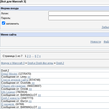
[
Всё для Warcraft 3
]
Форма входа
Логин:
Пароль:
запомнить
Забыл
Меню сайта
Новости
Фай
Страница
1
из
7
1
2
3
…
6
7
»
Форум о Warcraft 3
»
DotA и DotA-like игры
»
DotA 2
DotA 2
Dota2 Movies
(
127
/
5470
)
Сообщение от:
Liney
»»
Список игроков сайта
(
87
/
4748
)
Сообщение от:
Overkills
»»
Общее обсуждение.
(
900
/
19697
)
Сообщение от:
Omnik
»»
Info League
(
78
/
2914
)
Сообщение от:
BARMAGLOT
»»
DotA 2 новости
(
194
/
7773
)
Сообщение от:
t0ur1n
»»
О разделе.
(
0
/
769
)
Сообщение от:
BARMAGLOT
»»