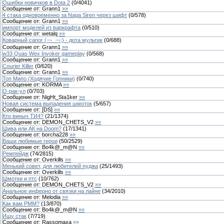
Ошибки новичков в Dota 2
(
0
/
4041
)
Сообщение от:
Grann1
»»
4 стака одновременно за Naga Siren через шифт
(
0
/
578
)
Сообщение от:
Grann1
»»
импорт моделей из варкрафта
(
0
/
510
)
Сообщение от:
wetalq
»»
Коварный сапог (￢_￢;) - дота мультик
(
0
/
688
)
Сообщение от:
Grann1
»»
w33 Quas Wex Invoker gameplay
(
0
/
568
)
Сообщение от:
Grann1
»»
Courier Killer
(
0
/
620
)
Сообщение от:
Grann1
»»
Топ Мипо (Ходячие Гопники)
(
0
/
740
)
Сообщение от:
KORMA
»»
О-рак-ул
(
0
/
703
)
Сообщение от:
NigHt_Sta1ker
»»
Новая система выпадения шмоток
(
5
/
657
)
Сообщение от:
[DS]
»»
Кто виныч ТИ4?
(
21
/
1374
)
Сообщение от:
DEMON_CHETS_V2
»»
Шива или АК на Doom?
(
17
/
1341
)
Сообщение от:
borcha228
»»
Ваши любимые герои
(
50
/
2529
)
Сообщение от:
Bo4k@_m@N
»»
Ремпейдж
(
74
/
2815
)
Сообщение от:
Overkills
»»
Менький совет, для любителей пуджа
(
25
/
1493
)
Сообщение от:
Overkills
»»
Шмотки и птс
(
10
/
762
)
Сообщение от:
DEMON_CHETS_V2
»»
Анальное инферно от связки на лайне
(
34
/
2010
)
Сообщение от:
Melodia
»»
Как вам РММ?
(
13
/
870
)
Сообщение от:
Bo4k@_m@N
»»
Ищу стак
(
7
/
719
)
Сообщение от:
Rassomaxa
»»