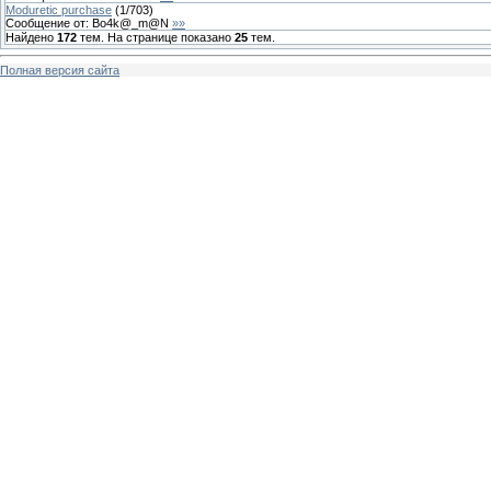
Moduretic purchase
(
1
/
703
)
Сообщение от:
Bo4k@_m@N
»»
Найдено
172
тем. На странице показано
25
тем.
Полная версия сайта