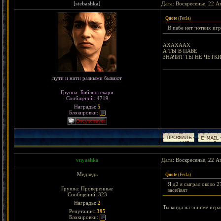
[stebashka]
Дата: Воскресенье, 22 А
Quote
(
Fecla
)
В пабе нет чотких игр
АХАХААХ
А ТЫ В ПАБЕ
ЗНАЧИТ ТЫ НЕ ЧЕТК
пути и нити разными бывают
Группа: Библиотекари
Сообщений:
4719
Награды:
5
Блокировки:
vnyashka
Дата: Воскресенье, 22 А
Медведь
Quote
(
Fecla
)
Я д2 я сыграл около 2
Группа: Проверенные
засейвят
Сообщений:
323
Награды:
2
Ты когда на энигме игра
Репутация:
395
Блокировки: