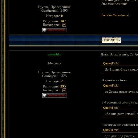
ибо она дает илюзий, ко
Это моя позиция
Группа: Проверенные
Сообщений:
1493
Fecla YouTube channel
Награды:
0
Репутация:
187
Блокировки:
vnyashka
Дата: Воскресенье, 22 А
Медведь
Quote
(
Fecla
)
Во 1 меня будут фоку
Группа: Проверенные
Сообщений:
323
В куполе не бьют
Награды:
2
Quote
(
Fecla
)
Репутация:
395
Блокировки:
во 2даже после купола
а 4 союзника смотрят, к
Quote
(
Fecla
)
ибо она дает илюзий, 
и которые не отлетают 
Quote
(
Fecla
)
доп дмг под ультом