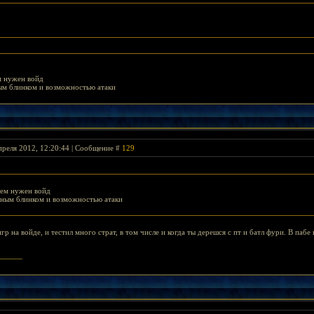
ем нужен войд
ым блинком и возможностью атаки
преля 2012, 12:20:44 | Сообщение #
129
чем нужен войд
дным блинком и возможностью атаки
игр на войде, и тестил много страт, в том числе и когда ты дерешся с пт и батл фури. В пабе