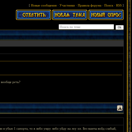
[
Новые сообщения
·
Участники
·
Правила форума
·
Поиск
·
RSS
]
 вообще речь?
сли я убью 1 сапорта, то я либо умру либо уйду на лоу хп. Без манты войд слабый,