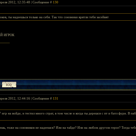
преля 2012, 12:35:48 | Сообщение #
130
оков, ты надеешься только на себя. Так что союзники врятли тебя засейвят
ИЙ ИГРОК
преля 2012, 12:44:16 | Сообщение #
131
7 игр на войде, и тестил много страт, в том числе и когда ты дерешся с пт и батл фури. В па
ешь, тоже на союзников не надеешся? Или на тайде? Или на любом другом герое? Тогда тебе 