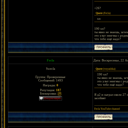
+26?
Quote
(
Fecla
)
хп
190 хп?
ты явно не знаешь, зач
это ульт энигмы с родн
что тебе ещё надо?
Fecla
Дата: Воскресенье, 22 А
Swecla
Quote
(
vnyashka
)
190 хп?
Группа: Проверенные
ты явно не знаешь, за
Сообщений:
1493
это ульт энигмы с ро
что тебе ещё надо?
Награды:
0
Репутация:
187
Блокировки:
Я д2 я сыграл около 27 
засейвят
Fecla YouTube channel