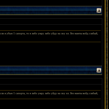
если я убью 1 сапорта, то я либо умру либо уйду на лоу хп. Без манты войд слабый,
если я убью 1 сапорта, то я либо умру либо уйду на лоу хп. Без манты войд слабый,