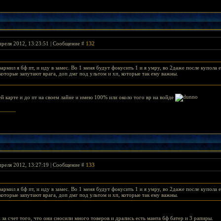
преля 2012, 13:23:51 | Сообщение #
132
армил я бф пт, и иду в замес. Во 1 меня будут фокусить 1 и я умру, во 2даже после купола 
которые запутают врага, доп дмг под ультом и хп, которые так ему важны.
ей карте и до пт на своем лайне и имею 100% или около того вр на войде
преля 2012, 13:27:19 | Сообщение #
133
армил я бф пт, и иду в замес. Во 1 меня будут фокусить 1 и я умру, во 2даже после купола 
которые запутают врага, доп дмг под ультом и хп, которые так ему важны.
 за счет того, что они сносили много товеров и дрались есть манта бф батер и 3 рапиры.