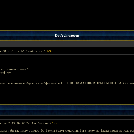
DotA 2 новости
я 2012, 21:07:12 | Сообщение #
126
 что я анскил, ммм?
ний, ага
ование: ты воюешь войдом после бф и манты И НЕ ПОНИМАЕШЬ В ЧЕМ ТЫ НЕ ПРАВ. О чем
преля 2012, 09:20:29 | Сообщение #
127
рмил я бф пт, и иду в замес. Во 1 меня будут фокусить 1 и я умру, во 2даже после купола е