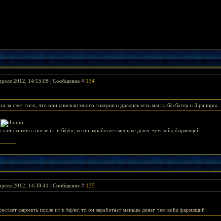
преля 2012, 14:15:08 | Сообщение #
134
га за счет того, что они сносили много товеров и дрались есть манта бф батер и 3 рапиры.
е
стает фармить после пт и бф/вг, то он заработает меньше денег чем войд фармящий
преля 2012, 14:30:41 | Сообщение #
135
рестает фармить после пт и бф/вг, то он заработает меньше денег чем войд фармящий