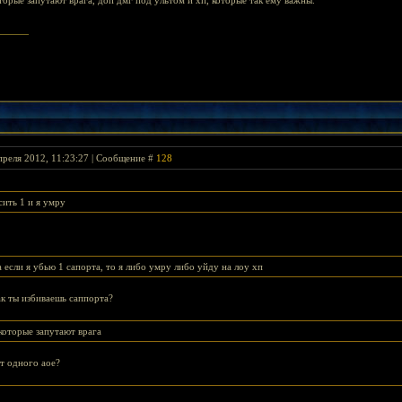
торые запутают врага, доп дмг под ультом и хп, которые так ему важны.
преля 2012, 11:23:27 | Сообщение #
128
сить 1 и я умру
 если я убью 1 сапорта, то я либо умру либо уйду на лоу хп
ак ты избиваешь саппорта?
которые запутают врага
от одного аое?