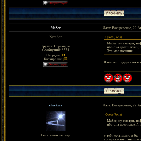
MaSer
Дата: Воскресенье, 22 А
Котобог
Quote
(
Fecla
)
MaSer, ну смотри, наф
Группа: Стримеры
ибо она дает илюзий, 
Сообщений:
3574
Это моя позиция
Награды:
13
Блокировки:
Я после пт дерусь по вс
checkers
Дата: Воскресенье, 22 А
Quote
(
Fecla
)
MaSer, ну смотри, наф
ибо она дает илюзий, 
Свинцовый фермер
у тебя есть манта и бф
а у вражеского антимага