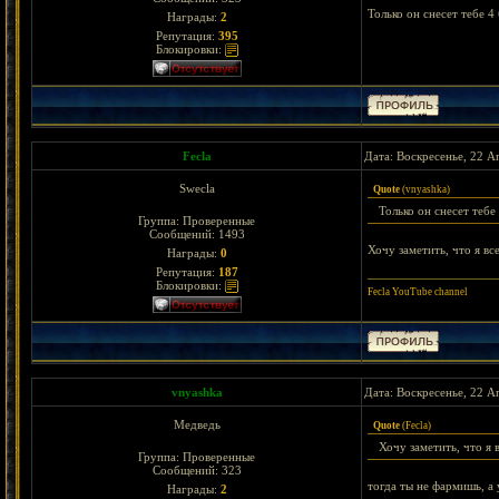
Только он снесет тебе 4
Награды:
2
Репутация:
395
Блокировки:
Fecla
Дата: Воскресенье, 22 А
Swecla
Quote
(
vnyashka
)
Только он снесет тебе
Группа: Проверенные
Сообщений:
1493
Хочу заметить, что я вс
Награды:
0
Репутация:
187
Блокировки:
Fecla YouTube channel
vnyashka
Дата: Воскресенье, 22 А
Медведь
Quote
(
Fecla
)
Хочу заметить, что я 
Группа: Проверенные
Сообщений:
323
тогда ты не фармишь, а
Награды:
2