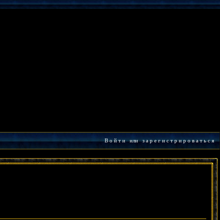
В о й т и
или
з а р е г и с т р и р о в а т ь с я