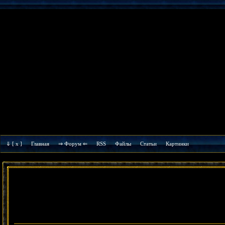
⇓
[ x ]
Главная
⇒ Форум ⇐
RSS
Файлы
Cтатьи
Картинки