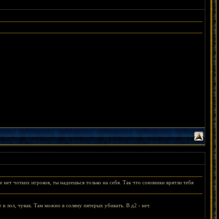
бе нет чотких игроков, ты надеешься только на себя. Так что союзники врятли тебя
в лол, чувак. Там можно в соляну пятерых убивать. В д2 - нет.