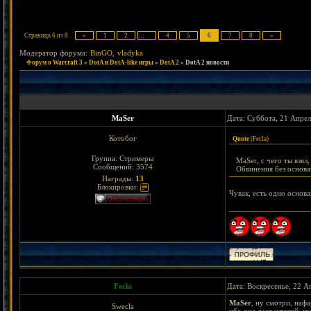
Страница
6
из
8
«
1
2
…
4
5
6
7
8
»
Модератор форума:
BinGO
,
vladyka
Форум о Warcraft 3
»
DotA и DotA-like игры
»
DotA 2
»
DotA 2 новости
MaSer
Дата: Суббота, 21 Апрел
Котобог
Quote
(
Fecla
)
Группа: Стримеры
MaSer, с чего ты взял,
Сообщений:
3574
Обвинения без основа
Награды:
13
Блокировки:
Чувак, есть одно осн
Fecla
Дата: Воскресенье, 22 А
MaSer
, ну смотри, нафа
Swecla