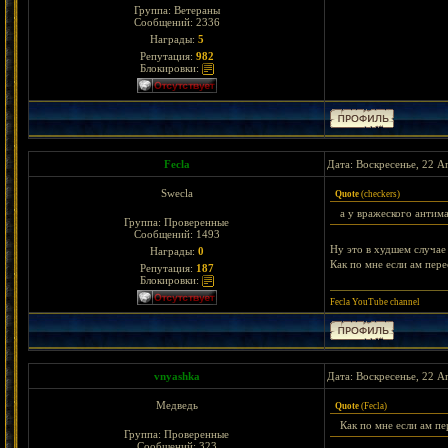
Группа: Ветераны
Сообщений:
2336
Награды:
5
Репутация:
982
Блокировки:
Fecla
Дата: Воскресенье, 22 А
Swecla
Quote
(
checkers
)
а у вражеского антима
Группа: Проверенные
Сообщений:
1493
Ну это в худшем случа
Награды:
0
Как по мне если ам пере
Репутация:
187
Блокировки:
Fecla YouTube channel
vnyashka
Дата: Воскресенье, 22 А
Медведь
Quote
(
Fecla
)
Как по мне если ам пе
Группа: Проверенные
Сообщений:
323