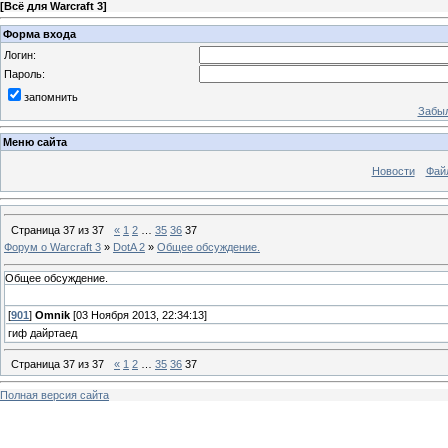
[
Всё для Warcraft 3
]
Форма входа
Логин:
Пароль:
запомнить
Забыл
Меню сайта
Новости
Фай
Страница
37
из
37
«
1
2
…
35
36
37
Форум о Warcraft 3
»
DotA 2
»
Общее обсуждение.
Общее обсуждение.
[
901
]
Omnik
[03 Ноября 2013, 22:34:13]
гиф дайртаед
Страница
37
из
37
«
1
2
…
35
36
37
Полная версия сайта