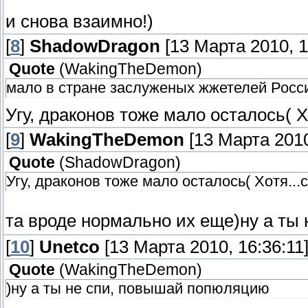
и снова взаимно!)
[
8
]
ShadowDragon
[13 Марта 2010, 1
Quote
(
WakingTheDemon
)
мало в стране заслуженых жжетелей Росс
Угу, драконов тоже мало осталось( Х
[
9
]
WakingTheDemon
[13 Марта 2010
Quote
(
ShadowDragon
)
Угу, драконов тоже мало осталось( Хотя...
та вроде нормально их еще)ну а т
[
10
]
Unetco
[13 Марта 2010, 16:36:11
Quote
(
WakingTheDemon
)
)ну а ты не спи, повышай попюляцию