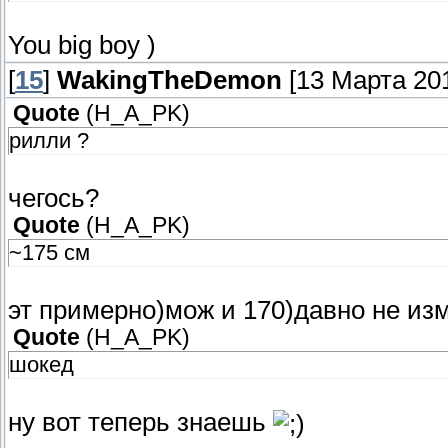
You big boy )
[
15
]
WakingTheDemon
[13 Марта 201
Quote
(
H_A_PK
)
рилли ?
чегось?
Quote
(
H_A_PK
)
~175 см
эт примерно)мож и 170)давно не из
Quote
(
H_A_PK
)
шокед
ну вот теперь знаешь