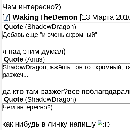
Чем интересно?)
[
7
]
WakingTheDemon
[13 Марта 2010
Quote
(
ShadowDragon
)
Добавь еще "и очень скромный"
я над этим думал)
Quote
(
Arius
)
ShadowDragon, жжёшь , он то скромный, т
разжечь.
да кто там разжег?все поблагодарал
Quote
(
ShadowDragon
)
Чем интересно?)
как нибудь в личку напишу