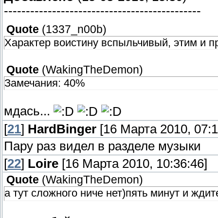
---------------------------------------------
Quote
(
1337_n00b
)
Характер воистину вспыльчивый, этим и 
Quote
(
WakingTheDemon
)
Замечания: 40%
мдась...
[
21
]
HardBinger
[16 Марта 2010, 07:1
Пару раз видел в разделе музыки
[
22
]
Loire
[16 Марта 2010, 10:36:46]
Quote
(
WakingTheDemon
)
а тут сложного ниче нет)пять минут и жди