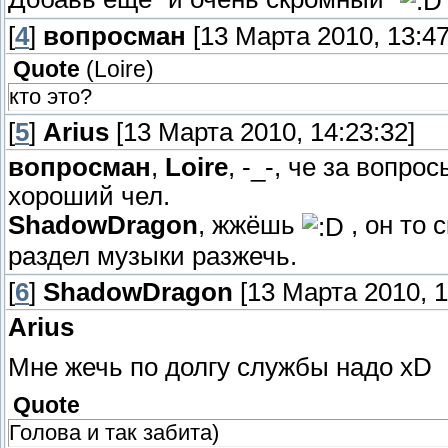
[
4
]
вопросман
[13 Марта 2010, 13:47
Quote
(
Loire
)
кто это?
[
5
]
Arius
[13 Марта 2010, 14:23:32]
вопросман
,
Loire
, -_-, че за вопро
хороший чел.
ShadowDragon
, жжёшь
, он то 
раздел музыки разжечь.
[
6
]
ShadowDragon
[13 Марта 2010, 1
Arius
Мне жечь по долгу службы надо xD
Quote
Голова и так забита)