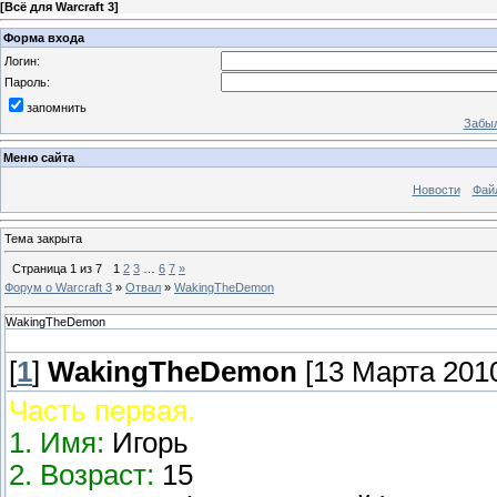
[
Всё для Warcraft 3
]
Форма входа
Логин:
Пароль:
запомнить
Забыл
Меню сайта
Новости
Фай
Тема закрыта
Страница
1
из
7
1
2
3
…
6
7
»
Форум о Warcraft 3
»
Отвал
»
WakingTheDemon
WakingTheDemon
[
1
]
WakingTheDemon
[13 Марта 2010
Часть первая.
1. Имя:
Игорь
2. Возраст:
15