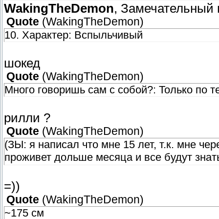
WakingTheDemon
, Замечательный 
Quote
(
WakingTheDemon
)
10. Характер: Вспыльчивый
шокед
Quote
(
WakingTheDemon
)
Много говоришь сам с собой?: Только по те
рилли ?
Quote
(
WakingTheDemon
)
(ЗЫ: я написал что мне 15 лет, т.к. мне ч
проживет дольше месяца и все будут знат
=))
Quote
(
WakingTheDemon
)
~175 см