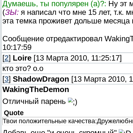
Думаешь, ты популярен (a)?:
Ну эт 
(
ЗЫ
:
я написал что мне 15 лет, т.к.
эта темка проживет дольше месяца и
Сообщение отредактировал
Waking
10:17:59
[
2
]
Loire
[13 Марта 2010, 11:25:17]
кто это? o.o
[
3
]
ShadowDragon
[13 Марта 2010, 1
WakingTheDemon
Отличный парень
Quote
Твои положительные качества:Дружелюбны
Добавь еще "и очень скромный"