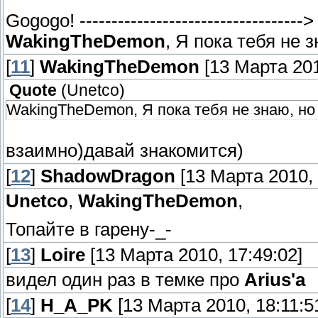
Gogogo! ---------------------------------
WakingTheDemon
, Я пока тебя не 
[
11
]
WakingTheDemon
[13 Марта 201
Quote
(
Unetco
)
WakingTheDemon, Я пока тебя не знаю, но
взаимно)давай знакомится)
[
12
]
ShadowDragon
[13 Марта 2010, 
Unetco
,
WakingTheDemon
,
Топайте в гарену-_-
[
13
]
Loire
[13 Марта 2010, 17:49:02]
видел один раз в темке про
Arius'a
[
14
]
H_A_PK
[13 Марта 2010, 18:11:5