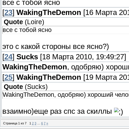
все с тобой ясно
[
23
]
WakingTheDemon
[16 Марта 201
Quote
(
Loire
)
все с тобой ясно
это с какой стороны все ясно?)
[
24
]
Sucks
[18 Марта 2010, 19:49:27]
WakingTheDemon
, одобряю) хорош
[
25
]
WakingTheDemon
[19 Марта 201
Quote
(
Sucks
)
WakingTheDemon, одобряю) хороший чело
взаимно)еще раз спс за скиллы
Страница
1
из
7
1
2
3
…
6
7
»