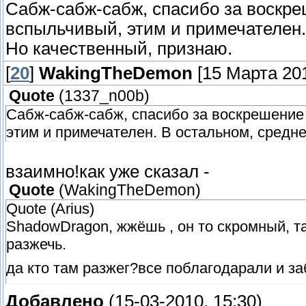
Сабж-сабж-сабж, спасибо за воскре
вспыльчивый, этим и примечателен.
Но качественный, признаю.
[
20
]
WakingTheDemon
[15 Марта 201
Quote
(
1337_n00b
)
Сабж-сабж-сабж, спасибо за воскрешение
этим и примечателен. В остальном, средн
взаимно!как уже сказал -
Quote
(
WakingTheDemon
)
Quote (Arius)
ShadowDragon, жжёшь , он то скромный, т
разжечь.
да кто там разжег?все поблагодарали и за
Добавлено
(15-03-2010, 15:30)