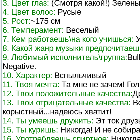
3. Цвет глаз:
(Смотря какой!) Зелены
4. Цвет волос:
Русые
5. Рост:
~175 см
6. Темперамент:
Веселый
7. Кем работаешь\на кого учишься:
У
8. Какой жанр музыки предпочитаеш
9. Любимый исполнитель\группа:
Bul
Negative.
10. Характер:
Вспыльчивый
11. Твоя мечта:
Та мне не зачем! Гол
12. Твои положительные качества:
Д
13. Твои отрицательные качества:
Вс
корыстный...надеюсь хватит!
14. Ты умеешь дружить:
Эт ток друз
15. Ты куришь:
Никогда! И не собир
16. Употребляешь спиртное:
Никогда