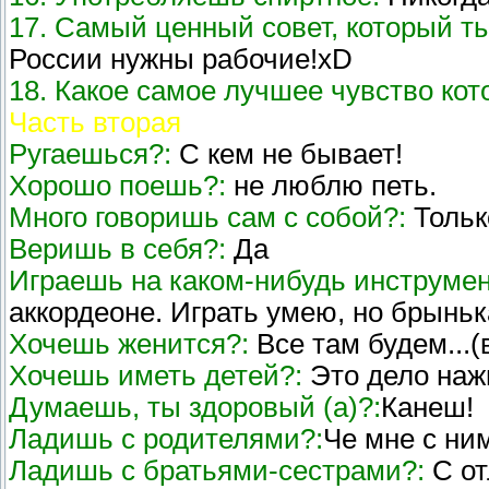
17. Самый ценный совет, который т
России нужны рабочие!хD
18. Какое самое лучшее чувство кот
Часть вторая
Ругаешься?:
С кем не бывает!
Хорошо поешь?:
не люблю петь.
Много говоришь сам с собой?:
Только
Веришь в себя?:
Да
Играешь на каком-нибудь инструмен
аккордеоне. Играть умею, но брыньк
Хочешь женится?:
Все там будем...(
Хочешь иметь детей?:
Это дело наж
Думаешь, ты здоровый (a)?:
Канеш!
Ладишь с родителями?:
Че мне с ни
Ладишь с братьями-сестрами?:
С от