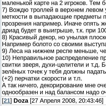
маленькой карте на 2 игроков. Тем б
7) Вождю троллей в верхнем левом 
меткости в выпадающие предметы по
прозрения например. Иначе опять ж
дриад будет в выигрыше, т.к. при 1
8) Красивый декор, но унылая плос
Например болото со своими выступам
9) Леса на нижнем респе меньше, ч
10) Неправильное распределение пр
свитки зверя, духи-целители и т.д. 
зелёных точек у тебя должны падать
(+2) перчатки скорости и т.п.
А так ничего, декорирование мне о
однообразен и над балансом надо о
[
21
]
Doza
[27 Апреля 2008, 20:43:46]