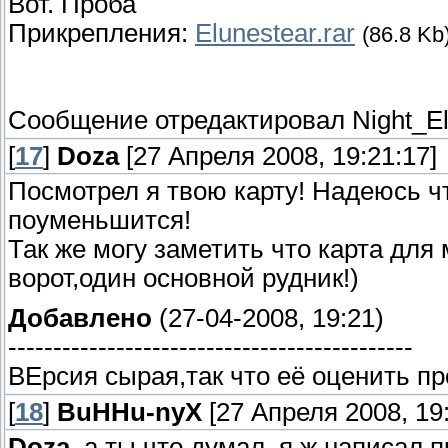
Вот. Проба
Прикрепления:
Elunestear.rar
(86.8 Kb
Сообщение отредактировал
Night_El
[
17
]
Doza
[27 Апреля 2008, 19:21:17]
Посмотрел я твою карту! Надеюсь чт
поуменьшится!
Так же могу заметить что карта для 
ворот,один основной рудник!)
Добавлено
(27-04-2008, 19:21)
---------------------------------------------
ВЕрсия сырая,так что её оценить п
[
18
]
BuHHu-nyX
[27 Апреля 2008, 19:
Doza
, а ты что думал, я ж написал 