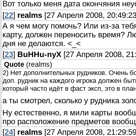
Вот только меня дата окончяния не
[
22
]
realms
[27 Апреля 2008, 20:49:23
А я чем могу помочь? Или из-за теб
карту, должен переносить время? Лю
дня не делаются. <_<
[
23
]
BuHHu-nyX
[27 Апреля 2008, 21:
Quote
(
realms
)
2) Нет дополнительных рудников. Очень бо
доп. рудник на каждого игрока должен быт
который часто идёт в фаст эксп, это в пла
а ты смотрел, сколько у рудника зол
Ну естественно, я мили карты вообщ
про расположение предметов вообщ
[
24
]
realms
[27 Апреля 2008, 21:29:59