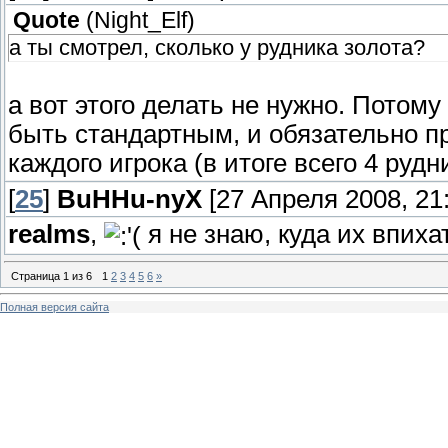
Quote
(
Night_Elf
)
а ты смотрел, сколько у рудника золота?
а вот этого делать не нужно. Потому
быть стандартным, и обязательно п
каждого игрока (в итоге всего 4 руд
[
25
]
BuHHu-nyX
[27 Апреля 2008, 21:
realms
,
я не знаю, куда их впиха
Страница
1
из
6
1
2
3
4
5
6
»
Полная версия сайта