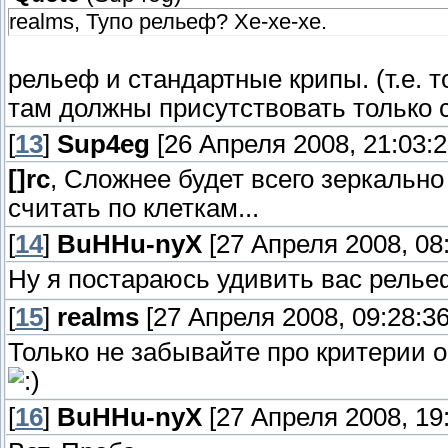
realms, Тупо рельеф? Хе-хе-хе.
рельеф и стандартные крипы. (т.е. т
там должны присутствовать только
[
13
]
Sup4eg
[26 Апреля 2008, 21:03:2
[]rc
, Сложнее будет всего зеркально 
считать по клеткам...
[
14
]
BuHHu-nyX
[27 Апреля 2008, 08:
Ну я постараюсь удивить вас релье
[
15
]
realms
[27 Апреля 2008, 09:28:36
Только не забывайте про критерии о
[
16
]
BuHHu-nyX
[27 Апреля 2008, 19: