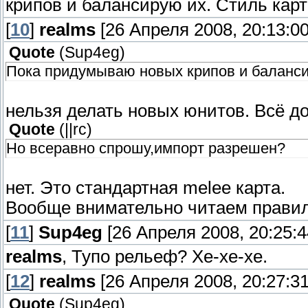
крипов и балансирую их. Стиль карт
[
10
]
realms
[26 Апреля 2008, 20:13:00
Quote
(
Sup4eg
)
Пока придумываю новых крипов и баланси
нельзя делать новых юнитов. Всё д
Quote
(
||rc
)
Но всеравно спрошу,импорт разрешен?
нет. Это стандартная melee карта.
Вообще внимательно читаем правила
[
11
]
Sup4eg
[26 Апреля 2008, 20:25:4
realms
, Тупо рельеф? Хе-хе-хе.
[
12
]
realms
[26 Апреля 2008, 20:27:31
Quote
(
Sup4eg
)