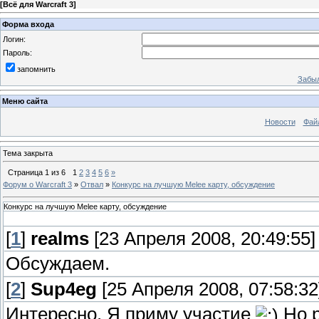
[
Всё для Warcraft 3
]
Форма входа
Логин:
Пароль:
запомнить
Забыл
Меню сайта
Новости
Фай
Тема закрыта
Страница
1
из
6
1
2
3
4
5
6
»
Форум о Warcraft 3
»
Отвал
»
Конкурс на лучшую Melee карту, обсуждение
Конкурс на лучшую Melee карту, обсуждение
[
1
]
realms
[23 Апреля 2008, 20:49:55]
Обсуждаем.
[
2
]
Sup4eg
[25 Апреля 2008, 07:58:32
Интересно. Я приму участие
Но р