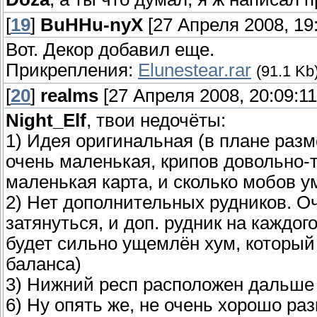
[
19
]
BuHHu-nyX
[27 Апреля 2008, 19:
Вот. Декор добавил еще.
Прикрепления:
Elunestear.rar
(91.1 Kb
[
20
]
realms
[27 Апреля 2008, 20:09:11
Night_Elf
, твои недочёты:
1) Идея оригинальная (в плане разме
очень маленькая, крипов довольно-т
маленькая карта, и сколько мобов у
2) Нет дополнительных рудников. О
затянуться, и доп. рудник на каждог
будет сильно ущемлён хум, который 
баланса)
3) Нижний респ расположен дальше 
6) Ну опять же, не очень хорошо ра