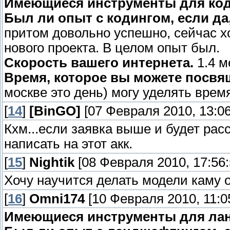
Имеющиеся инструменты для ко
Был ли опыт с кодингом, если да,
притом довольно успешно, сейчас х
нового проекта. В целом опыт был.
Скорость вашего интернета.
1.4 м
Время, которое вы можете посвя
москве это день) могу уделять врем
[
14
]
[BinGO]
[07 Февраля 2010, 13:06
Кхм...если заявка выше и будет рас
написать на этот акк.
[
15
]
Nightik
[08 Февраля 2010, 17:56:
Хочу научится делать модели каму
[
16
]
Omni174
[10 Февраля 2010, 11:0
Имеющиеся инструменты для ла