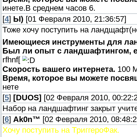
инете.В среднем часов 6.
[
4
]
Ы)
[01 Февраля 2010, 21:36:57]
Тоже хочу поступить на ландщафт(не
Имеющиеся инструменты для ла
Был ли опыт с ландшафтингом, ес
rfhnf[
Скорость вашего интернета.
100 М
Время, которое вы можете посвя
нете
[
5
]
[DUОS]
[02 Февраля 2010, 00:22:2
Набор на ландшафтинг закрыт учител
[
6
]
Ak0n™
[02 Февраля 2010, 08:48:2
Хочу поступить на ТриггероФак.