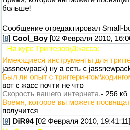
больше!
Сообщение отредактировал
Small-b
[
8
]
Cool_Boy
[02 Февраля 2010, 16:0
- На курс Триггеров\Джасса:
Имеющиеся инструменты для триггер
jassnewpack) ну а есть с jassnewpac
Был ли опыт с триггерингом\кодингом
вот с жасс почти не что
Скорость вашего интернета.
- 256 кб
Время, которое вы можете посвящат
получится
[
9
]
DiR94
[02 Февраля 2010, 19:41:11