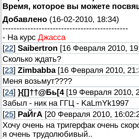
Время, которое вы можете посвя
Добавлено
(16-02-2010, 18:34)
---------------------------------------------
- На курс
Джасса
[
22
]
Saibertron
[16 Февраля 2010, 19:
Сколько ждать?
[
23
]
Zimbabba
[16 Февраля 2010, 21:
Меня возьмут????
[
24
]
}{[]††@Бь[4
[19 Февраля 2010, 2
Забыл - ник на ГГЦ - KaLmYk1997
[
25
]
РаЙгА
[20 Февраля 2010, 16:02:
Хочу очень на тригерфак очень скоро
я очень трудолюбивый..