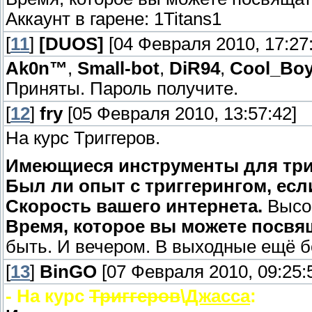
Аккаунт в гарене: 1Titans1
[
11
]
[DUОS]
[04 Февраля 2010, 17:27:
Ak0n™
,
Small-bot
,
DiR94
,
Cool_Bo
Приняты. Пароль получите.
[
12
]
fry
[05 Февраля 2010, 13:57:42]
На курс Триггеров.
Имеющиеся инструменты для три
Был ли опыт с триггерингом, если
Скорость вашего интернета.
Высо
Время, которое вы можете посвя
быть. И вечером. В выходные ещё б
[
13
]
BinGO
[07 Февраля 2010, 09:25:
- На курс
Триггеров
\
Джасса
: