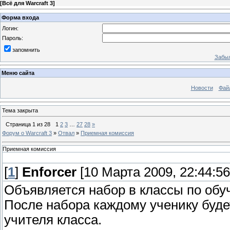
[
Всё для Warcraft 3
]
Форма входа
Логин:
Пароль:
запомнить
Забыл
Меню сайта
Новости
Фай
Тема закрыта
Страница
1
из
28
1
2
3
…
27
28
»
Форум о Warcraft 3
»
Отвал
»
Приемная комиссия
Приемная комиссия
[
1
]
Enforcer
[10 Марта 2009, 22:44:56
Объявляется набор в классы по обуч
После набора каждому ученику буде
учителя класса.