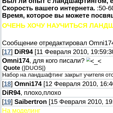
Был ли опыт с ландшафтингом, ес
Скорость вашего интернета.
:50-6
Время, которое вы можете посвя
ОЧЕНЬ ХОЧУ НАУЧИТЬСЯ ЛАНД
Сообщение отредактировал
Omni17
[
17
]
DiR94
[11 Февраля 2010, 19:59:3
Omni174
, для кого писали?
Quote
(
|DUОS|
)
Набор на ландшафтинг закрыт учителя отс
[
18
]
Omni174
[12 Февраля 2010, 16:4
DiR94
, плохо,плохо
[
19
]
Saibertron
[15 Февраля 2010, 19:
На моделинг