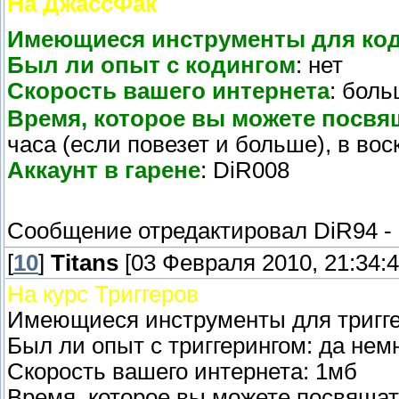
На ДжассФак
Имеющиеся инструменты для ко
Был ли опыт с кодингом
: нет
Скорость вашего интернета
: бол
Время, которое вы можете посвя
часа (если повезет и больше), в вос
Аккаунт в гарене
: DiR008
Сообщение отредактировал
DiR94
-
[
10
]
Titans
[03 Февраля 2010, 21:34:4
На курс Триггеров
Имеющиеся инструменты для триггер
Был ли опыт с триггерингом: да нем
Скорость вашего интернета: 1мб
Время, которое вы можете посвящать