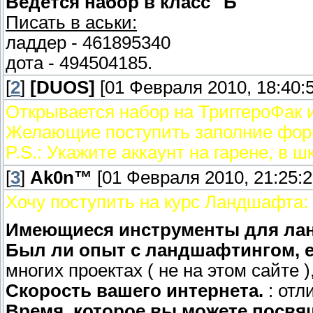
Ведется набор в класс "Б"
Писать в аськи:
ладдер - 461895340
дота - 494504185.
[
2
]
[DUОS]
[01 Февраля 2010, 18:40:5
Открывается набор на ТриггероФак 
Желающие поступить заполние фор
P.S.: Укажите аккаунт на гарене, в ш
[
3
]
Ak0n™
[01 Февраля 2010, 21:25:2
Хочу поступить на курс Ландшафта:
Имеющиеся инструменты для ла
Был ли опыт с ландшафтингом, ес
многих проектах ( не на этом сайте 
Скорость вашего интернета.
: отл
Время, которое вы можете посвя