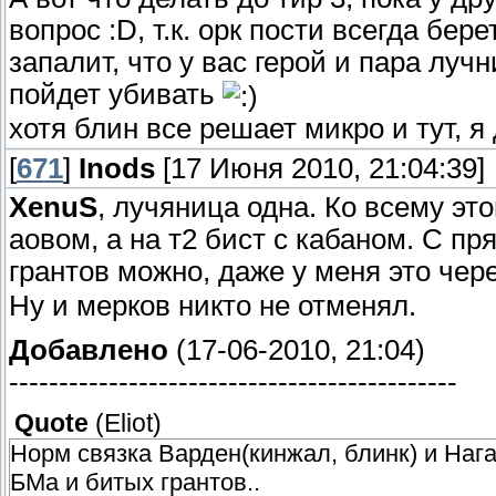
вопрос :D, т.к. орк пости всегда бер
запалит, что у вас герой и пара лучн
пойдет убивать
хотя блин все решает микро и тут, я
[
671
]
Inods
[17 Июня 2010, 21:04:39]
XenuS
, лучяница одна. Ко всему э
аовом, а на т2 бист с кабаном. С п
грантов можно, даже у меня это чер
Ну и мерков никто не отменял.
Добавлено
(17-06-2010, 21:04)
---------------------------------------------
Quote
(
Eliot
)
Норм связка Варден(кинжал, блинк) и Нага
БМа и битых грантов..