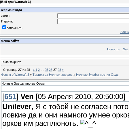
[
Всё для Warcraft 3
]
Форма входа
Логин:
Пароль:
запомнить
Забыл
Меню сайта
Новости
Фай
Тема закрыта
Страница
27
из
28
«
1
2
…
25
26
27
28
»
Форум о Warcraft 3
»
Тактика за Ночных эльфов
»
Ночные Эльфы против Орды
Ночные Эльфы против Орды
[
651
]
Ven
[05 Апреля 2010, 20:50:00]
Unilever
, Я с тобой не согласен по
ловкие да и они намного умнее орк
орков им расплюноть.