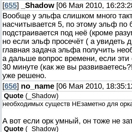
[
655
]
_Shadow
[06 Мая 2010, 16:23:2
Вообще у эльфа слишком много такти
насчитывается 5, по этому эльф по 
подстраивается под неё (кроме разу
но если эльф просечёт ( а увидеть д
главная задача эльфа получить нео
а дальше вопрос времени, если эти
30 минуте (как же вы развиваетесь?!
уже решено.
[
656
]
no_name
[06 Мая 2010, 18:35:1
Quote
(
_Shadow
)
необходимых существ НЕзаметно для орка
А вот если орк умный, он тоже не з
Quote
(
_Shadow
)