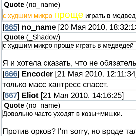
Quote
(
no_name
)
проще
с худшим микро
играть в медвед
[
665
]
no_name
[20 Мая 2010, 18:32:1
Quote
(
_Shadow
)
с худшим микро проще играть в медведей 
Я и хотела сказать, что не обязатель
[
666
]
Encoder
[21 Мая 2010, 12:11:34
только масс хантресс спасет.
[
667
]
Eliot
[21 Мая 2010, 14:16:25]
Quote
(
no_name
)
Довольно часто уходят в козы+мишки.
Против орков? I'm sorry, но вроде т