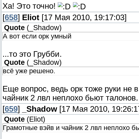
Ха! Это точно!
[
658
]
Eliot
[17 Мая 2010, 19:17:03]
Quote
(
_Shadow
)
А вот если орк умный
...то это Грубби.
Quote
(
_Shadow
)
всё уже решено.
Еще вопрос, ведь орк тоже руки не 
чайник 2 лвл неплохо бьют талонов.
[
659
]
_Shadow
[17 Мая 2010, 19:26:1
Quote
(
Eliot
)
Грамотные вэйв и чайник 2 лвл неплохо б