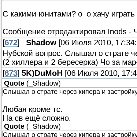
С какими юнитами? о_о хачу играть 
Сообщение отредактировал
Inods
-
[
672
]
_Shadow
[06 Июля 2010, 17:34:
Нубской вопрос. Слышал о страте че
(2 хиллера и 2 бересерка) Чо за ма
[
673
]
5K)DuMoH
[06 Июля 2010, 17:4
Quote
(
_Shadow
)
Слышал о страте через кипера и застройк
Любая кроме тс.
На св ещё сложно.
Quote
(
_Shadow
)
Слышал о страте через кипера и застройку