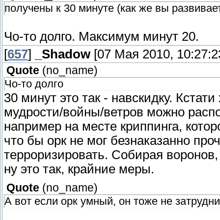
получены к 30 минуте (как же вы развивает
Чо-то долго. Максимум минут 20.
[
657
]
_Shadow
[07 Мая 2010, 10:27:2
Quote
(
no_name
)
Чо-то долго
30 минут это так - навскидку. Кстат
мудрости/войны/ветров можно распо
например на месте криппинга, котор
что бы орк не мог безнаказанно пр
терроризировать. Собирая воронов,
ну это так, крайние меры.
Quote
(
no_name
)
А вот если орк умный, он тоже не затрудн