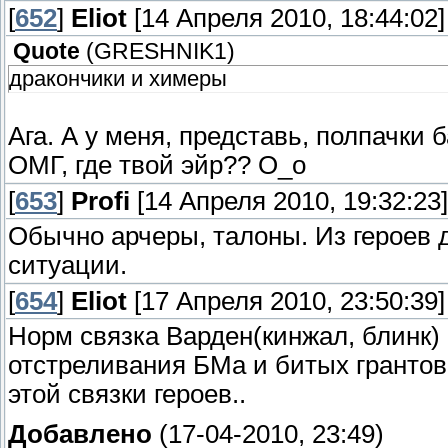
[
652
]
Eliot
[14 Апреля 2010, 18:44:02]
Quote
(
GRESHNIK1
)
дракончики и химеры
Ага. А у меня, представь, полпачки б
ОМГ, где твой эйр?? O_o
[
653
]
Profi
[14 Апреля 2010, 19:32:23]
Обычно арчеры, талоны. Из героев д
ситуации.
[
654
]
Eliot
[17 Апреля 2010, 23:50:39]
Норм связка Варден(кинжал, блинк) 
отстреливания БМа и битых грантов
этой связки героев..
Добавлено
(17-04-2010, 23:49)