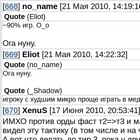
[
668
]
no_name
[21 Мая 2010, 14:19:1
Quote
(
Eliot
)
~90% игр. О_о
Ога нуну.
[
669
]
Eliot
[21 Мая 2010, 14:22:32]
Quote
(
no_name
)
Ога нуну.
Quote
(
_Shadow
)
игроку с худшим микро проще играть в ме
[
670
]
XenuS
[17 Июня 2010, 20:53:41
ИМХО против орды фаст т2=>т3 и м
видел эту тактику (в том числе и на
А вот что делать до тир 3, пока у д