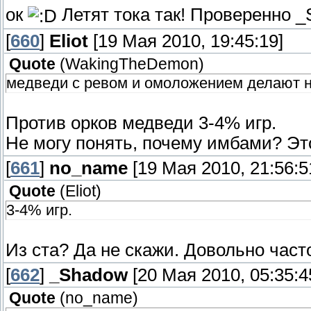
ок
Летят тока так! Проверенно _
[
660
]
Eliot
[19 Мая 2010, 19:45:19]
Quote
(
WakingTheDemon
)
медведи с ревом и омоложением делают 
Против орков медведи 3-4% игр.
Не могу понять, почему имбами? Эт
[
661
]
no_name
[19 Мая 2010, 21:56:5
Quote
(
Eliot
)
3-4% игр.
Из ста? Да не скажи. Довольно част
[
662
]
_Shadow
[20 Мая 2010, 05:35:4
Quote
(
no_name
)