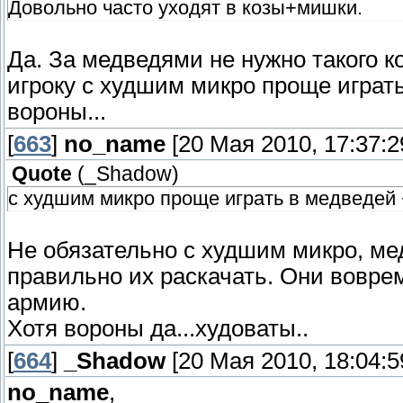
Довольно часто уходят в козы+мишки.
Да. За медведями не нужно такого ко
игроку с худшим микро проще играт
вороны...
[
663
]
no_name
[20 Мая 2010, 17:37:2
Quote
(
_Shadow
)
с худшим микро проще играть в медведей 
Не обязательно с худшим микро, ме
правильно их раскачать. Они воврем
армию.
Хотя вороны да...худоваты..
[
664
]
_Shadow
[20 Мая 2010, 18:04:5
no_name
,