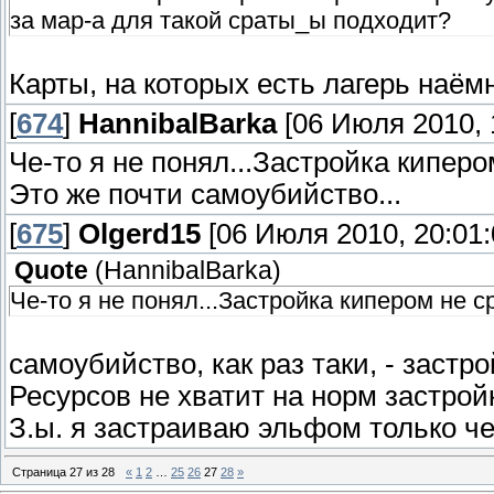
за мар-а для такой сраты_ы подходит?
Карты, на которых есть лагерь наём
[
674
]
HannibalBarka
[06 Июля 2010, 
Че-то я не понял...Застройка киперо
Это же почти самоубийство...
[
675
]
Olgerd15
[06 Июля 2010, 20:01:
Quote
(
HannibalBarka
)
Че-то я не понял...Застройка кипером не с
самоубийство, как раз таки, - застр
Ресурсов не хватит на норм застройк
З.ы. я застраиваю эльфом только че
Страница
27
из
28
«
1
2
…
25
26
27
28
»