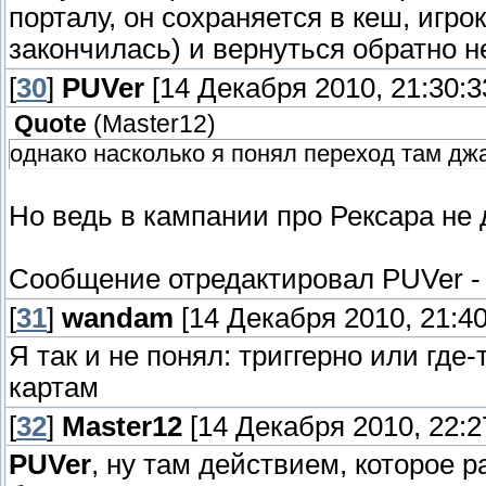
порталу, он сохраняется в кеш, игрок
закончилась) и вернуться обратно не
[
30
]
PUVer
[14 Декабря 2010, 21:30:3
Quote
(
Master12
)
однако насколько я понял переход там джа
Но ведь в кампании про Рексара не 
Сообщение отредактировал
PUVer
[
31
]
wandam
[14 Декабря 2010, 21:40
Я так и не понял: триггерно или где
картам
[
32
]
Master12
[14 Декабря 2010, 22:2
PUVer
, ну там действием, которое р