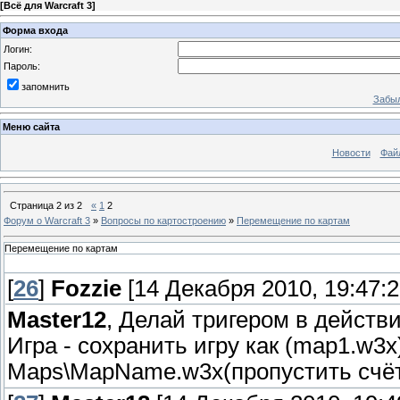
[
Всё для Warcraft 3
]
Форма входа
Логин:
Пароль:
запомнить
Забыл
Меню сайта
Новости
Фай
Страница
2
из
2
«
1
2
Форум о Warcraft 3
»
Вопросы по картостроению
»
Перемещение по картам
Перемещение по картам
[
26
]
Fozzie
[14 Декабря 2010, 19:47:2
Master12
, Делай тригером в действи
Игра - сохранить игру как (map1.w3x
Maps\MapName.w3x(пропустить счё