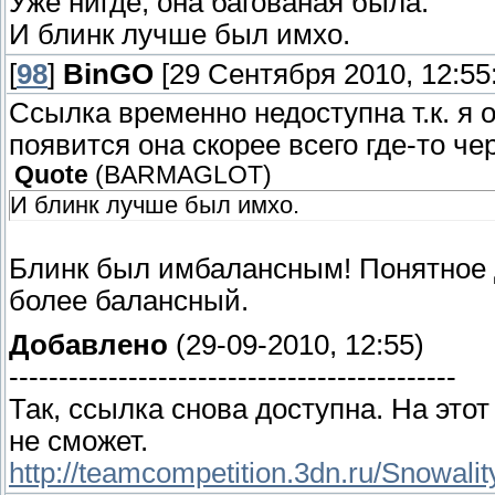
Уже нигде, она багованая была.
И блинк лучше был имхо.
[
98
]
BinGO
[29 Сентября 2010, 12:55
Ссылка временно недоступна т.к. я о
появится она скорее всего где-то че
Quote
(
BARMAGLOT
)
И блинк лучше был имхо.
Блинк был имбалансным! Понятное д
более балансный.
Добавлено
(29-09-2010, 12:55)
---------------------------------------------
Так, ссылка снова доступна. На это
не сможет.
http://teamcompetition.3dn.ru/Snowali