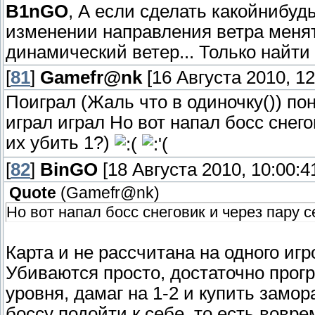
B1nGO
, А если сделать какойнибу
изменении направления ветра менят
динамический ветер... Только найт
[
81
]
Gamefr@nk
[16 Августа 2010, 12
Поиграл (Жаль что в одиночку()) по
играл играл Но вот напал босс снег
их убить 1?)
[
82
]
BinGO
[18 Августа 2010, 10:00:4
Quote
(
Gamefr@nk
)
Но вот напал босс снеговик и через пару 
Карта и не рассчитана на одного иг
Убиваются просто, достаточно прог
уровня, дамаг на 1-2 и купить замо
боссу подойти к себе, то есть вовр