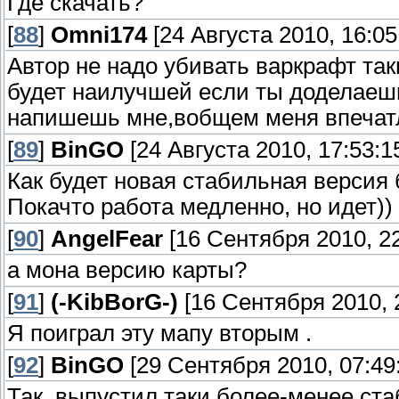
Где скачать?
[
88
]
Omni174
[24 Августа 2010, 16:05
Автор не надо убивать варкрафт так
будет наилучшей если ты доделаешь
напишешь мне,вобщем меня впечатли
[
89
]
BinGO
[24 Августа 2010, 17:53:1
Как будет новая стабильная версия б
Покачто работа медленно, но идет))
[
90
]
AngelFear
[16 Сентября 2010, 22
а мона версию карты?
[
91
]
(-KibBorG-)
[16 Сентября 2010, 2
Я поиграл эту мапу вторым .
[
92
]
BinGO
[29 Сентября 2010, 07:49
Так, выпустил таки более-менее ста