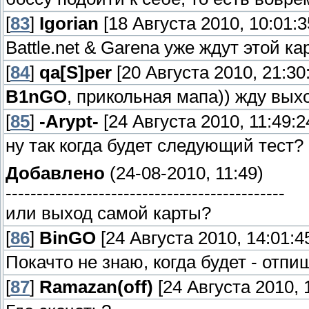
[
83
]
Igorian
[18 Августа 2010, 10:01:3
Battle.net & Garena уже ждут этой ка
[
84
]
qa[S]per
[20 Августа 2010, 21:30
B1nGO
, прикольная мапа)) жду вых
[
85
]
-Arypt-
[24 Августа 2010, 11:49:2
ну так когда будет следующий тест?
Добавлено
(24-08-2010, 11:49)
---------------------------------------------
или выход самой карты?
[
86
]
BinGO
[24 Августа 2010, 14:01:4
Покачто не знаю, когда будет - отпи
[
87
]
Ramazan(off)
[24 Августа 2010, 