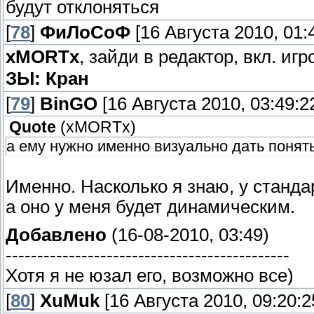
будут отклоняться
[
78
]
ФиЛоСоФ
[16 Августа 2010, 01:
xMORTx
, зайди в редактор, вкл. иг
ЗЫ: Кран
[
79
]
BinGO
[16 Августа 2010, 03:49:2
Quote
(
xMORTx
)
а ему нужно именно визуально дать понять
Именно. Насколько я знаю, у станда
а оно у меня будет динамическим.
Добавлено
(16-08-2010, 03:49)
---------------------------------------------
Хотя я не юзал его, возможно все)
[
80
]
XuMuk
[16 Августа 2010, 09:20:2