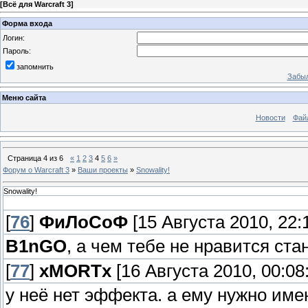
[
Всё для Warcraft 3
]
Форма входа
Логин:
Пароль:
запомнить
Забыл
Меню сайта
Новости
Фай
Страница
4
из
6
«
1
2
3
4
5
6
»
Форум о Warcraft 3
»
Ваши проекты
»
Snowality!
Snowality!
[
76
]
ФиЛоСоФ
[15 Августа 2010, 22:
B1nGO
, а чем тебе не нравится ста
[
77
]
xMORTx
[16 Августа 2010, 00:08
у неё нет эффекта. а ему нужно име