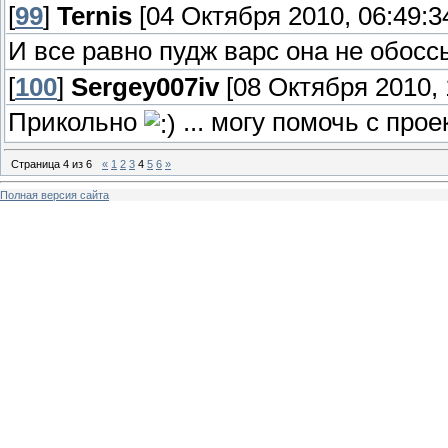
[
99
]
Ternis
[04 Октября 2010, 06:49:3
И все равно пудж варс она не обосс
[
100
]
Sergey007iv
[08 Октября 2010, 
Прикольно
... могу помочь с прое
Страница
4
из
6
«
1
2
3
4
5
6
»
Полная версия сайта