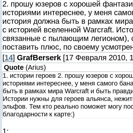
2. прошу юзеров с хорошей фантазие
историями интереснее, у меня самог
история должна быть в рамках мира
с историей вселенной Warcraft. Ис
связанные с пылающим легионом), о
поставить плюс, по своему усмотрен
[
14
]
GrafBerserk
[17 Февраля 2010, 1
Quote
(
Arius
)
1. истории героев 2. прошу юзеров с хоро
историями интереснее, у меня самого бана
быть в рамках мира Warcraft и быть правд
Истории нужны для героев альянса, нежи
эльфов. Тем кто реально поможет могу по
благодарности к карте:)
1: