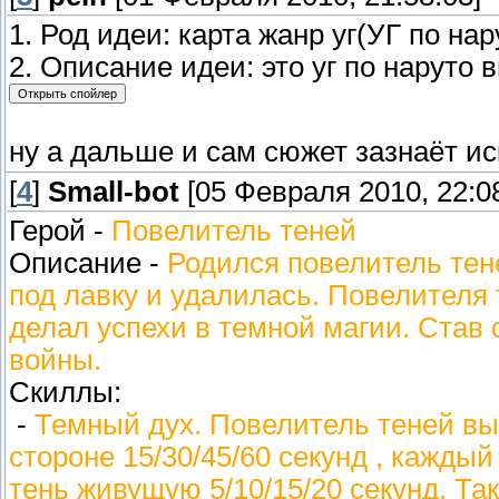
1. Род идеи: карта жанр уг(УГ по на
2. Описание идеи: это уг по наруто
ну а дальше и сам сюжет зазнаёт и
[
4
]
Small-bot
[05 Февраля 2010, 22:08
Герой -
Повелитель теней
Описание -
Родился повелитель тен
под лавку и удалилась. Повелителя
делал успехи в темной магии. Став 
войны.
Скиллы:
-
Темный дух. Повелитель теней вызы
стороне 15/30/45/60 секунд , кажд
тень живущую 5/10/15/20 секунд. Так