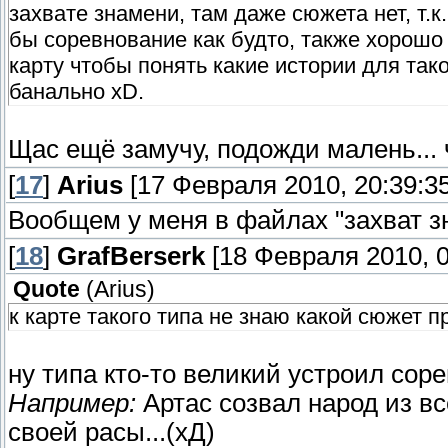
захвате знамени, там даже сюжета нет, т.к
бы соревнование как будто, также хорошо 
карту чтобы понять какие истории для так
банально xD.
Щас ещё замучу, подожди малень... ч
[
17
]
Arius
[17 Февраля 2010, 20:39:35
Вообщем у меня в файлах "захват зн
[
18
]
GrafBerserk
[18 Февраля 2010, 0
Quote
(
Arius
)
к карте такого типа не знаю какой сюжет 
ну типа кто-то великий устроил соре
Например:
Артас созвал народ из вс
своей расы...(хД)