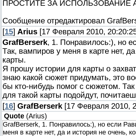
ПРОСТИТЕ ЗА ИСПОЛЬЗОВАНИЕ А
Сообщение отредактировал
GrafBer
[
15
]
Arius
[17 Февраля 2010, 20:20:25
GrafBerserk
, 1. Понравилось:), но е
Так, вампиров у меня в карте нет, д
карты.
Я прошу истории для карты о захвате
знаю какой сюжет придумать, это во
бы кто-нибудь помог с сюжетом. Так
для такой карты подойдут, почитае
[
16
]
GrafBerserk
[17 Февраля 2010, 2
Quote
(
Arius
)
GrafBerserk, 1. Понравилось:), но если Рав
меня в карте нет, да и история не очень, 