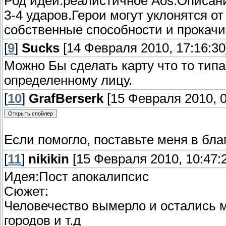
Род идеи:реалистичное Aos.Описани
3-4 ударов.Герои могут уклонятся о
собственные способности и прокачи
[
9
]
Sucks
[14 Февраля 2010, 17:16:30
Можно Бы сделать карту что то типа 
определенному лицу.
[
10
]
GrafBerserk
[15 Февраля 2010, 0
Если помогло, поставьте меня в благ
[
11
]
nikikin
[15 Февраля 2010, 10:47:
Идея:Пост апокалипсис
Сюжет:
Человечество вымерло и остались м
городов и т.д