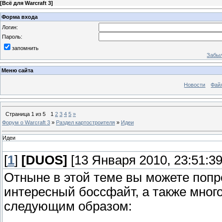
[
Всё для Warcraft 3
]
Форма входа
Логин:
Пароль:
запомнить
Забыл
Меню сайта
Новости
Фай
Страница
1
из
5
1
2
3
4
5
»
Форум о Warcraft 3
»
Раздел картостроителя
»
Идеи
Идеи
[
1
]
[DUОS]
[13 Января 2010, 23:51:39
Отныне в этой теме вы можете попр
интересный боссфайт, а также мног
следующим образом: