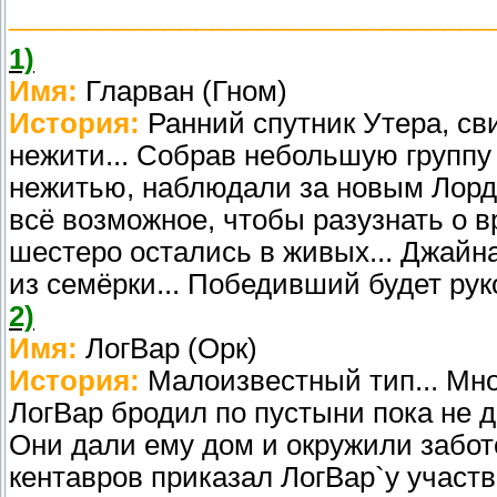
_______________________________
1)
Имя:
Гларван (Гном)
История:
Ранний спутник Утера, св
нежити... Собрав небольшую группу
нежитью, наблюдали за новым Лорде
всё возможное, чтобы разузнать о вр
шестеро остались в живых... Джайна
из семёрки... Победивший будет рук
2)
Имя:
ЛогВар (Орк)
История:
Малоизвестный тип... Мног
ЛогВар бродил по пустыни пока не до
Они дали ему дом и окружили забото
кентавров приказал ЛогВар`у участв