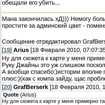
обещали его убить...
_______________________________
Мана закончилась хД))) Немогу боль
простите за админский цвет - помен
Сообщение отредактировал
GrafBer
[
19
]
Arius
[18 Февраля 2010, 07:07:35
Ну для сюжета к карте у меня приме
Руку Джайны это уж слишком поскол
А вообще спасибо:)истории вполне п
плюс:)(как с компа зайду, щас проб
[
20
]
GrafBerserk
[18 Февраля 2010, 1
Quote
(
Arius
)
Ну для сюжета к карте у меня примерно та