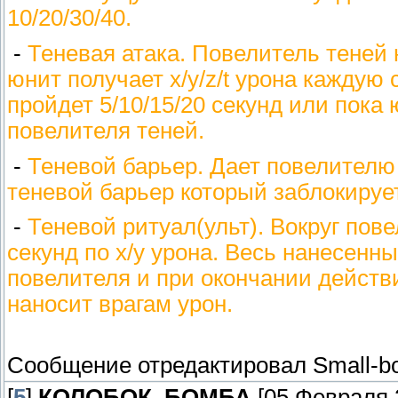
10/20/30/40.
-
Теневая атака. Повелитель теней 
юнит получает х/y/z/t урона каждую се
пройдет 5/10/15/20 секунд или пока 
повелителя теней.
-
Теневой барьер. Дает повелителю
теневой барьер который заблокирует
-
Теневой ритуал(ульт). Вокруг пов
секунд по x/y урона. Весь нанесенн
повелителя и при окончании действ
наносит врагам урон.
Сообщение отредактировал
Small-b
[
5
]
КОЛОБОК_БОМБА
[05 Февраля 2