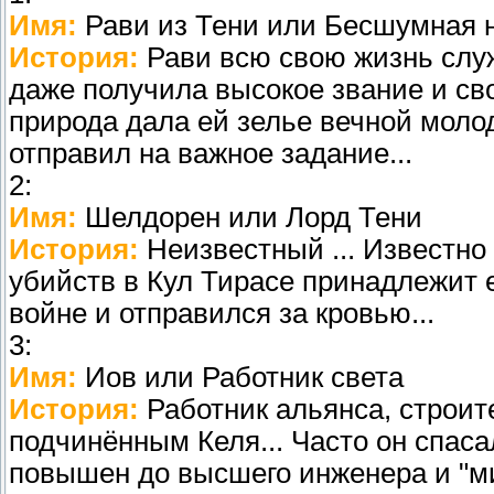
Имя:
Рави из Тени или Бесшумная 
История:
Рави всю свою жизнь служ
даже получила высокое звание и свой
природа дала ей зелье вечной моло
отправил на важное задание...
2:
Имя:
Шелдорен или Лорд Тени
История:
Неизвестный ... Известно 
убийств в Кул Тирасе принадлежит 
войне и отправился за кровью...
3:
Имя:
Иов или Работник света
История:
Работник альянса, строите
подчинённым Келя... Часто он спас
повышен до высшего инженера и "ми