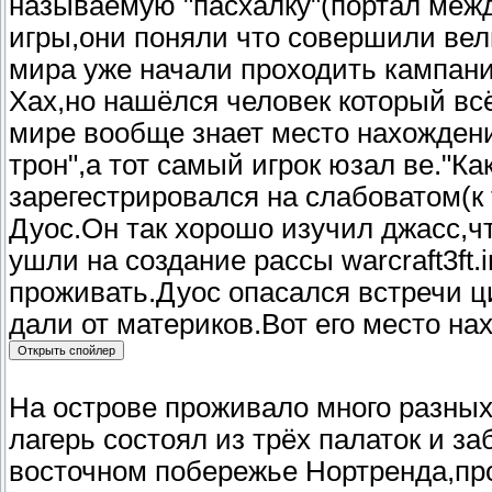
называемую "пасхалку"(портал межд
игры,они поняли что совершили вел
мира уже начали проходить кампанию
Хах,но нашёлся человек который вс
мире вообще знает место нахожден
трон",а тот самый игрок юзал ве."Ка
зарегестрировался на слабоватом(к т
Дуос.Он так хорошо изучил джасс,ч
ушли на создание рассы warcraft3ft.
проживать.Дуос опасался встречи ц
дали от материков.Вот его место на
На острове проживало много разных
лагерь состоял из трёх палаток и з
восточном побережье Нортренда,про