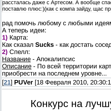
рассталась даже с Артесом. А вообще спа
поставлю плюс:)(как с компа зайду, щас п
рад помочь любому с любыми идеям
А теперь идеи:
1)
Карта:
Как сказал
Sucks
- как достать сосед
2)
Спелл:
Название
- Апокалипсис
Описание
- По всей территории ка
приобрести на последнем уровне...
[
21
]
PUVer
[18 Февраля 2010, 20:30:1
Конкурс на лучш