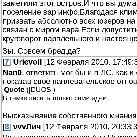
заметили этот остров.И что вы дум
поселение вар.инфо.Благодаря кли
призвать абсолютно всех юзеров на
связан с миром вара.Если допустит
круговорот паралельного и настояще
Зы. Совсем бред,да?
[
7
]
Urievoll
[12 Февраля 2010, 17:49:
Nan0
, ответить мог бы и в ЛС, как 
показав своё наплевательское отно
Quote
(
|DUОS|
)
В темке писать только сами идеи.
Высказывание собственного мнения
[
8
]
vvvЛич
[12 Февраля 2010, 20:33:3