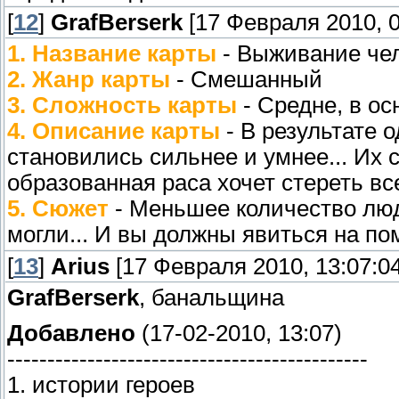
[
12
]
GrafBerserk
[17 Февраля 2010, 0
1. Название карты
- Выживание че
2. Жанр карты
- Смешанный
3. Сложность карты
- Средне, в ос
4. Описание карты
- В результате 
становились сильнее и умнее... Их 
образованная раса хочет стереть все
5. Сюжет
- Меньшее количество люд
могли... И вы должны явиться на по
[
13
]
Arius
[17 Февраля 2010, 13:07:04
GrafBerserk
, банальщина
Добавлено
(17-02-2010, 13:07)
---------------------------------------------
1. истории героев