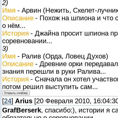
2)
Имя
- Арвин (Нежить, Скелет-лучник
Описание
- Похож на шпиона и что с
о нём...
История
- Джайна просит шпиона пр
соревновании...
3)
Имя
- Ралив (Орда, Ловец Духов)
Описание
- Древние орки передавал
знания перешли в руки Ралива...
История
- Сначала он хотел участво
потом решил выступить сам...
[
24
]
Arius
[20 Февраля 2010, 16:04:30
GrafBerserk
, спасибо:), истории я 
обязательно о соревновании.