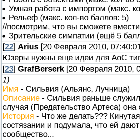
Умная работа с импортом (макс. ко
Рельеф (макс. кол-во баллов: 5)
//посмотрим, что вы сможете вмести
Зрительские симпатии (ещё 5 бал
[
22
]
Arius
[20 Февраля 2010, 07:40:01
Юзеры нужны еще идеи для АоС тип
[
23
]
GrafBerserk
[20 Февраля 2010, 0
1)
Имя
- Сильвия (Альянс, Лучница)
Описание
- Сильвия раньше служила
случая (Предательство Артеса) она 
История
- Что же делать??? Кинутая,
состязании и подумала, что ей дают
сообщество...