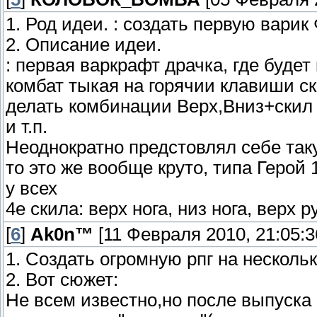
1. Род идеи. : создать первую варик
2. Описание идеи.
: первая варкрафт драчка, где будет 
комбат тыкая на горячии клавиши ск
делать комбинации Верх,Вниз+скил =
и т.п.
Неоднократно предстовлял себе таку
то это же вообще круто, типа Герой 
у всех
4е скила: верх нога, низ нога, верх р
[
6
]
Ak0n™
[11 Февраля 2010, 21:05:3
1. Создать огромную рпг на несколь
2. Вот сюжет:
Не всем известно,но после выпуска 