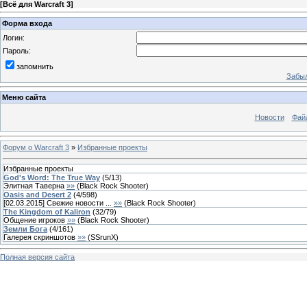
[
Всё для Warcraft 3
]
Форма входа
Логин:
Пароль:
запомнить
Забыл
Меню сайта
Новости
Фай
Форум о Warcraft 3
»
Избранные проекты
Избранные проекты
God's Word: The True Way
(
5
/
13
)
Элитная Таверна
»»
(
Black Rock Shooter
)
Oasis and Desert 2
(
4
/
598
)
[02.03.2015] Свежие новости ...
»»
(
Black Rock Shooter
)
The Kingdom of Kaliron
(
32
/
79
)
Общение игроков
»»
(
Black Rock Shooter
)
Земли Бога
(
4
/
161
)
Галерея скриншотов
»»
(
SSrunX
)
Полная версия сайта