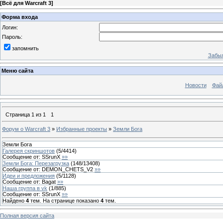
[
Всё для Warcraft 3
]
Форма входа
Логин:
Пароль:
запомнить
Забыл
Меню сайта
Новости
Фай
Страница
1
из
1
1
Форум о Warcraft 3
»
Избранные проекты
»
Земли Бога
Земли Бога
Галерея скриншотов
(
5
/
4414
)
Сообщение от:
SSrunX
»»
Земли Бога: Перезагрузка
(
148
/
13408
)
Сообщение от:
DEMON_CHETS_V2
»»
Идеи и предложения
(
5
/
1128
)
Сообщение от:
Bagat
»»
Наша группа в vk
(
1
/
885
)
Сообщение от:
SSrunX
»»
Найдено
4
тем. На странице показано
4
тем.
Полная версия сайта