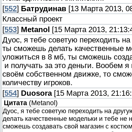
[
552
]
Батрудинав
[13 Марта 2013, 08
Классный проект
[
553
]
Metanol
[15 Марта 2013, 21:13:
Дуос, я тебе советую переходить н
ты сможешь делать качественные мо
уложиться в 8 мб, ты сможешь созд
и получать за это деньги. Вообем я 
своём собственном движке, то смож
количеству игроков.
[
554
]
Duosora
[15 Марта 2013, 21:16:
Цитата
(
Metanol
)
Дуос, я тебе советую переходить на дру
делать качественные модельки и тебе не н
сможешь создавать свой магазин с костюм