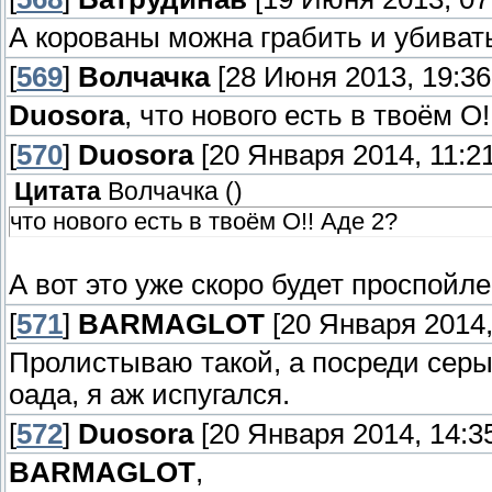
А корованы можна грабить и убиват
[
569
]
Волчачка
[28 Июня 2013, 19:36
Duosora
, что нового есть в твоём О!
[
570
]
Duosora
[20 Января 2014, 11:21
Цитата
Волчачка
(
)
что нового есть в твоём О!! Аде 2?
А вот это уже скоро будет проспойле
[
571
]
BARMAGLOT
[20 Января 2014,
Пролистываю такой, а посреди серых
оада, я аж испугался.
[
572
]
Duosora
[20 Января 2014, 14:35
BARMAGLOT
,