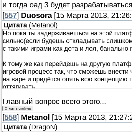
и тогда оад 3 будет разрабатываться
[
557
]
Duosora
[15 Марта 2013, 21:26:
Цитата
(
Metanol
)
Но пока ты задерживаешься на этой плат
сильно(если будешь откладывать слишком
с такими играми как дота и лол, банально 
К тому же как перейдёшь на другую плат
игровой процесс так, что сможешь внести ч
на варе и придётся опять всю концепцию 
оттягивать.
Главный вопрос всего этого...
[
558
]
Metanol
[15 Марта 2013, 21:27:
Цитата
(
DragoN
)