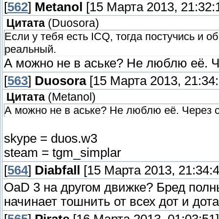
[
562
]
Metanol
[15 Марта 2013, 21:32:
Цитата
(
Duosora
)
Если у тебя есть ICQ, тогда постучись и 
реальный.
А можно не в аське? Не люблю её. 
[
563
]
Duosora
[15 Марта 2013, 21:34:
Цитата
(
Metanol
)
А можно не в аське? Не люблю её. Через 
skype = duos.w3
steam = tgm_simplar
[
564
]
Diabfall
[15 Марта 2013, 21:34:4
OaD 3 на другом движке? Бред полны
начинает тошнить от всех дот и дот