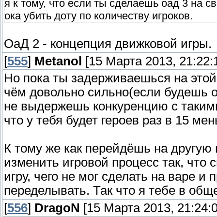
я к тому, что если ты сделаешь оад 3 на 
ока убить доту по количеству игроков.
ОаД 2 - концепция движковой игры.
[
555
]
Metanol
[15 Марта 2013, 21:22:
Но пока ты задерживаешься на это
чём довольно сильно(если будешь о
не выдержешь конкуренцию с такими
что у тебя будет героев раз в 15 мен
К тому же как перейдёшь на другу
изменить игровой процесс так, что 
игру, чего не мог сделать на варе и
переделывать. Так что я тебе в общ
[
556
]
DragoN
[15 Марта 2013, 21:24:0