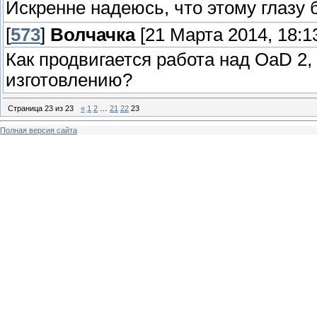
Искренне надеюсь, что этому глазу 
[
573
]
Волчачка
[21 Марта 2014, 18:1
Как продвигается работа над OaD 2,
изготовлению?
Страница
23
из
23
«
1
2
…
21
22
23
Полная версия сайта