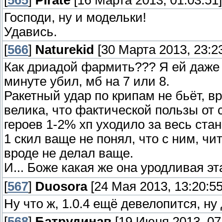
[
565
]
Pirate
[16 Марта 2013, 01:03:51]
Господи, ну и модельки!
Удавись.
[
566
]
Naturekid
[30 Марта 2013, 23:23
Как дриадой фармить??? Я ей даже 
минуте убил, мб на 7 или 8.
Ракетный удар по крипам не бьёт, в
велика, что фактической пользы от 
героев 1-2% хп уходило за весь стан
1 скил ваще не понял, что с ним, чи
вроде не делал ваще.
И... Боже какая же она уродливая эт
[
567
]
Duosora
[24 Мая 2013, 13:20:55
Ну что ж, 1.0.4 ещё девелопится, ну 
[
568
]
Батрудинав
[19 Июня 2013, 07