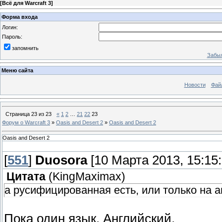
[
Всё для Warcraft 3
]
Форма входа
Логин:
Пароль:
запомнить
Забыл
Меню сайта
Новости
Фай
Страница
23
из
23
«
1
2
…
21
22
23
Форум о Warcraft 3
»
Oasis and Desert 2
»
Oasis and Desert 2
Oasis and Desert 2
[
551
]
Duosora
[10 Марта 2013, 15:15:
Цитата
(
KingMaximax
)
а русифицированная есть, или только на 
Пока один язык. Английский.