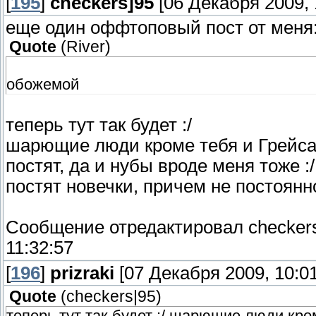
[
195
]
checkers]95
[06 Декабря 2009, 
еще один оффтоповый пост от меня
Quote
(
River
)
обожемой
теперь тут так будет :/
шарющие люди кроме тебя и Грейса (
постят, да и нубы вроде меня тоже :/
постят новечки, причем не постоянн
Сообщение отредактировал
checker
11:32:57
[
196
]
prizraki
[07 Декабря 2009, 10:01
Quote
(
checkers|95
)
теперь тут так будет :/ шарющие люди кром