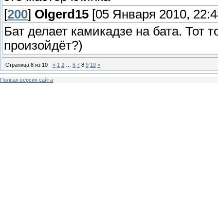
[
200
]
Olgerd15
[05 Января 2010, 22:4
Бат делает камикадзе на бата. Тот т
произойдёт?)
Страница
8
из
10
«
1
2
…
6
7
8
9
10
»
Полная версия сайта