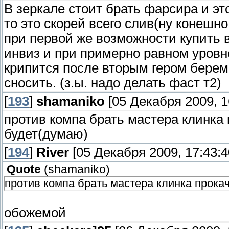
В зеркале стоит брать фарсира и э
то это скорей всего слив(ну конешно
при первой же возможности купить 
инвиз и при примерно равном уровн
крипится после вторым гером берем
сносить. (з.ы. надо делать фаст т2)
[
193
]
shamaniko
[05 Декабря 2009, 1
против компа брать мастера клинка 
будет(думаю)
[
194
]
River
[05 Декабря 2009, 17:43:4
Quote
(
shamaniko
)
против компа брать мастера клинка прокач
обожемой