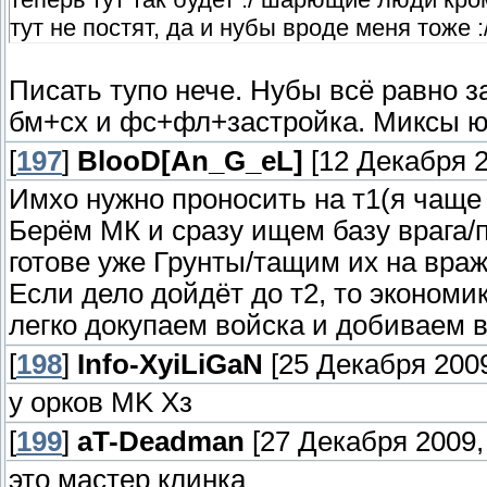
тут не постят, да и нубы вроде меня тоже 
Писать тупо нече. Нубы всё равно з
бм+сх и фс+фл+застройка. Миксы юн
[
197
]
BlooD[An_G_eL]
[12 Декабря 2
Имхо нужно проносить на т1(я чаще 
Берём МК и сразу ищем базу врага/
готове уже Грунты/тащим их на враж
Если дело дойдёт до т2, то экономи
легко докупаем войска и добиваем в
[
198
]
Info-XyiLiGaN
[25 Декабря 2009
у орков MK Xз
[
199
]
aT-Deadman
[27 Декабря 2009, 
это мастер клинка