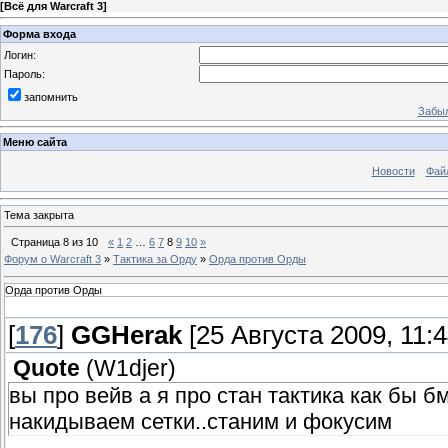
[
Всё для Warcraft 3
]
Форма входа
Логин:
Пароль:
запомнить
Забыл
Меню сайта
Новости
Фай
Тема закрыта
Страница
8
из
10
«
1
2
…
6
7
8
9
10
»
Форум о Warcraft 3
»
Тактика за Орду
»
Орда против Орды
Орда против Орды
[
176
]
GGHerak
[25 Августа 2009, 11:4
Quote
(
W1djer
)
вы про вейв а я про стан тактика как бы 
накидываем сетки..станим и фокусим