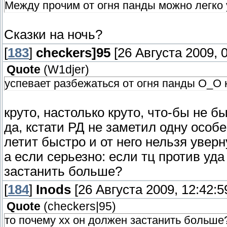
Между прочим от огня панды можно легко 
Сказки на ночь?
[
183
]
checkers]95
[26 Августа 2009, 0
Quote
(
W1djer
)
успевает разбежаться от огня панды О_О 
круто, настолько круто, что-бы не б
да, кстати РД не заметил одну особе
летит быстро и от него нельзя увер
а если серьезно: если тц против уда
застанить больше?
[
184
]
Inods
[26 Августа 2009, 12:42:5
Quote
(
checkers|95
)
то почему хх он должен застанить больше