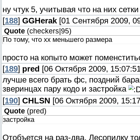
ну чтук 5, учитывая что на них сетк
[
188
]
GGHerak
[01 Сентября 2009, 09
Quote
(
checkers|95
)
По тому, что хх меньшего размера
просто на копыто может поменститьс
[
189
]
pred
[06 Октября 2009, 15:07:51
лучше всего брать фс, поздний барак
зверинцах пару кодо и застройка
[
190
]
CHLSN
[06 Октября 2009, 15:17
Quote
(
pred
)
застройка
Отобъется на раз-два. Лесопилку тол