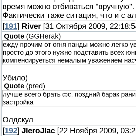
время можно отбиваться "вручную".
Фактически таже ситация, что и с а
[
191
]
River
[31 Октября 2009, 22:18:5
Quote
(
GGHerak
)
ежду прочим от огня панды можно легко у
просто до этого нужно подставить всех юн
компенсируеться немалым уважением насче
Убило)
Quote
(
pred
)
лучше всего брать фс, поздний барак раний
застройка
Олдскул
[
192
]
JIeroJIac
[22 Ноября 2009, 03:2