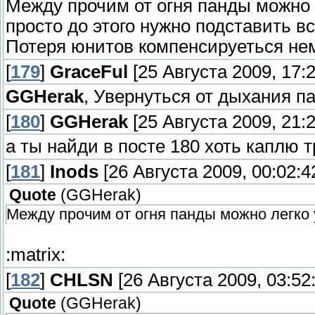
Между прочим от огня панды можно 
просто до этого нужно подставить вс
Потеря юнитов компенсируеться нем
[
179
]
GraceFul
[25 Августа 2009, 17:2
GGHerak
, Увернуться от дыхания п
[
180
]
GGHerak
[25 Августа 2009, 21:2
а ты найди в посте 180 хоть каплю
[
181
]
Inods
[26 Августа 2009, 00:02:4
Quote
(
GGHerak
)
Между прочим от огня панды можно легко 
:matrix:
[
182
]
CHLSN
[26 Августа 2009, 03:52
Quote
(
GGHerak
)