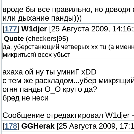
вроде бы все правильно, но доводя 
или дыхание панды)))
[
177
]
W1djer
[25 Августа 2009, 14:16:
Quote
(
checkers|95
)
да, уберстанющий четверых хх тц (а именн
микриться) всех убьет
ахаха ой ну ты умниГ xDD
с тем же раскладом...убер микрящий
огня панды О_О круто да?
бред не неси
Сообщение отредактировал
W1djer
[
178
]
GGHerak
[25 Августа 2009, 17:1