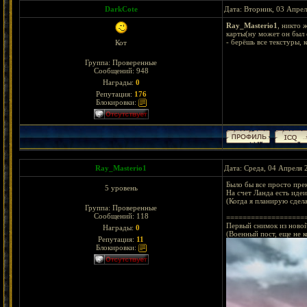
DarkCote
Дата: Вторник, 03 Апрел
Ray_Masterio1
, никто 
карты(ну может он был 
- берёшь все текстуры,
Кот
Группа: Проверенные
Сообщений:
948
Награды:
0
Репутация:
176
Блокировки:
Ray_Masterio1
Дата: Среда, 04 Апреля 
Было бы все просто пре
5 уровень
На счет Ланда есть идеи
(Когда я планирую сдела
Группа: Проверенные
Сообщений:
118
===================
Первый снимок из новой
Награды:
0
(Военный пост, еще не к
Репутация:
11
Блокировки: