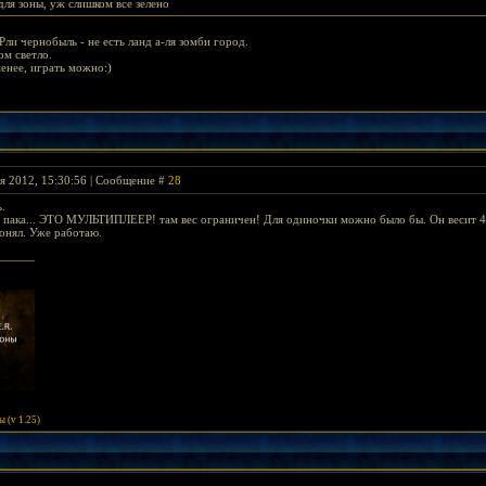
для зоны, уж слишком все зелено
ли чернобыль - не есть ланд а-ля зомби город.
ом светло.
менее, играть можно:)
я 2012, 15:30:56 | Сообщение #
28
ь.
о пака... ЭТО МУЛЬТИПЛЕЕР! там вес ограничен! Для одиночки можно было бы. Он весит 4
онял. Уже работаю.
 (v 1.25)