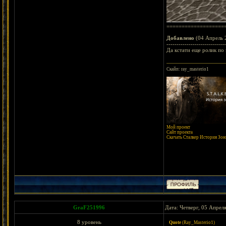
===================
Добавлено
(04 Апрель 2
-----------------------------
Да кстати еще ролик по 
Скайп: ray_masterio1
Мой проект
Сайт проекта
Скачать Сталкер История Зоны
GraF251996
Дата: Четверг, 05 Апрел
8 уровень
Quote
(
Ray_Masterio1
)