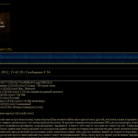
 (v 1.25)
я 2012, 15:42:26 | Сообщение #
34
ru/i627/1204/4a/72ce48f8a441.jpg[/IMG][/c]
вание:[/i][/b][/color] Сталкер - История зоны...
:[/i][/b][/color] Ray_Masterio
ы:[/i][/b][/color] 1.24 (последняя на данный момент)
i][/b][/color] 7,88 МБ
][/color] Русский
ков:[/i][/b][/color] 1-8 (Мультиплеер)
/i][/b][/color] Смешанный
/color] Нет. Вскоре планирую.[/size]
ие карты.[/c][/size][/color]
лит вам погрузиться в мир зоны в которой вы можете найти как и врагов так и друзей, вступить в клан и приня
 главное для которого это побыстрей разбогатеть. В проекте планируется реализации ИИ для группировок, благо
сто появляются артефакты, сопровождение "караванов" и много чего ещё от чего вам не станет скучно. Также вы 
будут давать вам опред процент от доходов или давать скидки на товары или предлагать вам своих воинов в наё
иносить вам различный доход в виде денег, патронов и каких либо других ценных вещей, но будьте осторожны, 
урсов или просто выполняя квесты и вовсе станут незабываемыми! Ведь город просто кишит различными тварям