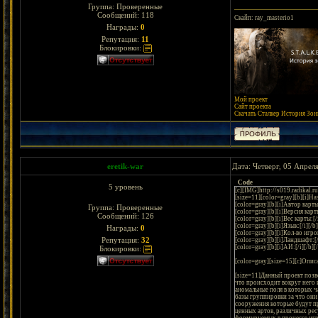
Группа: Проверенные
Сообщений:
118
Скайп: ray_masterio1
Награды:
0
Репутация:
11
Блокировки:
Мой проект
Сайт проекта
Скачать Сталкер История Зоны
eretik-war
Дата: Четверг, 05 Апрел
Code
5 уровень
[c][IMG]http://s019.radikal.
[size=11][color=gray][b][i]Наз
[color=gray][b][i]Автор карты
Группа: Проверенные
[color=gray][b][i]Версия карт
Сообщений:
126
[color=gray][b][i]Вес карты:[/
[color=gray][b][i]Язык:[/i][/b
Награды:
0
[color=gray][b][i]Кол-во игро
Репутация:
32
[color=gray][b][i]Ландшафт:[
[color=gray][b][i]АИ:[/i][/b][
Блокировки:
[color=gray][size=15][c]Описан
[size=11]Данный проект позво
что происходит вокруг него и
аномальные поля в которых ча
базы группировки за что они 
сооружения которые будут пр
ценных артов, различных рес