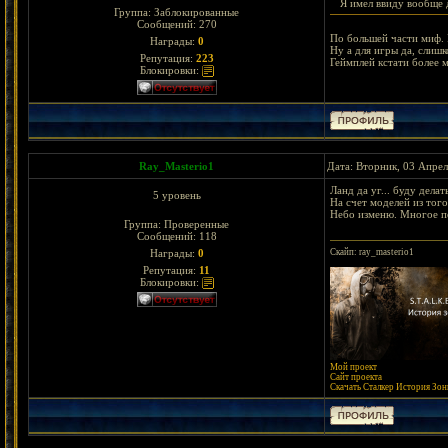
Я имел ввиду вообще 
Группа: Заблокированные
Сообщений:
270
По большей части миф. Р
Награды:
0
Ну а для игры да, слишк
Репутация:
223
Геймплей кстати более 
Блокировки:
Ray_Masterio1
Дата: Вторник, 03 Апрел
Ланд да уг... буду делат
5 уровень
На счет моделей из тог
Небо изменю. Многое п
Группа: Проверенные
Сообщений:
118
Скайп: ray_masterio1
Награды:
0
Репутация:
11
Блокировки:
Мой проект
Сайт проекта
Скачать Сталкер История Зоны