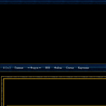
⇓
[ x ]
Главная
⇒ Форум ⇐
RSS
Файлы
Cтатьи
Картинки