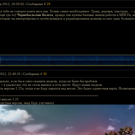
я 2012, 16:50:02 | Сообщение #
29
же тебе не говорил юзать весь пак. Только самое необходимое. Траву, деревья, текстуры... +
ещё где-то)
Чернобыльские Болота
, правда там нужны базовые знания работы в MDLVis, 
 которые ты импортировал и путём конверта и редактирования делаешь из них одну большую 
2012, 22:49:35 | Сообщение #
30
красно, если бы я умел сжимать модели, тогда не было бы проблем.
 + я удалил кое что не столь важное и есть место. Будут новые модели.
ть версию 1.25а, тогда я не буду парится над весом. Это будет одиночная карта. Полноценная
=======================================================
 версии 1.25
онечная версия, ланд буду улучшать)