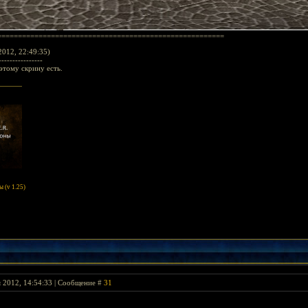
=======================================================
012, 22:49:35)
----------------
этому скрину есть.
 (v 1.25)
я 2012, 14:54:33 | Сообщение #
31