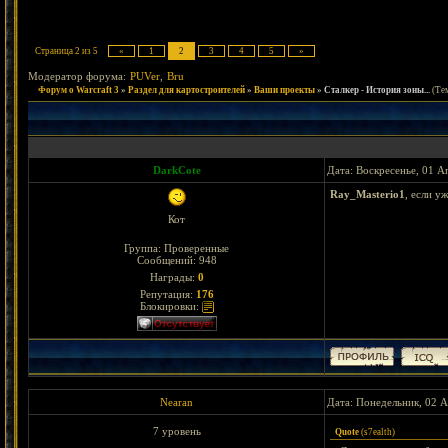
Страница
2
из
5
«
1
2
3
4
5
»
Модератор форума:
PUVer
,
Bru
Форум о Warcraft 3
»
Раздел для картостроителей
»
Ваши проекты
»
Сталкер - История зоны...
(Те
DarkCote
Дата: Воскресенье, 01 А
Ray_Masterio1
, если у
Кот
Группа: Проверенные
Сообщений:
948
Награды:
0
Репутация:
176
Блокировки:
Nearan
Дата: Понедельник, 02 А
7 уровень
Quote
(
s7ealth
)