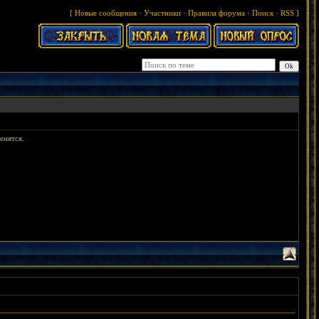
[
Новые сообщения
·
Участники
·
Правила форума
·
Поиск
·
RSS
]
енятся.