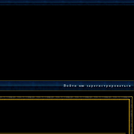
В о й т и
или
з а р е г и с т р и р о в а т ь с я