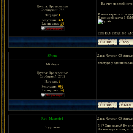
На счет моделей из т
Группа: Проверенные
Сообщений:
756
В моей карте использует
Награды:
1
И вес моей карты 3.4Мб
Репутация:
321
Блокировки:
12Gb RAM 1333@1600 | AMD
SPtrue
Дата: Четверг, 05 Апрел
текстура у здания параш
Mí alegre
Группа: Проверенные
Сообщений:
2732
Награды:
2
Репутация:
692
Блокировки:
Ray_Masterio1
Дата: Четверг, 05 Апрел
3.4? Они сжаты? Ну оче
5 уровень
Да текстура гомно, но э