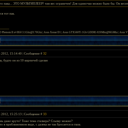
ого пака... ЭТО МУЛЬТИПЛЕЕР! там вес ограничен! Для одиночки можно было бы. Он весит 
ся тот пак.
 Phenom II x4 B50 3.1Ghz@3.70Ghz | Asus Xonar D1 | Asus GTX560Ti 1Gb GDDR5 820Mhz@965Mhz | Asus
я 2012, 15:14:40 | Сообщение #
32
а, будто он из 10 кирпичей сделан
я 2012, 15:25:13 | Сообщение #
33
нь даже круто! Тоже тема сталкера? Ссылку можно?
то в приближенном виде, с далека не так бросается в глаза.