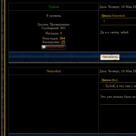
Vеnom
Дата: Четверг, 16 Мая 2
8 уровень
Цитата
(
Naturekid
)
?
Группа: Проверенные
Сообщений:
801
Да я о своём, забей
Награды:
1
Репутация:
564
Блокировки:
Naturekid
Дата: Четверг, 16 Мая 2
Цитата
(
Bru
)
- Ту3uК, а что там с 
Это уже можно было не
< Bejeweled || Wa