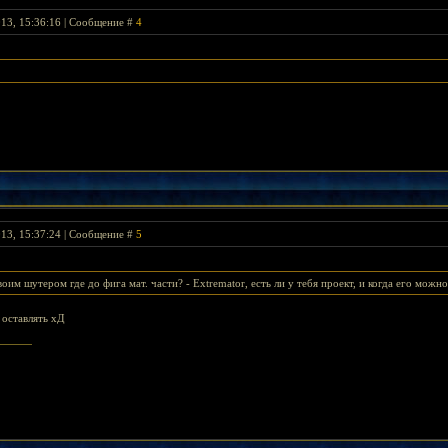
013, 15:36:16 | Сообщение #
4
013, 15:37:24 | Сообщение #
5
твоим шутером где до фига мат. части? - Extremator, есть ли у тебя проект, и когда его можн
 оставлять хД
rlord's Banner >