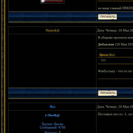
он ваще главный ПРАТИ
Naturekid
Дата: Четверг, 16 Мая 2
В общалке проектов нема
Добавлено
(16 Мая 201
-----------------------------
Цитата
(
Bru
)
???
Флибустьер - что-то по 
< Bejeweled || Wa
Bru
Дата: Четверг, 16 Мая 2
Поставьте кто-то -1, х
i<3bo4k@
Группа: Акулы
Сообщений:
4750
Награды:
2