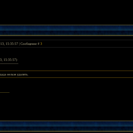
013, 15:35:57 | Сообщение #
3
3, 15:35:57)
----------------
дада нельзя удалять.
rlord's Banner >