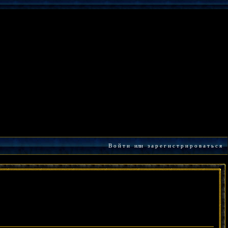
В о й т и
или
з а р е г и с т р и р о в а т ь с я