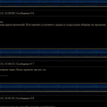
013, 15:39:09 | Сообщение #
6
та.
лка картостроителей. Я её перенёс в соответст. раздел и создал норм общалку по проектам
013, 15:40:15 | Сообщение #
7
нование такое. Более приятно звучит. гы
rlord's Banner >
013, 15:41:32 | Сообщение #
8
ы просил закрыть старый и поднять новый топан