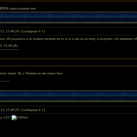
ВНЕК пересоздания тем
013, 15:49:28 | Сообщение #
11
ло обсуждалось и по всяким взгядам на то и сё и как да почему, я подумал, что название 
3, 15:49:28)
----------------
типу пират. Ну у Пувера на аве пират был.
rlord's Banner >
013, 15:49:29 | Сообщение #
12
очу 1337