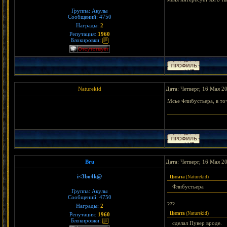
Группа: Акулы
Сообщений:
4750
Награды:
2
Репутация:
1960
Блокировки:
Naturekid
Дата: Четверг, 16 Мая 2
Мсье Флибустьера, в то
< Bejeweled || Wa
Bru
Дата: Четверг, 16 Мая 2
i<3bo4k@
Цитата
(
Naturekid
)
Флибустьера
Группа: Акулы
Сообщений:
4750
???
Награды:
2
Цитата
(
Naturekid
)
Репутация:
1960
Блокировки:
сделал Пувер вроде.