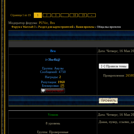
Страница
1
из
19
1
2
3
…
18
19
»
Модератор форума:
PUVer
,
Bru
Форум о Warcraft 3
»
Раздел для картостроителей
»
Ваши проекты
»
Общалка проектов
Bru
Дата: Четверг, 16 Мая 2
i<3bo4k@
Группа: Акулы
Сообщений:
4750
Прикрепления:
26589
Награды:
2
Репутация:
1960
Блокировки:
Vеnom
Дата: Четверг, 16 Мая 2
Даааа, пувер, ссылки, да
8 уровень
Группа: Проверенные