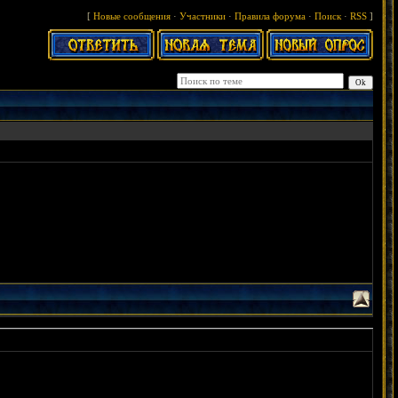
[
Новые сообщения
·
Участники
·
Правила форума
·
Поиск
·
RSS
]