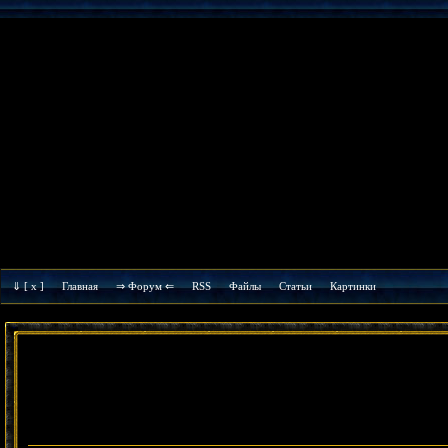
⇓
[ x ]
Главная
⇒ Форум ⇐
RSS
Файлы
Cтатьи
Картинки