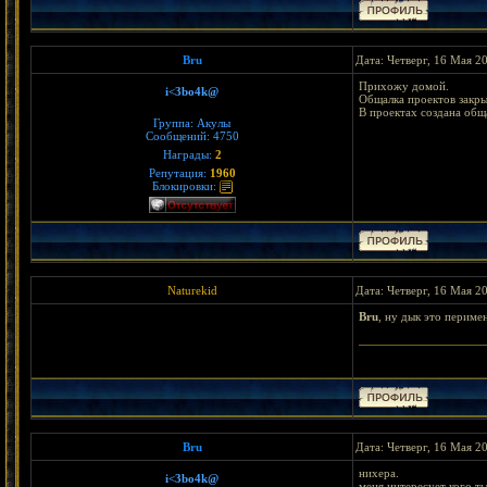
Bru
Дата: Четверг, 16 Мая 2
Прихожу домой.
i<3bo4k@
Общалка проектов закры
В проектах создана обща
Группа: Акулы
Сообщений:
4750
Награды:
2
Репутация:
1960
Блокировки:
Naturekid
Дата: Четверг, 16 Мая 2
Bru
, ну дык это периме
< Bejeweled || Wa
Bru
Дата: Четверг, 16 Мая 2
нихера.
i<3bo4k@
меня интересует кого т