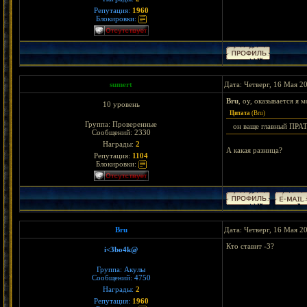
Репутация:
1960
Блокировки:
sumert
Дата: Четверг, 16 Мая 2
Bru
, оу, оказывается я м
10 уровень
Цитата
(
Bru
)
Группа: Проверенные
он ваще главный ПРА
Сообщений:
2330
Награды:
2
А какая разница?
Репутация:
1104
Блокировки:
Bru
Дата: Четверг, 16 Мая 2
Кто ставит -3?
i<3bo4k@
Группа: Акулы
Сообщений:
4750
Награды:
2
Репутация:
1960