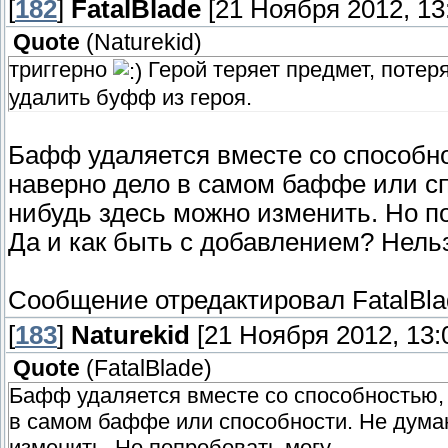
[
182
]
FatalBlade
[21 Ноября 2012, 13:
Quote
(
Naturekid
)
триггерно
Герой теряет предмет, потер
удалить буфф из героя.
Бафф удаляется вместе со способнос
наверно дело в самом баффе или сп
нибудь здесь можно изменить. Но по
Да и как быть с добавлением? Нель
Сообщение отредактировал
FatalBl
[
183
]
Naturekid
[21 Ноября 2012, 13:
Quote
(
FatalBlade
)
Бафф удаляется вместе со способностью, 
в самом баффе или способности. Не думаю
изменить. Но попробовать могу.