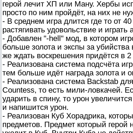
герой лечит ХП или Ману. Хербы ис
просто по ним пройдёт, на них не ну
- В среднем игра длится где то от 4
растягивать удовольствие и играть а
- Добавлен "-hell" мод, в котором иг
больше золота и экспы за убийства 
же ждать воскрешения придётся в 2
- Реализована система подсчёта игр
тем больше идёт награда золота и о
- Реализована система Backstab для
Countess, то есть мили-ловкачей. Е
ударить в спину, то урон увеличится 
и напишится урон.
- Реализован Куб Хорадрика, кото
предметов. Предмет который герой 
уходит в Куб. Внутри Куба не дейст