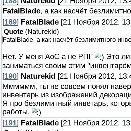
[
188
]
Naturekid
[21 Ноября 2012, 13:
FatalBlade
, а как насчёт безлимитн
[
189
]
FatalBlade
[21 Ноября 2012, 13:
Quote
(
Naturekid
)
FatalBlade, а как насчёт безлимитного инв
Нет. У меня АоС а не РПГ
Это лиш
заниматься своим этим "инвентарём
[
190
]
Naturekid
[21 Ноября 2012, 13:
Мммммм, ты не совсем понял навер
инвентарь из изображений декораци
Я про безлимитный инветарь, которы
работы.
[
191
]
FatalBlade
[21 Ноября 2012, 13: