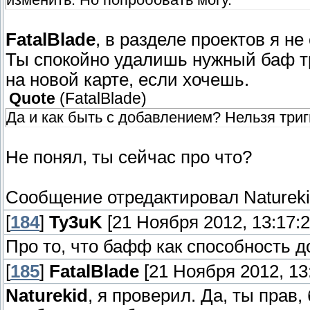
FatalBlade
, в разделе проектов я не
Ты спокойно удалишь нужный баф т
на новой карте, если хочешь.
Quote
(
FatalBlade
)
Да и как быть с добавлением? Нельзя три
Не понял, ты сейчас про что?
Сообщение отредактировал
Naturek
[
184
]
Ty3uK
[21 Ноября 2012, 13:17:2
Про то, что бафф как способность 
[
185
]
FatalBlade
[21 Ноября 2012, 13:
Naturekid
, я проверил. Да, ты прав