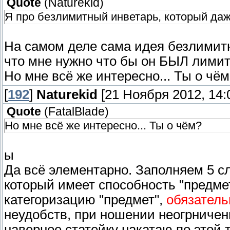
Quote
(
Naturekid
)
Я про безлимитный инветарь, который даже
На самом деле сама идея безлимитн
что мне нужно что бы он БЫЛ лими
Но мне всё же интересно... Ты о чё
[
192
]
Naturekid
[21 Ноября 2012, 14:
Quote
(
FatalBlade
)
Но мне всё же интересно... Ты о чём?
ы
Да всё элементарно. Заполняем 5 сл
который имеет способность "предме
категоризацию "предмет",
обязатель
неудобств, при ношении неогрниченн
наверное статейку накатаю по этой 