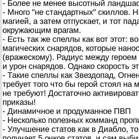
- Более не менее высотный ландшаф
- Много "не стандартных" скиллов. 
магией, а затем отпускает, и тот па
окружающим врагам.
- Есть так же спеллы как вот этот: в
магических снарядов, которые нанос
(вражескому). Радиус между героем
и урон снарядов. Однако скорость э
- Такие спеллы как Звездопад, Огне
требует того что бы герой стоял на 
не требуют! Достаточно активироват
приказы!
- Динамичное и продуманное ПВП
- Несколько полезных комманд проп
- Улучшение статов как в Диабло, то
получает 5 очков статов, и сам выби