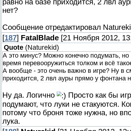
равно на базе приходится, 2 лвл ау
нет?
Сообщение отредактировал
Naturek
[
187
]
FatalBlade
[21 Ноября 2012, 13:
Quote
(
Naturekid
)
А это минус? Можно конечно подумать, но 
время перевооружиться толком и всё такое
А вообще - это очень важно в игре? Ну в с
приходится, 2 лвл ауры прямо у фонтана н
Ну да. Логично
Просто как бы игро
подумают, что луки не стакуются. Ко
потому что броня тоже нужна, но вп
лука.