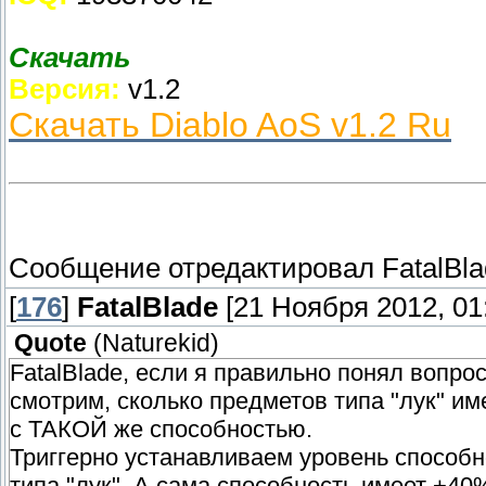
Скачать
Версия:
v1.2
Cкачать Diablo AoS v1.2 Ru
Сообщение отредактировал
FatalBl
[
176
]
FatalBlade
[21 Ноября 2012, 01:
Quote
(
Naturekid
)
FatalBlade, если я правильно понял вопрос 
смотрим, сколько предметов типа "лук" им
с ТАКОЙ же способностью.
Триггерно устанавливаем уровень способн
типа "лук". А сама способность имеет +40%