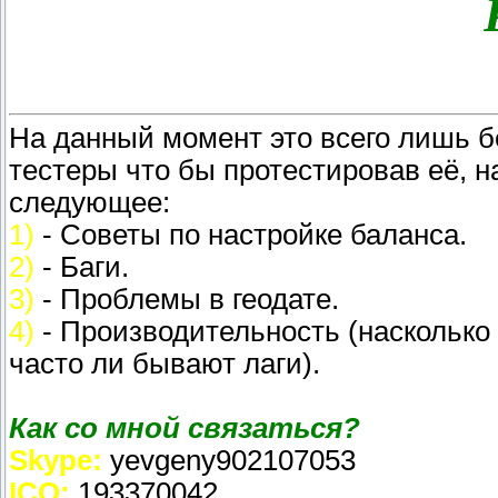
На данный момент это всего лишь б
тестеры что бы протестировав её, н
следующее:
1)
- Советы по настройке баланса.
2)
- Баги.
3)
- Проблемы в геодате.
4)
- Производительность (насколько
часто ли бывают лаги).
Как со мной связаться?
Skype:
yevgeny902107053
ICQ:
193370042