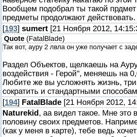
Вообщем подобрал ты такой прдмет -
предметы продолжают действовать.
[
193
]
sumert
[21 Ноября 2012, 14:15:
Quote
(
FatalBlade
)
Так вот, ауру 2 лвла он уже получает с зад
Раздел Объектов, щелкаешь на Ауру
воздействия - Герой", меняешь на 0
Любите же вы усложнять жизнь, три
сократить и стандартными способа
[
194
]
FatalBlade
[21 Ноября 2012, 14:
Naturekid
, аа видел такое. Мне это
половину своих предметов. Наприме
(как у меня в карте), тебе ведь хоч