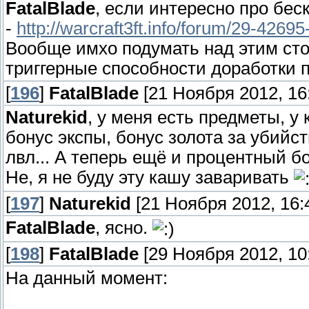
FatalBlade
, если интересно про бес
-
http://warcraft3ft.info/forum/29-42695
Вообще имхо подумать над этим сто
триггерные способности доработки п
[
196
]
FatalBlade
[21 Ноября 2012, 16:
Naturekid
, у меня есть предметы, у
бонус экспы, бонус золота за убийст
лвл... А теперь ещё и процентный бо
Не, я не буду эту кашу заваривать
[
197
]
Naturekid
[21 Ноября 2012, 16:
FatalBlade
, ясно.
[
198
]
FatalBlade
[29 Ноября 2012, 10:
На данный момент: