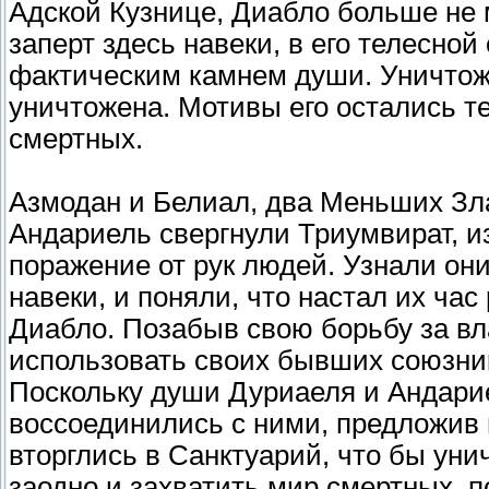
Адской Кузнице, Диабло больше не 
заперт здесь навеки, в его телесной
фактическим камнем души. Уничтожив
уничтожена. Мотивы его остались те
смертных.
Азмодан и Белиал, два Меньших Зла
Андариель свергнули Триумвират, из
поражение от рук людей. Узнали они
навеки, и поняли, что настал их ча
Диабло. Позабыв свою борьбу за вл
использовать своих бывших союзник
Поскольку души Дуриаеля и Андарие
воссоединились с ними, предложив н
вторглись в Санктуарий, что бы ун
заодно и захватить мир смертных, п