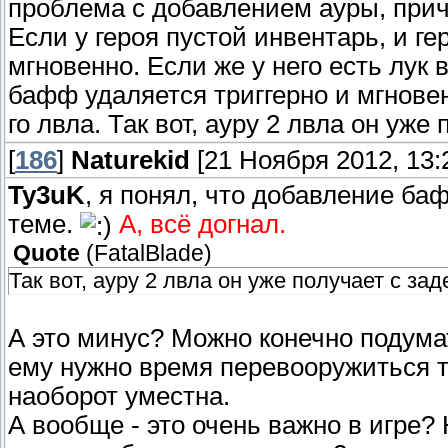
проблема с добавлением ауры, прич
Если у героя пустой инвентарь, и ге
мгновенно. Если же у него есть лук 
бафф удаляется триггерно и мгновен
го лвла. Так вот, ауру 2 лвла он уже
[
186
]
Naturekid
[21 Ноября 2012, 13:
Ty3uK
, я понял, что добавление ба
теме.
А, всё догнал.
Quote
(
FatalBlade
)
Так вот, ауру 2 лвла он уже получает с зад
А это минус? Можно конечно подумат
ему нужно время перевооружиться то
наоборот уместна.
А вообще - это очень важно в игре? 