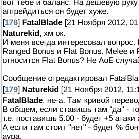
вот тебе и баланс. На дешёвую руку 
апгрейдиться он будет хуже.
[
178
]
FatalBlade
[21 Ноября 2012, 01:
Naturekid
, хм ок.
И меня всегда интересовал вопрос. В
Ranged Bonus и Flat Bonus. Melee и 
относится Flat Bonus? Не АоЕ случа
Сообщение отредактировал
FatalBl
[
179
]
Naturekid
[21 Ноября 2012, 11:1
FatalBlade
, не-а. Там кривой перево
В общем, если ставишь там "да" - то
т.е. поставишь 5.00 - будет +5 атаки 
А если там стоит "нет" - будет % бо
аура.