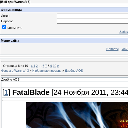
[
Всё для Warcraft 3
]
Форма входа
Логин:
Пароль:
запомнить
Забыл
Меню сайта
Новости
Фай
Страница
8
из
10
«
1
2
…
6
7
8
9
10
»
Форум о Warcraft 3
»
Избранные проекты
»
Диабло AOS
Диабло AOS
[
1
]
FatalBlade
[24 Ноября 2011, 23:44