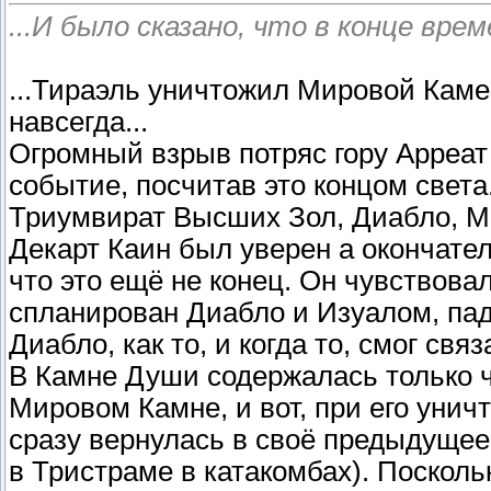
...И было сказано, что в конце врем
...Тираэль уничтожил Мировой Каме
навсегда...
Огромный взрыв потряс гору Арреат 
событие, посчитав это концом света
Триумвират Высших Зол, Диабло, М
Декарт Каин был уверен а окончател
что это ещё не конец. Он чувствова
спланирован Диабло и Изуалом, па
Диабло, как то, и когда то, смог с
В Камне Души содержалась только ч
Мировом Камне, и вот, при его уни
сразу вернулась в своё предыдущее
в Тристраме в катакомбах). Посколь