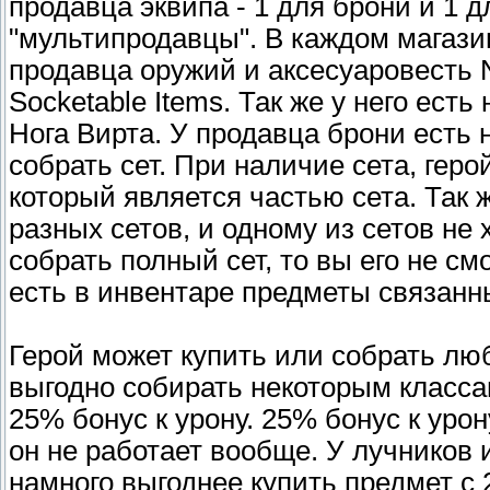
продавца эквипа - 1 для брони и 1 
"мультипродавцы". В каждом магазин
продавца оружий и аксесуаровесть No
Socketable Items. Так же у него ест
Нога Вирта. У продавца брони есть 
собрать сет. При наличие сета, геро
который является частью сета. Так ж
разных сетов, и одному из сетов не
собрать полный сет, то вы его не см
есть в инвентаре предметы связанн
Герой может купить или собрать лю
выгодно собирать некоторым классам
25% бонус к урону. 25% бонус к ур
он не работает вообще. У лучников 
намного выгоднее купить предмет с 