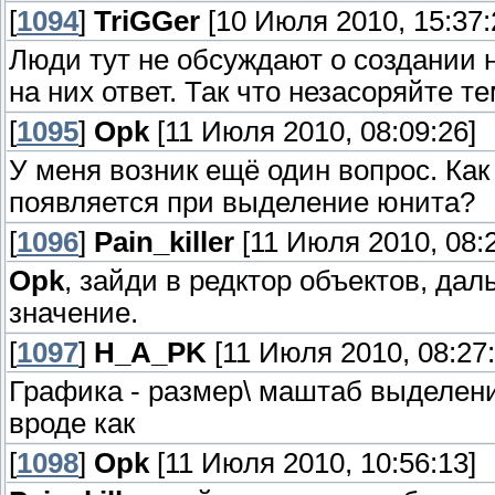
[
1094
]
TriGGer
[10 Июля 2010, 15:37:
Люди тут не обсуждают о создании 
на них ответ. Так что незасоряйте т
[
1095
]
Opk
[11 Июля 2010, 08:09:26]
У меня возник ещё один вопрос. Как
появляется при выделение юнита?
[
1096
]
Pain_killer
[11 Июля 2010, 08:2
Opk
, зайди в редктор объектов, да
значение.
[
1097
]
H_A_PK
[11 Июля 2010, 08:27:
Графика - размер\ маштаб выделен
вроде как
[
1098
]
Opk
[11 Июля 2010, 10:56:13]