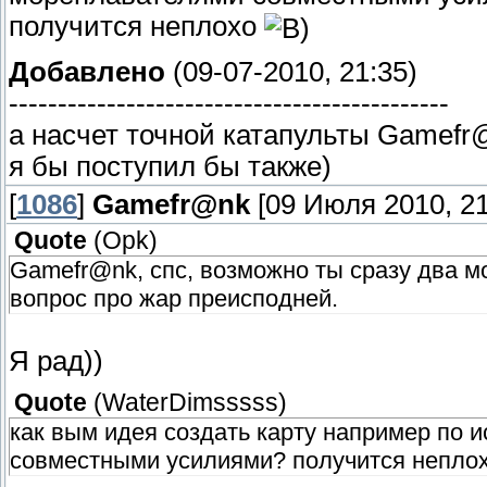
получится неплохо
Добавлено
(09-07-2010, 21:35)
---------------------------------------------
а насчет точной катапульты Gamefr
я бы поступил бы также)
[
1086
]
Gamefr@nk
[09 Июля 2010, 21
Quote
(
Opk
)
Gamefr@nk, спс, возможно ты сразу два м
вопрос про жар преисподней.
Я рад))
Quote
(
WaterDimsssss
)
как вым идея создать карту например по 
совместными усилиями? получится непло