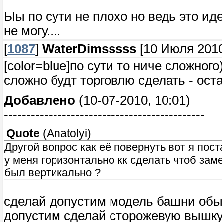
Ыы по сути не плохо но ведь это идея
не могу....
[
1087
]
WaterDimsssss
[10 Июля 2010
[color=blue]по сути то ниче сложного)
сложно будт торговлю сделать - ост
Добавлено
(10-07-2010, 10:01)
---------------------------------------------
Quote
(
Anatolyi
)
Другой вопрос как её повернуть вот я по
у меня горизонтально кк сделать чтоб за
был вертикально ?
сделай допустим модель башни обы
допустим сделай сторожевую вышку и