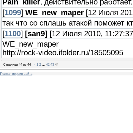
Pain_killer
, действительно работает,
[
1099
]
WE_new_maper
[12 Июля 2010
так что со сплашь атакой поможет к
[
1100
]
[san9]
[12 Июля 2010, 11:27:37
WE_new_maper
http://rock-video.ifolder.ru/18505095
Страница
44
из
44
«
1
2
…
42
43
44
Полная версия сайта