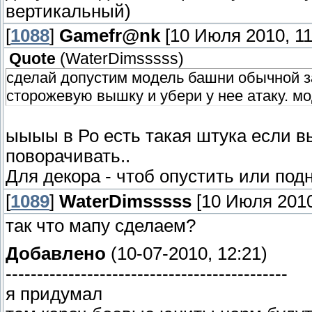
вертикальный)
[
1088
]
Gamefr@nk
[10 Июля 2010, 11
Quote
(
WaterDimsssss
)
сделай допустим модель башни обычной з
сторожевую вышку и убери у нее атаку. м
ыыыы в Ро есть такая штука если в
поворачивать..
Для декора - чтоб опустить или подн
[
1089
]
WaterDimsssss
[10 Июля 2010
так что мапу сделаем?
Добавлено
(10-07-2010, 12:21)
---------------------------------------------
я придумал