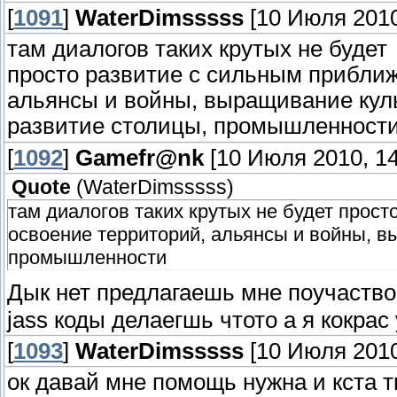
[
1091
]
WaterDimsssss
[10 Июля 2010
там диалогов таких крутых не будет
просто развитие с сильным приближ
альянсы и войны, выращивание кул
развитие столицы, промышленност
[
1092
]
Gamefr@nk
[10 Июля 2010, 14
Quote
(
WaterDimsssss
)
там диалогов таких крутых не будет прос
освоение территорий, альянсы и войны, в
промышленности
Дык нет предлагаешь мне поучаств
jass коды делаегшь чтото а я кокрас 
[
1093
]
WaterDimsssss
[10 Июля 2010
ок давай мне помощь нужна и кста т