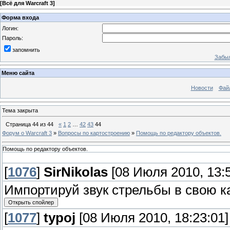
[
Всё для Warcraft 3
]
Форма входа
Логин:
Пароль:
запомнить
Забыл
Меню сайта
Новости
Фай
Тема закрыта
Страница
44
из
44
«
1
2
…
42
43
44
Форум о Warcraft 3
»
Вопросы по картостроению
»
Помощь по редактору объектов.
Помощь по редактору объектов.
[
1076
]
SirNikolas
[08 Июля 2010, 13:5
Импортируй звук стрельбы в свою ка
[
1077
]
typoj
[08 Июля 2010, 18:23:01]