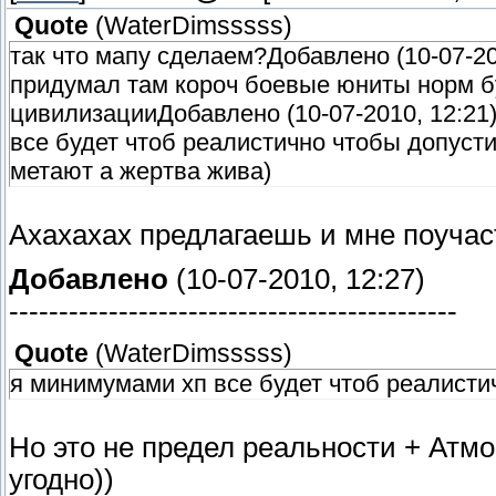
Quote
(
WaterDimsssss
)
так что мапу сделаем?Добавлено (10-07-2010, 12:2
придумал там короч боевые юниты норм б
цивилизацииДобавлено (10-07-2010, 12:21)-------
все будет чтоб реалистично чтобы допустим
метают а жертва жива)
Ахахахах предлагаешь и мне поучас
Добавлено
(10-07-2010, 12:27)
---------------------------------------------
Quote
(
WaterDimsssss
)
я минимумами хп все будет чтоб реалисти
Но это не предел реальности + Атм
угодно))