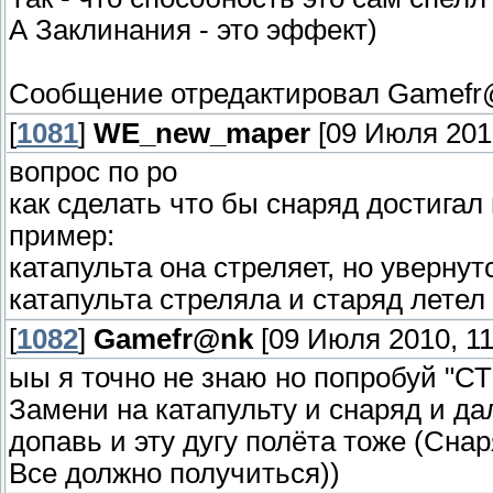
А Заклинания - это эффект)
Сообщение отредактировал
Gamefr
[
1081
]
WE_new_maper
[09 Июля 2010
вопрос по ро
как сделать что бы снаряд достигал
пример:
катапульта она стреляет, но увернут
катапульта стреляла и старяд летел
[
1082
]
Gamefr@nk
[09 Июля 2010, 11
ыы я точно не знаю но попробуй "
Замени на катапульту и снаряд и да
допавь и эту дугу полёта тоже (Снар
Все должно получиться))