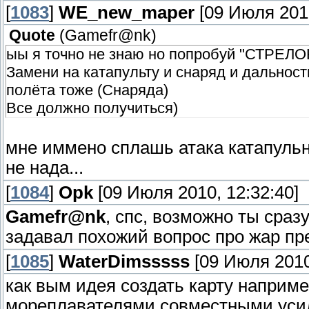
[
1083
]
WE_new_maper
[09 Июля 2010
Quote
(
Gamefr@nk
)
ыы я точно не знаю но попробуй "СТРЕЛО
Замени на катапульту и снаряд и дальност
полёта тоже (Снаряда)
Все должно получиться)
мне иммено сплашь атака катапульны
не нада...
[
1084
]
Opk
[09 Июля 2010, 12:32:40]
Gamefr@nk
, спс, возможно ты сраз
задавал похожий вопрос про жар пр
[
1085
]
WaterDimsssss
[09 Июля 2010
как вым идея создать карту наприме
мореплавателями совместными ус