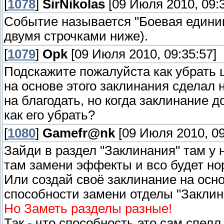
[
1078
]
SirNikolas
[09 Июля 2010, 09:3
Событие называется "Боевая едини
двумя строчками ниже).
[
1079
]
Opk
[09 Июля 2010, 09:35:57]
Подскажите пожалуйста как убрать 
на основе этого заклинания сделал
на благодать, но когда заклинание д
как его убрать?
[
1080
]
Gamefr@nk
[09 Июля 2010, 09
Зайди в раздел "Заклинания" там у
там замени эффекты и всо будет но
Или создай своё заклинание на осн
способности замени отделы "Заклин
Но Заметь разделы разные!
Так - что способность это сам спелл