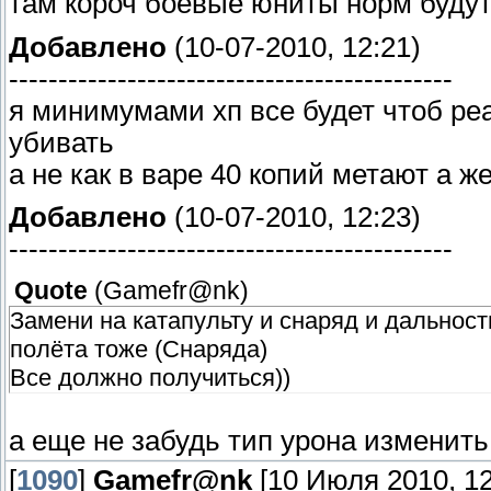
там короч боевые юниты норм будут
Добавлено
(10-07-2010, 12:21)
---------------------------------------------
я минимумами хп все будет чтоб ре
убивать
а не как в варе 40 копий метают а ж
Добавлено
(10-07-2010, 12:23)
---------------------------------------------
Quote
(
Gamefr@nk
)
Замени на катапульту и снаряд и дальност
полёта тоже (Снаряда)
Все должно получиться))
а еще не забудь тип урона изменить
[
1090
]
Gamefr@nk
[10 Июля 2010, 12