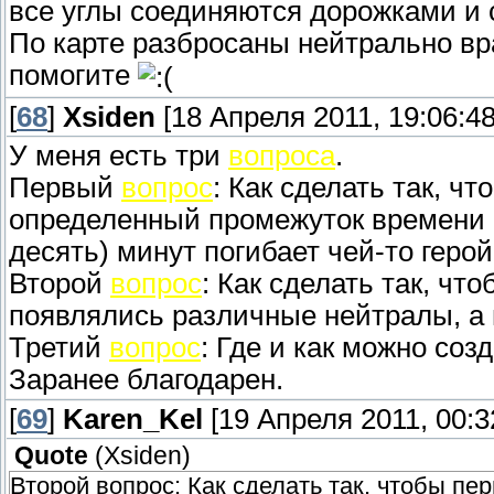
все углы соединяются дорожками и с
По карте разбросаны нейтрально вра
помогите
[
68
]
Xsiden
[18 Апреля 2011, 19:06:48
У меня есть три
вопроса
.
Первый
вопрос
: Как сделать так, ч
определенный промежуток времени п
десять) минут погибает чей-то герой
Второй
вопрос
: Как сделать так, ч
появлялись различные нейтралы, а 
Третий
вопрос
: Где и как можно соз
Заранее благодарен.
[
69
]
Karen_Kel
[19 Апреля 2011, 00:3
Quote
(
Xsiden
)
Второй вопрос: Как сделать так, чтобы п