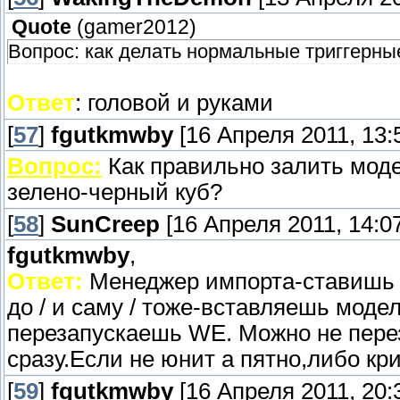
Quote
(
gamer2012
)
Вопрос: как делать нормальные триггерны
Ответ
: головой и руками
[
57
]
fgutkmwby
[16 Апреля 2011, 13:
Вопрос:
Как правильно залить моде
зелено-черный куб?
[
58
]
SunCreep
[16 Апреля 2011, 14:07
fgutkmwby
,
Ответ:
Менеджер импорта-ставишь 
до / и саму / тоже-вставляешь моде
перезапускаешь WE. Можно не перез
сразу.Если не юнит а пятно,либо к
[
59
]
fgutkmwby
[16 Апреля 2011, 20: