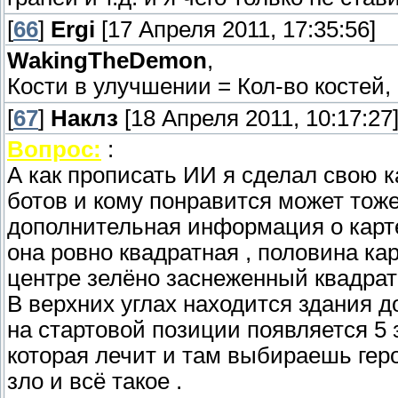
[
66
]
Ergi
[17 Апреля 2011, 17:35:56]
WakingTheDemon
,
Кости в улучшении = Кол-во костей,
[
67
]
Наклз
[18 Апреля 2011, 10:17:27
Вопрос:
:
А как прописать ИИ я сделал свою ка
ботов и кому понравится может тож
дополнительная информация о карт
она ровно квадратная , половина ка
центре зелёно заснеженный квадрат
В верхних углах находится здания д
на стартовой позиции появляется 5
которая лечит и там выбираешь геро
зло и всё такое .