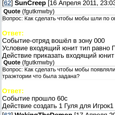
[
62
]
SunCreep
[16 Апреля 2011, 23:03
Quote
(
fgutkmwby
)
Вопрос: Как сделать чтобы мобы шли по 
Ответ:
Событие-отряд вошёл в зону 000
Условие входящий юнит тип равно Г
Действие приказать входящий юнит 
Quote
(
fgutkmwby
)
Вопрос: Как сделать чтобы мобы появляли
траэктории что была задана?
Ответ:
Событие прошло 60с
Действие создать 1 Гуля для Игрок1 