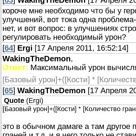
[
63
]
WakingTheDemon
[17 Апреля 20
короче мне необходимо что бы у ге
улучшений, вот тока одна проблема
нет, и вот вопрос: в улучшениях стр
регулировать необходимый урон?
[
64
]
Ergi
[17 Апреля 2011, 16:52:14]
WakingTheDemon
,
Ответ:
Максимальный урон вычисля
[Базовый урон]+([Кости] * [Количеств
[
65
]
WakingTheDemon
[17 Апреля 20
Quote
(
Ergi
)
[Базовый урон]+([Кости] * [Количество гран
это в обычном дамаге а там другое 
граней и т.д. и я чего только не ст