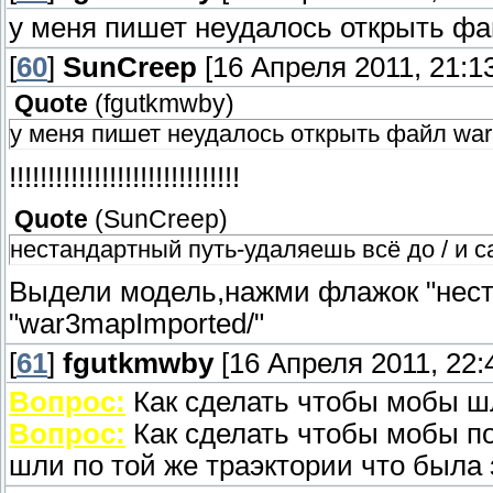
у меня пишет неудалось открыть фай
[
60
]
SunCreep
[16 Апреля 2011, 21:13
Quote
(
fgutkmwby
)
у меня пишет неудалось открыть файл war3m
!!!!!!!!!!!!!!!!!!!!!!!!!!!!!!
Quote
(
SunCreep
)
нестандартный путь-удаляешь всё до / и с
Выдели модель,нажми флажок "неста
"war3mapImported/"
[
61
]
fgutkmwby
[16 Апреля 2011, 22:
Вопрос:
Как сделать чтобы мобы ш
Вопрос:
Как сделать чтобы мобы п
шли по той же траэктории что была