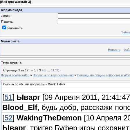
[
Всё для Warcraft 3
]
Форма входа
Логин:
Пароль:
запомнить
Забыл
Меню сайта
Новости
Фай
Тема закрыта
Страница
3
из
12
«
1
2
3
4
5
…
11
12
»
Форум о Warcraft 3
»
Вопросы по картостроению
»
Помощь по общим вопросам и World
Помощь по общим вопросам и World Editor
[
51
]
Ыварг
[09 Апреля 2011, 21:41:47
Blood_Elf
, будь добр, расскажи поп
[
52
]
WakingTheDemon
[10 Апреля 20
Ыварг
, тригер Буфер игры сохранит