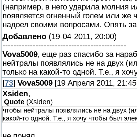
(например, в него ударила молния ил
появляется огненный голем или же ч
надоел своими вопросами. Опять за
Добавлено
(19-04-2011, 20:00)
---------------------------------------------
Vova5009
, еще раз спасибо за нараб
нейтралы появлялись не на двух (ил
только на какой-то одной. Т.е., я х
[
73
]
Vova5009
[19 Апреля 2011, 21:45
Xsiden
,
Quote
(
Xsiden
)
чтобы нейтралы появлялись не на двух (ил
какой-то одной. Т.е., я хочу чтобы был эл
не понял.