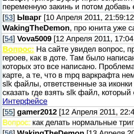
переменную закинь и потом добавь 
[
53
]
Ыварг
[10 Апреля 2011, 21:59:12
WakingTheDemon
, про юнита уже с
[
54
]
Vova5009
[12 Апреля 2011, 17:04
Вопрос:
На сайте увидел вопрос, пр
героев, как в доте. Там было написа
которых это все написано. Проблема 
карте, а те, что в mpq варкрафта не
slk файлы, ответственные за иконк
сказать где взять slk файл, который
Интерфейсе
[
55
]
gamer2012
[12 Апреля 2011, 22:4
Вопрос:
как делать нормальные три
[
56
]
WakingTheDemon
[13 Апреля 20