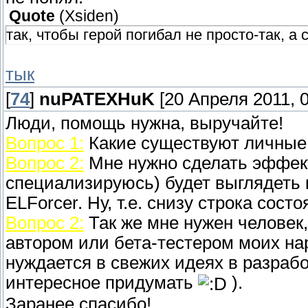
Quote
(
Xsiden
)
так, чтобы герой погибал не просто-так, 
тык
[
74
]
nuPATEXHuK
[20 Апреля 2011, 0
Люди, помощь нужна, выручайте!
Вопрос 1:
Какие существуют личные к
Вопрос 2:
Мне нужно сделать эффект,
специализируюсь) будет выглядеть к
ELForcer. Ну, т.е. снизу строка сост
Вопрос 2:
Так же мне нужен человек,
автором или бета-тестером моих на
нуждается в свежих идеях в разработ
интересное придумать
).
Заранее спасибо!