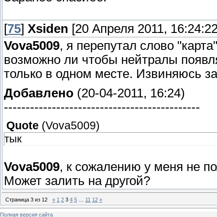
[
75
]
Xsiden
[20 Апреля 2011, 16:24:22
Vova5009
, я перепутал слово "карта
возможно ли чтобы нейтралы появля
только в одном месте. Извиняюсь за
Добавлено
(20-04-2011, 16:24)
---------------------------------------------
Quote
(
Vova5009
)
тык
Vova5009
, к сожалению у меня не п
Может залить на другой?
Страница
3
из
12
«
1
2
3
4
5
…
11
12
»
Полная версия сайта