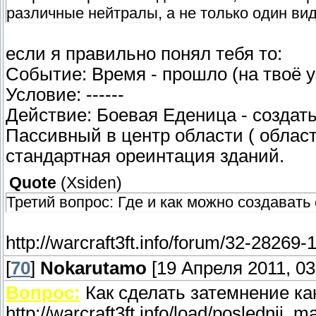
различные нейтралы, а не только один вид
если я правильно понял тебя то:
Событие: Время - прошло (на твоё 
Условие: ------
Действие: Боевая Еденица - создать
Пассивный в центр области ( облас
стандартная ореинтация зданий.
Quote
(
Xsiden
)
Третий вопрос: Где и как можно создавать
http://warcraft3ft.info/forum/32-28269-
[
70
]
Nokarutamo
[19 Апреля 2011, 03
Вопрос:
Как сделать затемнение ка
http://warcraft3ft.info/load/posledni